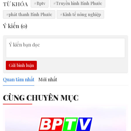
TỪ KHÓA
#Bptv
#Truyền hình Bình Phước
#phát thanh Bình Phước
#Kinh tế nông nghiệp
Ý kiến (
0
)
Gửi bình luận
Quan tâm nhất
Mới nhất
CÙNG CHUYÊN MỤC