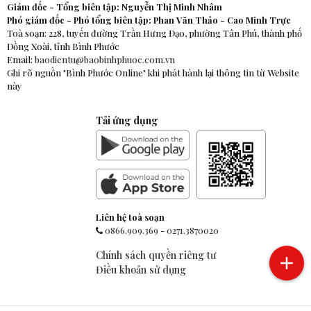
Giám đốc - Tổng biên tập: Nguyễn Thị Minh Nhâm
Phó giám đốc - Phó tổng biên tập: Phan Văn Thảo - Cao Minh Trực
Toà soạn: 228, tuyến đường Trần Hưng Đạo, phường Tân Phú, thành phố
Đồng Xoài, tỉnh Bình Phước
Email:
baodientu@baobinhphuoc.com.vn
Ghi rõ nguồn "Bình Phước Online" khi phát hành lại thông tin từ Website
này
Tải ứng dụng
Liên hệ toà soạn
0866.909.369
-
0271.3870020
Chính sách quyền riêng tư
Điều khoản sử dụng