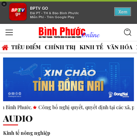
×
BPTV GO
Xem
Đài PT - TH & Báo Bình Phước
Miễn Phí - Trên Google Play
TIÊU ĐIỂM
CHÍNH TRỊ
KINH TẾ
VĂN HÓA
ước.
Công bố nghị quyết, quyết định tại các xã, phường.
A
AUDIO
Kinh tế nông nghiệp