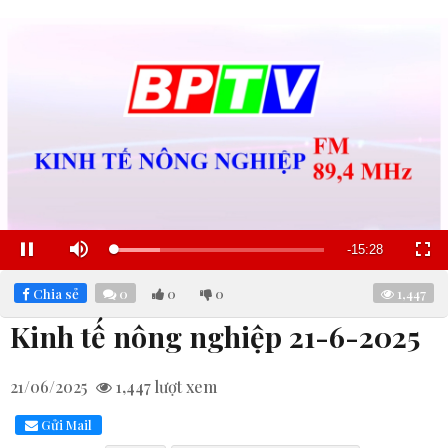
Remaining
-
15:27
Loaded
:
Pause
Mute
Fullscre
22.14%
Time
Chia sẻ
0
0
0
1,447
Kinh tế nông nghiệp 21-6-2025
21/06/2025
1,447
lượt xem
Gửi Mail