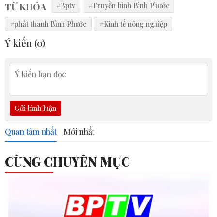
TỪ KHÓA
#Bptv
#Truyền hình Bình Phước
#phát thanh Bình Phước
#Kinh tế nông nghiệp
Ý kiến (
0
)
Gửi bình luận
Quan tâm nhất
Mới nhất
CÙNG CHUYÊN MỤC