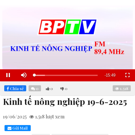
Remaining
-
15:48
Loaded
:
Pause
Mute
Fullscre
21.87%
Time
Chia sẻ
0
0
0
1,518
Kinh tế nông nghiệp 19-6-2025
19/06/2025
1,518
lượt xem
Gửi Mail