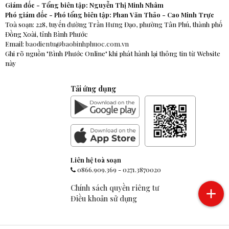
Giám đốc - Tổng biên tập: Nguyễn Thị Minh Nhâm
Phó giám đốc - Phó tổng biên tập: Phan Văn Thảo - Cao Minh Trực
Toà soạn: 228, tuyến đường Trần Hưng Đạo, phường Tân Phú, thành phố
Đồng Xoài, tỉnh Bình Phước
Email:
baodientu@baobinhphuoc.com.vn
Ghi rõ nguồn "Bình Phước Online" khi phát hành lại thông tin từ Website
này
Tải ứng dụng
Liên hệ toà soạn
0866.909.369
-
0271.3870020
Chính sách quyền riêng tư
Điều khoản sử dụng