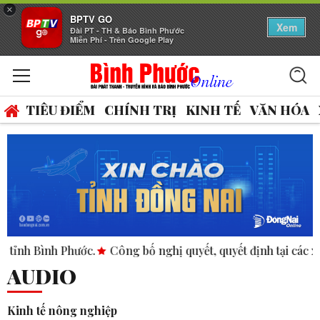
×
BPTV GO
Xem
Đài PT - TH & Báo Bình Phước
Miễn Phí - Trên Google Play
TIÊU ĐIỂM
CHÍNH TRỊ
KINH TẾ
VĂN HÓA
h Phước.
Công bố nghị quyết, quyết định tại các xã, phường.
AUDIO
Kinh tế nông nghiệp