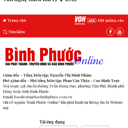
Trang chủ
Đặt quảng cáo
Tìm kiếm
Giám đốc - Tổng biên tập: Nguyễn Thị Minh Nhâm
Phó giám đốc - Phó tổng biên tập: Phan Văn Thảo - Cao Minh Trực
Toà soạn: 228, tuyến đường Trần Hưng Đạo, phường Tân Phú, thành phố
Đồng Xoài, tỉnh Bình Phước
Email:
baodientu@baobinhphuoc.com.vn
Ghi rõ nguồn "Bình Phước Online" khi phát hành lại thông tin từ Website
này
Tải ứng dụng