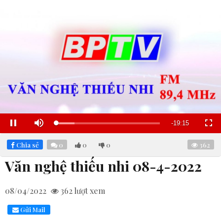
Remaining
-
19:14
Loaded
:
Pause
Mute
Fullscre
17.79%
Time
Chia sẻ
0
0
0
362
Văn nghệ thiếu nhi 08-4-2022
08/04/2022
362
lượt xem
Gửi Mail