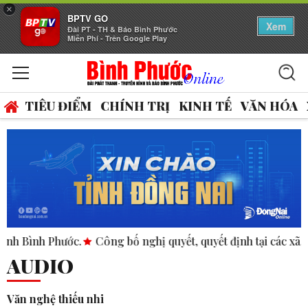
×
BPTV GO
Xem
Đài PT - TH & Báo Bình Phước
Miễn Phí - Trên Google Play
TIÊU ĐIỂM
CHÍNH TRỊ
KINH TẾ
VĂN HÓA
c.
Công bố nghị quyết, quyết định tại các xã, phường.
ASE
AUDIO
Văn nghệ thiếu nhi