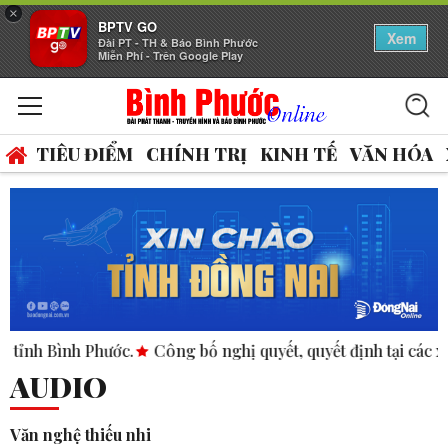
×
BPTV GO
Xem
Đài PT - TH & Báo Bình Phước
Miễn Phí - Trên Google Play
TIÊU ĐIỂM
CHÍNH TRỊ
KINH TẾ
VĂN HÓA
hước.
Công bố nghị quyết, quyết định tại các xã, phường.
A
AUDIO
Văn nghệ thiếu nhi