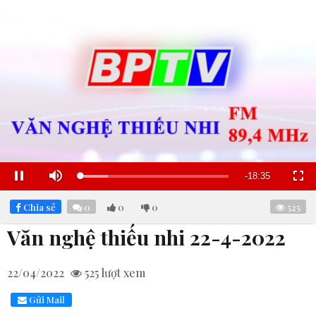
Remaining
-
18:34
Loaded
:
Pause
Mute
Fullscre
18.44%
Time
Chia sẻ
0
0
0
525
Văn nghệ thiếu nhi 22-4-2022
22/04/2022
525
lượt xem
Gửi Mail