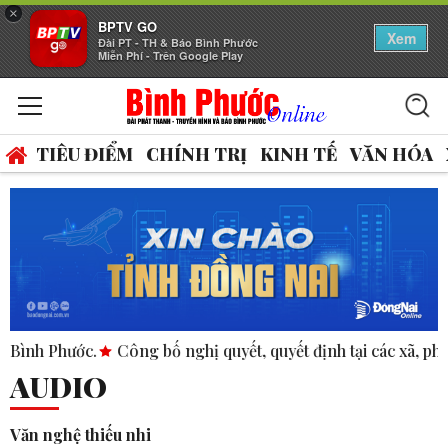
×
BPTV GO
Xem
Đài PT - TH & Báo Bình Phước
Miễn Phí - Trên Google Play
TIÊU ĐIỂM
CHÍNH TRỊ
KINH TẾ
VĂN HÓA
Công bố nghị quyết, quyết định tại các xã, phường.
ASEAN 
AUDIO
Văn nghệ thiếu nhi