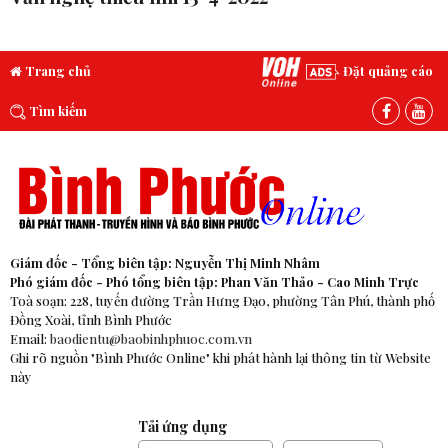
Trang chủ
Đặt quảng cáo
Tìm kiếm
Giám đốc - Tổng biên tập: Nguyễn Thị Minh Nhâm
Phó giám đốc - Phó tổng biên tập: Phan Văn Thảo - Cao Minh Trực
Toà soạn: 228, tuyến đường Trần Hưng Đạo, phường Tân Phú, thành phố
Đồng Xoài, tỉnh Bình Phước
Email:
baodientu@baobinhphuoc.com.vn
Ghi rõ nguồn "Bình Phước Online" khi phát hành lại thông tin từ Website
này
Tải ứng dụng