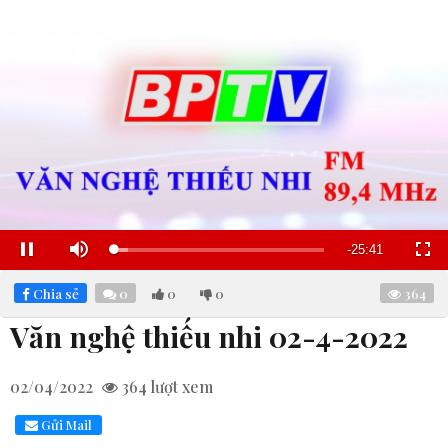
Remaining
-
25:40
Loaded
:
Pause
Mute
Fullscre
6.87%
Time
Chia sẻ
0
0
0
364
Văn nghệ thiếu nhi 02-4-2022
02/04/2022
364
lượt xem
Gửi Mail