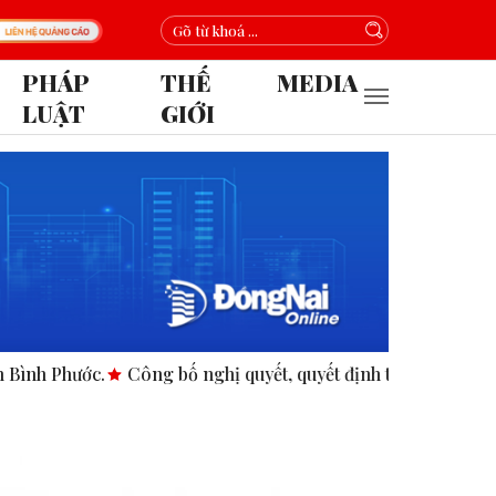
PHÁP
THẾ
MEDIA
LUẬT
GIỚI
ước.
Công bố nghị quyết, quyết định tại các xã, phường.
A