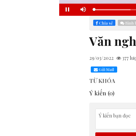
Loaded
:
Pause
Mute
16.81%
Chia sẻ
Bình 
Văn ngh
29/03/2022
377
lư
Gửi Mail
TỪ KHÓA
Ý kiến (
0
)