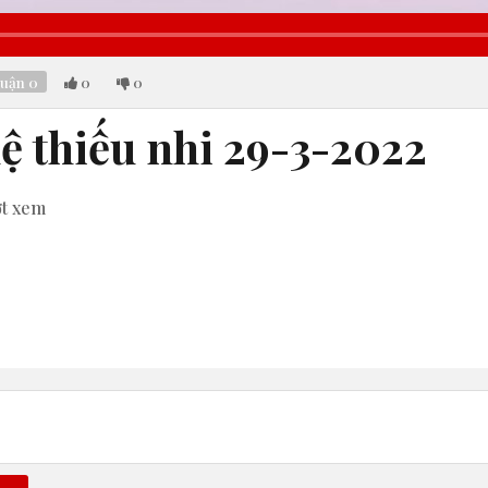
luận
0
0
0
ệ thiếu nhi 29-3-2022
ợt xem