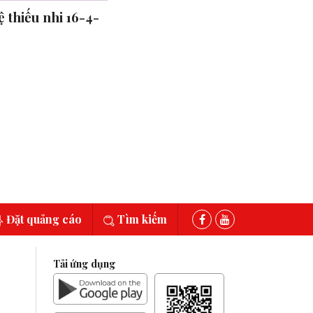
 thiếu nhi 16-4-
Đặt quảng cáo
Tìm kiếm
Tải ứng dụng