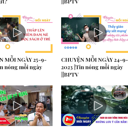
ứt?
||BPTV
 MỖI NGÀY 25-9-
CHUYỆN MỖI NGÀY 24-9-
in nóng mỗi ngày
2023 |Tin nóng mỗi ngày
||BPTV