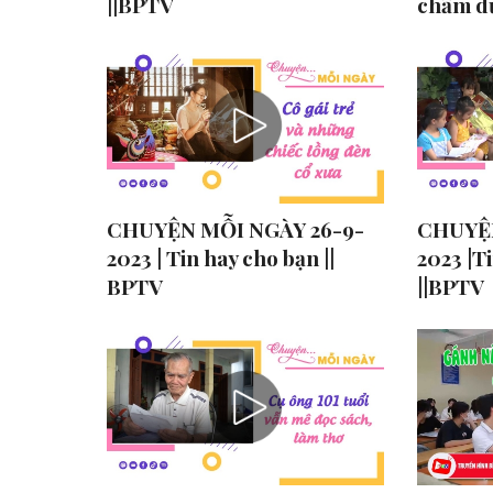
||BPTV
chấm d
CHUYỆN MỖI NGÀY 26-9-
CHUYỆN
2023 | Tin hay cho bạn ||
2023 |T
BPTV
||BPTV