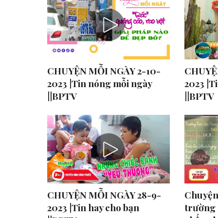
CHUYỆN MỖI NGÀY 2-10-
CHUYỆN
2023 |Tin nóng mỗi ngày
2023 |T
||BPTV
||BPTV
CHUYỆN MỖI NGÀY 28-9-
Chuyện
2023 |Tin hay cho bạn
trường 