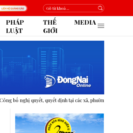
PHÁP
THẾ
MEDIA
LUẬT
GIỚI
uyết, quyết định tại các xã, phường.
ASEAN thúc đẩy bình đ