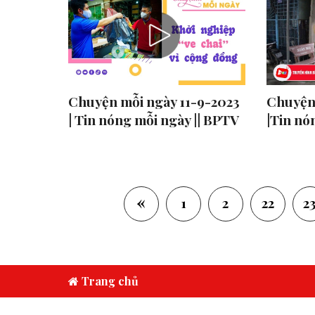
Chuyện mỗi ngày 11-9-2023
Chuyện
| Tin nóng mỗi ngày || BPTV
|Tin nó
«
1
2
22
2
Trang chủ