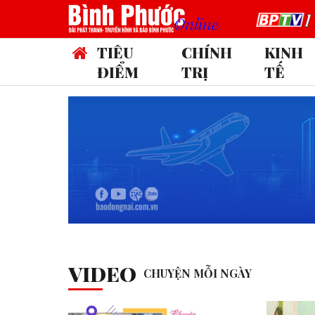
TIÊU
CHÍNH
KINH
ĐIỂM
TRỊ
TẾ
14 thủ kho
VIDEO
CHUYỆN MỖI NGÀY