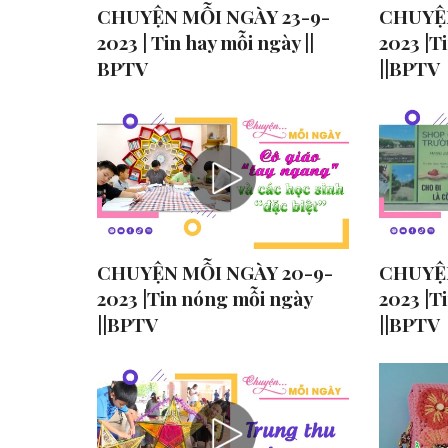
CHUYỆN MỖI NGÀY 23-9-
CHUYỆN
2023 | Tin hay mỗi ngày ||
2023 |T
BPTV
||BPTV
CHUYỆN MỖI NGÀY 20-9-
CHUYỆN
2023 |Tin nóng mỗi ngày
2023 |T
||BPTV
||BPTV