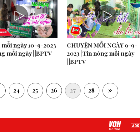
 mỗi ngày 10-9-2023
CHUYỆN MỖI NGÀY 9-9-
ng mỗi ngày ||BPTV
2023 |Tin nóng mỗi ngày
||BPTV
»
(current)
3
24
25
26
27
28