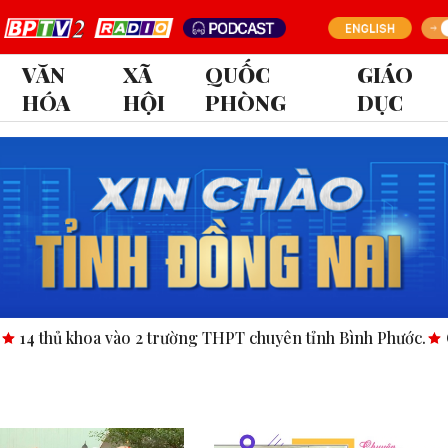
VĂN
XÃ
QUỐC
GIÁO
HÓA
HỘI
PHÒNG
DỤC
a vào 2 trường THPT chuyên tỉnh Bình Phước.
Công bố nghị q