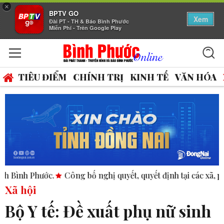
×
BPTV GO
Xem
Đài PT - TH & Báo Bình Phước
Miễn Phí - Trên Google Play
TIÊU ĐIỂM
CHÍNH TRỊ
KINH TẾ
VĂN HÓA
.
Công bố nghị quyết, quyết định tại các xã, phường.
ASEAN
Xã hội
Bộ Y tế: Đề xuất phụ nữ sinh