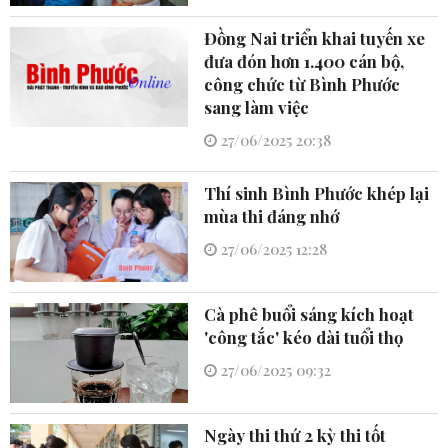
Đồng Nai triển khai tuyến xe
đưa đón hơn 1.400 cán bộ,
công chức từ Bình Phước
sang làm việc
27/06/2025 20:38
Thí sinh Bình Phước khép lại
mùa thi đáng nhớ
27/06/2025 12:28
Cà phê buổi sáng kích hoạt
'công tắc' kéo dài tuổi thọ
27/06/2025 09:32
Ngày thi thứ 2 kỳ thi tốt