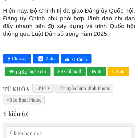
Hiện nay, Bộ Chính trị đã giao Đảng ủy Quốc hội,
Đảng ủy Chính phủ phối hợp, lãnh đạo chỉ đạo
đẩy nhanh tiến độ xây dựng và trình Quốc hội
thông qua Luật Dân số trong năm 2025.
0
Zalo
Chia sẻ
thích
1,482
lượt xem
Gửi mail
In
Lưu
TỪ KHÓA
#BPTV
#Truyền hình Bình Phước
#Báo Bình Phước
Ý kiến (
0
)