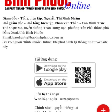
Giám đốc - Tổng biên tập: Nguyễn Thị Minh Nhâm
Phó giám đốc - Phó tổng biên tập: Phan Văn Thảo - Cao Minh Trực
Toà soạn: 228, tuyến đường Trần Hưng Đạo, phường Tân Phú, thành phố
Đồng Xoài, tỉnh Bình Phước
Email:
baodientu@baobinhphuoc.com.vn
Ghi rõ nguồn "Bình Phước Online" khi phát hành lại thông tin từ Website
này
Tải ứng dụng
Liên hệ toà soạn
0866.909.369
-
0271.3870020
Chính sách quyền riêng tư