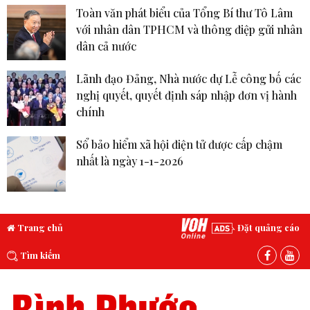
Toàn văn phát biểu của Tổng Bí thư Tô Lâm
với nhân dân TPHCM và thông điệp gửi nhân
dân cả nước
Lãnh đạo Đảng, Nhà nước dự Lễ công bố các
nghị quyết, quyết định sáp nhập đơn vị hành
chính
Sổ bảo hiểm xã hội điện tử được cấp chậm
nhất là ngày 1-1-2026
Trang chủ
Đặt quảng cáo
Tìm kiếm