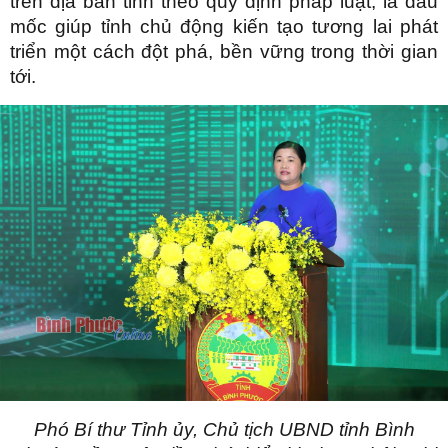
trên địa bàn tỉnh theo quy định pháp luật; là dấu
mốc giúp tỉnh chủ động kiến tạo tương lai phát
triển một cách đột phá, bền vững trong thời gian
tới.
Phó Bí thư Tỉnh ủy, Chủ tịch UBND tỉnh Bình