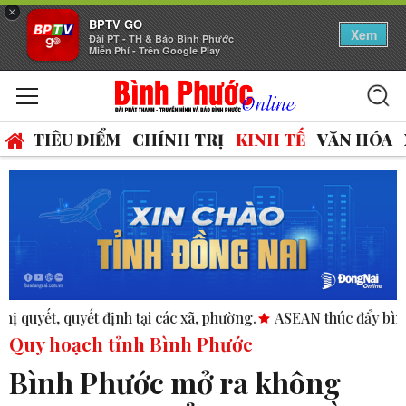
×
BPTV GO
Xem
Đài PT - TH & Báo Bình Phước
Miễn Phí - Trên Google Play
TIÊU ĐIỂM
CHÍNH TRỊ
KINH TẾ
VĂN HÓA
g.
ASEAN thúc đẩy bình đẳng giới trong kinh doanh và nhâ
Quy hoạch tỉnh Bình Phước
Bình Phước mở ra không