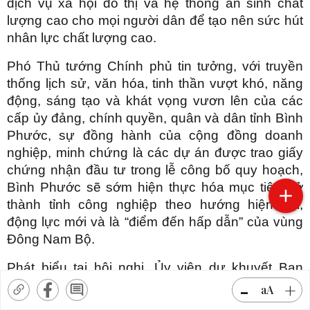
dịch vụ xã hội đô thị và hệ thống an sinh chất
lượng cao cho mọi người dân để tạo nên sức hút
nhân lực chất lượng cao.
Phó Thủ tướng Chính phủ tin tưởng, với truyền
thống lịch sử, văn hóa, tinh thần vượt khó, năng
động, sáng tạo và khát vọng vươn lên của các
cấp ủy đảng, chính quyền, quân và dân tỉnh Bình
Phước, sự đồng hành của cộng đồng doanh
nghiệp, minh chứng là các dự án được trao giấy
chứng nhận đầu tư trong lễ công bố quy hoạch,
Bình Phước sẽ sớm hiện thực hóa mục tiêu trở
thành tỉnh công nghiệp theo hướng hiện đại,
động lực mới và là “điểm đến hấp dẫn” của vùng
Đông Nam Bộ.
Phát biểu tại hội nghị, Ủy viên dự khuyết Ban
-
+
Chấp hành Trung ương, Bí thư Tỉnh ủy Bình
aA
Phước Tôn Ngọc Hạnh cho rằng: Quy hoạch tỉnh