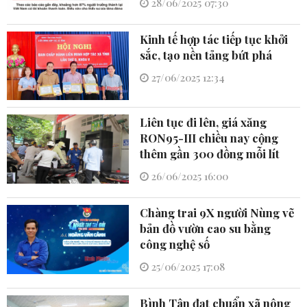
28/06/2025 07:30
Kinh tế hợp tác tiếp tục khởi
sắc, tạo nền tảng bứt phá
27/06/2025 12:34
Liên tục đi lên, giá xăng
RON95-III chiều nay cộng
thêm gần 300 đồng mỗi lít
26/06/2025 16:00
Chàng trai 9X người Nùng vẽ
bản đồ vườn cao su bằng
công nghệ số
25/06/2025 17:08
Bình Tân đạt chuẩn xã nông