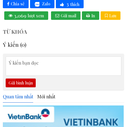
3
Zalo
Chia sẻ
thích
3,069
lượt xem
Gửi mail
In
Lưu
TỪ KHÓA
Ý kiến (
0
)
Gửi bình luận
Quan tâm nhất
Mới nhất