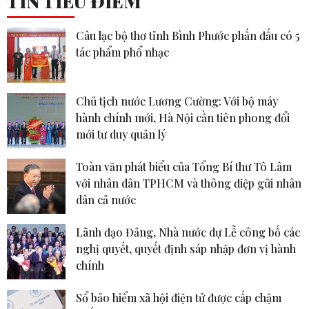
TIN TIÊU ĐIỂM
Câu lạc bộ thơ tỉnh Bình Phước phấn đấu có 5
tác phẩm phổ nhạc
Chủ tịch nước Lương Cường: Với bộ máy
hành chính mới, Hà Nội cần tiên phong đổi
mới tư duy quản lý
Toàn văn phát biểu của Tổng Bí thư Tô Lâm
với nhân dân TPHCM và thông điệp gửi nhân
dân cả nước
Lãnh đạo Đảng, Nhà nước dự Lễ công bố các
nghị quyết, quyết định sáp nhập đơn vị hành
chính
Sổ bảo hiểm xã hội điện tử được cấp chậm