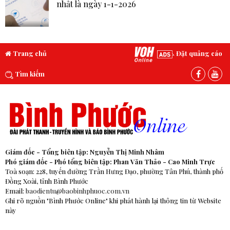
nhất là ngày 1-1-2026
Trang chủ
Đặt quảng cáo
Tìm kiếm
Giám đốc - Tổng biên tập: Nguyễn Thị Minh Nhâm
Phó giám đốc - Phó tổng biên tập: Phan Văn Thảo - Cao Minh Trực
Toà soạn: 228, tuyến đường Trần Hưng Đạo, phường Tân Phú, thành phố
Đồng Xoài, tỉnh Bình Phước
Email:
baodientu@baobinhphuoc.com.vn
Ghi rõ nguồn "Bình Phước Online" khi phát hành lại thông tin từ Website
này