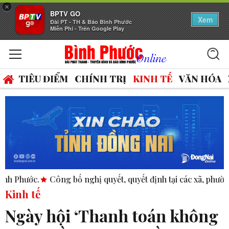
×
BPTV GO
Xem
Đài PT - TH & Báo Bình Phước
Miễn Phí - Trên Google Play
TIÊU ĐIỂM
CHÍNH TRỊ
KINH TẾ
VĂN HÓA
ghị quyết, quyết định tại các xã, phường.
ASEAN thúc đẩy b
Kinh tế
Ngày hội ‘Thanh toán không