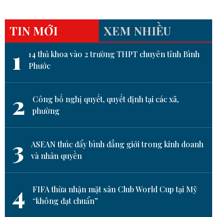
TIN MỚI
XEM NHIỀU
1
14 thủ khoa vào 2 trường THPT chuyên tỉnh Bình
Phước
2
Công bố nghị quyết, quyết định tại các xã,
phường
3
ASEAN thúc đẩy bình đẳng giới trong kinh doanh
và nhân quyền
4
FIFA thừa nhận mặt sân Club World Cup tại Mỹ
“không đạt chuẩn”