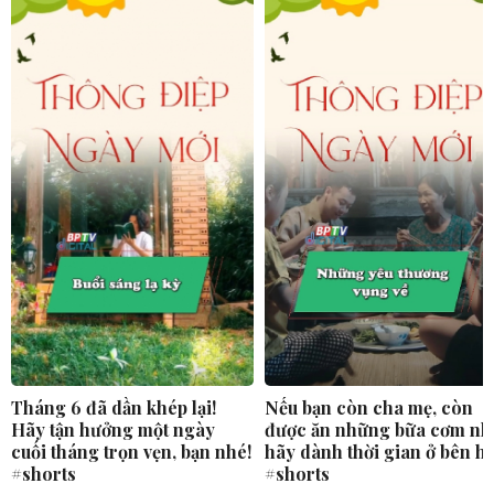
Tháng 6 đã dần khép lại!
Nếu bạn còn cha mẹ, còn
Hãy tận hưởng một ngày
được ăn những bữa cơm nh
cuối tháng trọn vẹn, bạn nhé!
hãy dành thời gian ở bên h
#shorts
#shorts