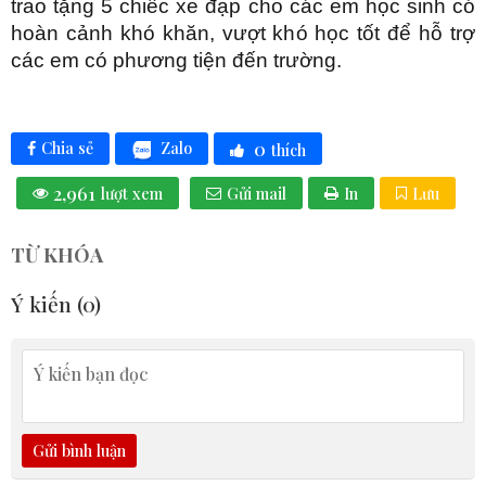
trao tặng 5 chiếc xe đạp cho các em học sinh có
hoàn cảnh khó khăn, vượt khó học tốt để hỗ trợ
các em có phương tiện đến trường.
0
Zalo
Chia sẻ
thích
2,961
lượt xem
Gửi mail
In
Lưu
TỪ KHÓA
Ý kiến (
0
)
Gửi bình luận