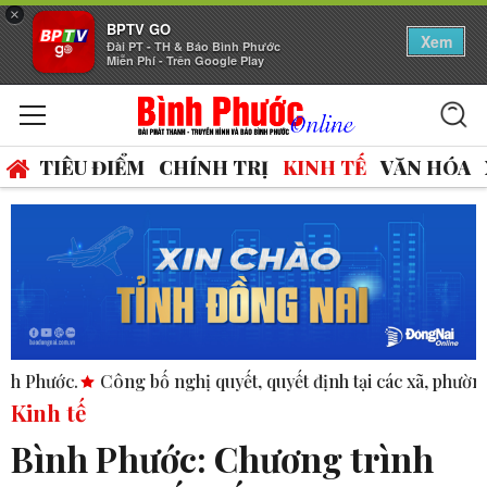
×
BPTV GO
Xem
Đài PT - TH & Báo Bình Phước
Miễn Phí - Trên Google Play
TIÊU ĐIỂM
CHÍNH TRỊ
KINH TẾ
VĂN HÓA
hị quyết, quyết định tại các xã, phường.
ASEAN thúc đẩy bìn
Kinh tế
Bình Phước: Chương trình