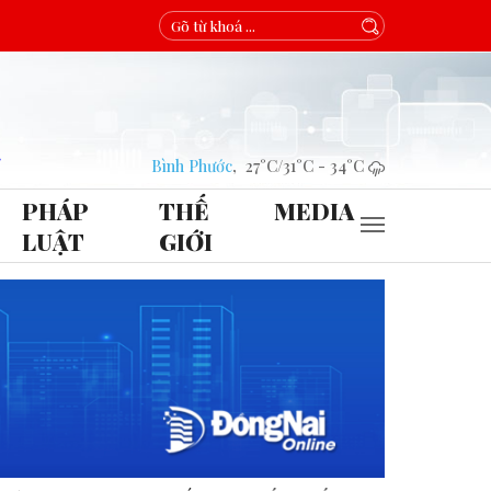
Bình Phước
,
27°C
/
31°C
-
34°C
PHÁP
THẾ
MEDIA
LUẬT
GIỚI