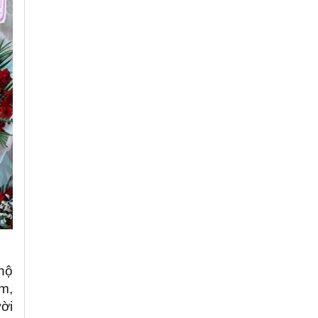
 hộ
m,
ời