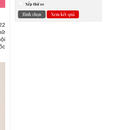
Xếp thứ 10
Bình chọn
Xem kết quả
/22
hữ
hội
ốc