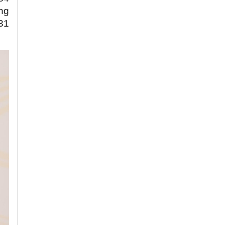
áng
 31