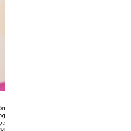
ồn
ộng
ợc
,84