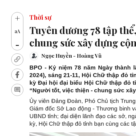
14 thủ kh
+
Thời sự
Tuyên dương 78 tập thể, 
aA
chung sức xây dựng cộn
-
Ngọc Huyền - Hoàng Vũ
BPO - Kỷ niệm 78 năm Ngày thành lậ
2024), sáng 21-11, Hội Chữ thập đỏ t
kỳ Đại hội đại biểu Hội Chữ thập đỏ 
“Người tốt, việc thiện - chung sức x
Ủy viên Đảng Đoàn, Phó Chủ tịch Trun
Giám đốc Sở Lao động - Thương binh và
UBND tỉnh; đại diện lãnh đạo các sở, ng
kỳ, Hội Chữ thập đỏ tỉnh bạn cùng các tậ