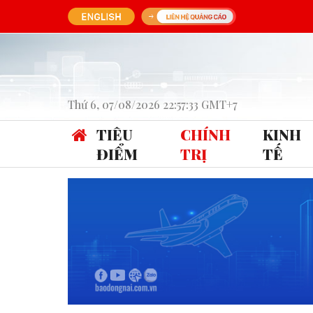
Thứ 6, 07/08/2026 22:57:33 GMT+7
TIÊU
CHÍNH
KINH
ĐIỂM
TRỊ
TẾ