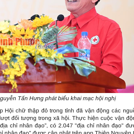
Nguyễn Tấn Hưng phát biểu khai mạc hội nghị
p Hội chữ thập đỏ trong tỉnh đã vận động các ngu
lượt đối tượng trong xã hội. Thực hiện cuộc vận đ
địa chỉ nhân đạo”, có 2.047 "địa chỉ nhân đạo" đư
 chỉ nhân đạo" được cập nhật trên app Thiện Nguyện