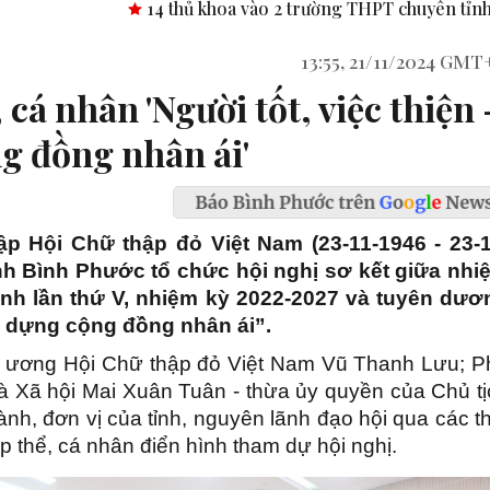
oa vào 2 trường THPT chuyên tỉnh Bình Phước.
Công bố nghị
13:55, 21/11/2024 GMT
cá nhân 'Người tốt, việc thiện 
g đồng nhân ái'
p Hội Chữ thập đỏ Việt Nam (23-11-1946 - 23-1
ỉnh Bình Phước tổ chức hội nghị sơ kết giữa nhi
tỉnh lần thứ V, nhiệm kỳ 2022-2027 và tuyên dươ
ây dựng cộng đồng nhân ái”.
g ương Hội Chữ thập đỏ Việt Nam Vũ Thanh Lưu; P
 Xã hội Mai Xuân Tuân - thừa ủy quyền của Chủ tị
ành, đơn vị của tỉnh, nguyên lãnh đạo hội qua các t
p thể, cá nhân điển hình tham dự hội nghị.