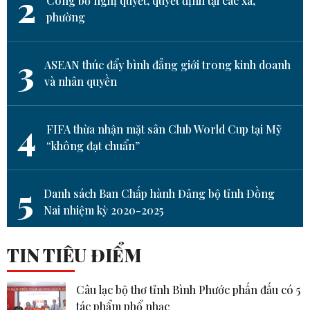
2
Công bố nghị quyết, quyết định tại các xã,
phường
3
ASEAN thúc đẩy bình đẳng giới trong kinh doanh
và nhân quyền
4
FIFA thừa nhận mặt sân Club World Cup tại Mỹ
“không đạt chuẩn”
5
Danh sách Ban Chấp hành Đảng bộ tỉnh Đồng
Nai nhiệm kỳ 2020-2025
TIN TIÊU ĐIỂM
Câu lạc bộ thơ tỉnh Bình Phước phấn đấu có 5
tác phẩm phổ nhạc