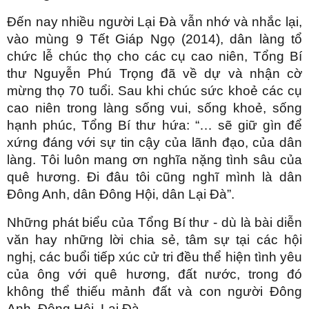
Đến nay nhiều người Lại Đà vẫn nhớ và nhắc lại,
vào mùng 9 Tết Giáp Ngọ (2014), dân làng tổ
chức lễ chúc thọ cho các cụ cao niên, Tổng Bí
thư Nguyễn Phú Trọng đã về dự và nhận cờ
mừng thọ 70 tuổi. Sau khi chúc sức khoẻ các cụ
cao niên trong làng sống vui, sống khoẻ, sống
hạnh phúc, Tổng Bí thư hứa: “… sẽ giữ gìn để
xứng đáng với sự tin cậy của lãnh đạo, của dân
làng. Tôi luôn mang ơn nghĩa nặng tình sâu của
quê hương. Đi đâu tôi cũng nghĩ mình là dân
Đông Anh, dân Đông Hội, dân Lại Đà”.
Những phát biểu của Tổng Bí thư - dù là bài diễn
văn hay những lời chia sẻ, tâm sự tại các hội
nghị, các buổi tiếp xúc cử tri đều thể hiện tình yêu
của ông với quê hương, đất nước, trong đó
không thể thiếu mảnh đất và con người Đông
Anh, Đông Hội, Lại Đà.