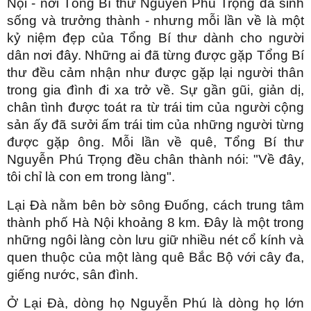
Nội - nơi Tổng Bí thư Nguyễn Phú Trọng đã sinh
sống và trưởng thành - nhưng mỗi lần về là một
kỷ niệm đẹp của Tổng Bí thư dành cho người
dân nơi đây. Những ai đã từng được gặp Tổng Bí
thư đều cảm nhận như được gặp lại người thân
trong gia đình đi xa trở về. Sự gần gũi, giản dị,
chân tình được toát ra từ trái tim của người cộng
sản ấy đã sưởi ấm trái tim của những người từng
được gặp ông. Mỗi lần về quê, Tổng Bí thư
Nguyễn Phú Trọng đều chân thành nói: "Về đây,
tôi chỉ là con em trong làng".
Lại Đà nằm bên bờ sông Đuống, cách trung tâm
thành phố Hà Nội khoảng 8 km. Đây là một trong
những ngôi làng còn lưu giữ nhiều nét cổ kính và
quen thuộc của một làng quê Bắc Bộ với cây đa,
giếng nước, sân đình.
Ở Lại Đà, dòng họ Nguyễn Phú là dòng họ lớn