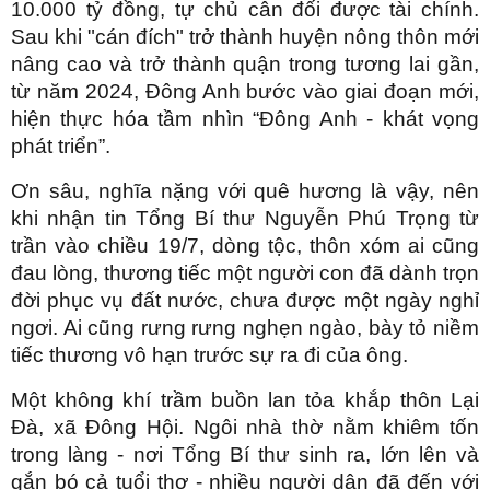
10.000 tỷ đồng, tự chủ cân đối được tài chính.
Sau khi "cán đích" trở thành huyện nông thôn mới
nâng cao và trở thành quận trong tương lai gần,
từ năm 2024, Đông Anh bước vào giai đoạn mới,
hiện thực hóa tầm nhìn “Đông Anh - khát vọng
phát triển”.
Ơn sâu, nghĩa nặng với quê hương là vậy, nên
khi nhận tin Tổng Bí thư Nguyễn Phú Trọng từ
trần vào chiều 19/7, dòng tộc, thôn xóm ai cũng
đau lòng, thương tiếc một người con đã dành trọn
đời phục vụ đất nước, chưa được một ngày nghỉ
ngơi. Ai cũng rưng rưng nghẹn ngào, bày tỏ niềm
tiếc thương vô hạn trước sự ra đi của ông.
Một không khí trầm buồn lan tỏa khắp thôn Lại
Đà, xã Đông Hội. Ngôi nhà thờ nằm khiêm tốn
trong làng - nơi Tổng Bí thư sinh ra, lớn lên và
gắn bó cả tuổi thơ - nhiều người dân đã đến với