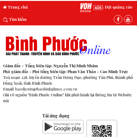
Trang chủ
Đặt quảng cáo
Tìm kiếm
Giám đốc - Tổng biên tập: Nguyễn Thị Minh Nhâm
Phó giám đốc - Phó tổng biên tập: Phan Văn Thảo - Cao Minh Trực
Toà soạn: 228, tuyến đường Trần Hưng Đạo, phường Tân Phú, thành phố
Đồng Xoài, tỉnh Bình Phước
Email:
baodientu@baobinhphuoc.com.vn
Ghi rõ nguồn "Bình Phước Online" khi phát hành lại thông tin từ Website
này
Tải ứng dụng