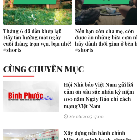
Tháng 6 đã dần khép lại!
Nếu bạn còn cha mẹ, còn
Hãy tận hưởng một ngày
được ăn những bữa cơm nh
cuối tháng trọn vẹn, bạn nhé!
hãy dành thời gian ở bên h
#shorts
#shorts
CÙNG CHUYÊN MỤC
Hội Nhà báo Việt Nam gửi lời
cảm ơn sâu sắc nhân kỷ niệm
100 năm Ngày Báo chí cách
mạng Việt Nam
26/06/2025 17:00
Xây dựng nền hành chính
hiện đại, minh bạch, chuyên