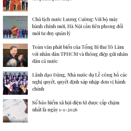
Chủ tịch nước Lương Cường: Với bộ máy
hành chính mới, Hà Nội cần tiên phong đổi
mới tư duy quản lý
Toàn văn phát biểu của Tổng Bí thư Tô Lâm
với nhân dân TPHCM và thông điệp gửi nhân
dân cả nước
Lãnh đạo Đảng, Nhà nước dự Lễ công bố các
nghị quyết, quyết định sáp nhập đơn vị hành
chính
Sổ bảo hiểm xã hội điện tử được cấp chậm
nhất là ngày 1-1-2026