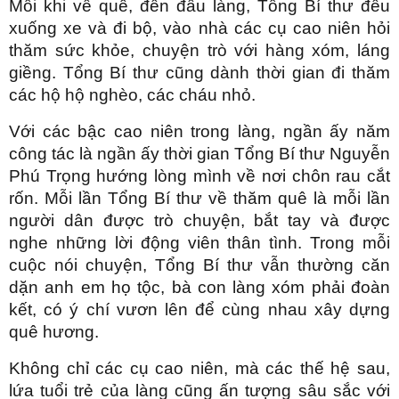
Mỗi khi về quê, đến đầu làng, Tổng Bí thư đều
xuống xe và đi bộ, vào nhà các cụ cao niên hỏi
thăm sức khỏe, chuyện trò với hàng xóm, láng
giềng. Tổng Bí thư cũng dành thời gian đi thăm
các hộ hộ nghèo, các cháu nhỏ.
Với các bậc cao niên trong làng, ngần ấy năm
công tác là ngần ấy thời gian Tổng Bí thư Nguyễn
Phú Trọng hướng lòng mình về nơi chôn rau cắt
rốn. Mỗi lần Tổng Bí thư về thăm quê là mỗi lần
người dân được trò chuyện, bắt tay và được
nghe những lời động viên thân tình. Trong mỗi
cuộc nói chuyện, Tổng Bí thư vẫn thường căn
dặn anh em họ tộc, bà con làng xóm phải đoàn
kết, có ý chí vươn lên để cùng nhau xây dựng
quê hương.
Không chỉ các cụ cao niên, mà các thế hệ sau,
lứa tuổi trẻ của làng cũng ấn tượng sâu sắc với