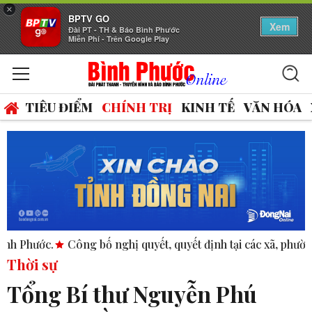
×
BPTV GO
Xem
Đài PT - TH & Báo Bình Phước
Miễn Phí - Trên Google Play
TIÊU ĐIỂM
CHÍNH TRỊ
KINH TẾ
VĂN HÓA
ng bố nghị quyết, quyết định tại các xã, phường.
ASEAN thúc
Thời sự
Tổng Bí thư Nguyễn Phú