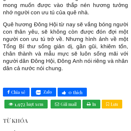
mong muốn được vào thắp nén hương tưởng
nhớ người con ưu tú của quê nhà.
Quê hương Đông Hội từ nay sẽ vắng bóng người
con thân yêu, sẽ không còn được đón đợi một
người con ưu tú trở về. Nhưng hình ảnh về một
Tổng Bí thư sống giản dị, gần gũi, khiêm tốn,
chân thành và mẫu mực sẽ luôn sống mãi với
người dân Đông Hội, Đông Anh nói riêng và nhân
dân cả nước nói chung.
0
Zalo
Chia sẻ
thích
1,972
lượt xem
Gửi mail
In
Lưu
TỪ KHÓA