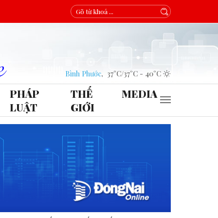
Bình Phước
,
37°C
/
37°C
-
40°C
PHÁP
THẾ
MEDIA
LUẬT
GIỚI