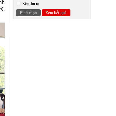
nh
Xếp thứ 10
);
Bình chọn
Xem kết quả