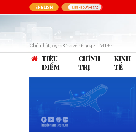
Chủ nhật, 09/08/2026 16:31:42 GMT+7
TIÊU
CHÍNH
KINH
ĐIỂM
TRỊ
TẾ