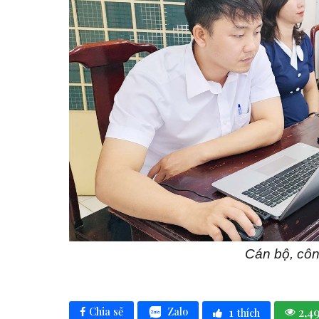
Cán bộ, côn
1
2,4
Zalo
Chia sẻ
thích