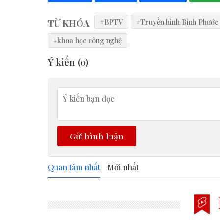
TỪ KHÓA
#BPTV
#Truyền hình Bình Phước
#khoa học công nghệ
Ý kiến (
0
)
Gửi bình luận
Quan tâm nhất
Mới nhất