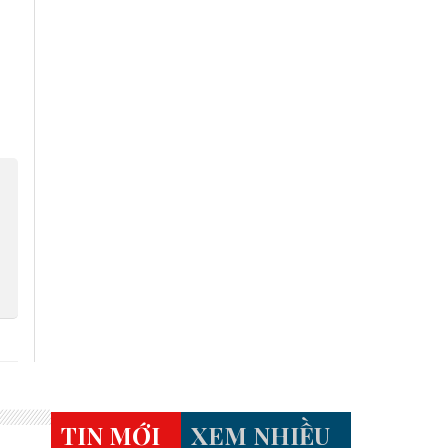
TIN MỚI
XEM NHIỀU