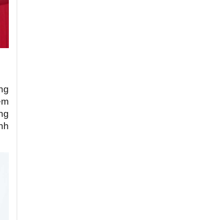
ng
iệm
ớng
ành