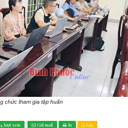
g chức tham gia tập huấn
91
lượt xem
Gửi mail
In
Lưu