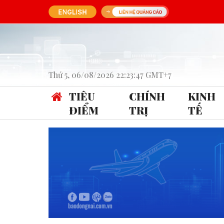
Thứ 5, 06/08/2026 22:23:47 GMT+7
TIÊU
CHÍNH
KINH
ĐIỂM
TRỊ
TẾ