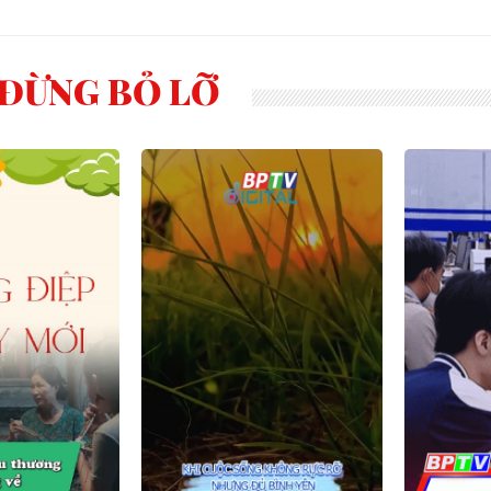
ĐỪNG BỎ LỠ