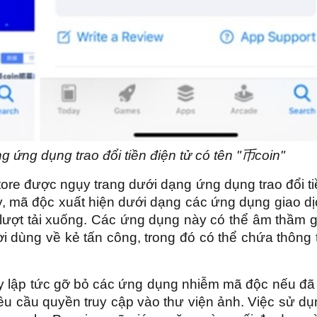
 ứng dụng trao đổi tiền điện tử có tên "币coin"
re được ngụy trang dưới dạng ứng dụng trao đổi ti
y, mã độc xuất hiện dưới dạng các ứng dụng giao d
lượt tải xuống. Các ứng dụng này có thể âm thầm g
ời dùng về kẻ tấn công, trong đó có thể chứa thông 
 lập tức gỡ bỏ các ứng dụng nhiễm mã độc nếu đã 
êu cầu quyền truy cập vào thư viện ảnh. Việc sử d