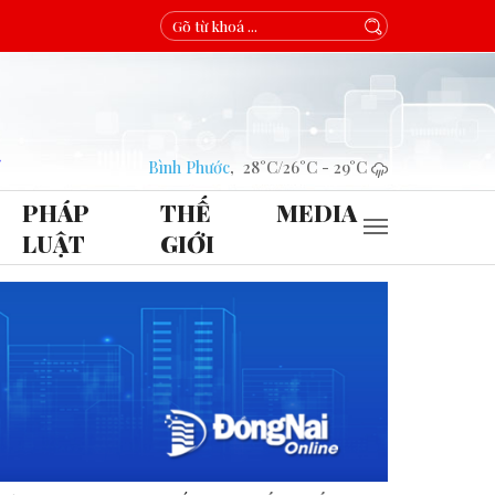
Bình Phước
,
28°C
/
26°C
-
29°C
PHÁP
THẾ
MEDIA
LUẬT
GIỚI