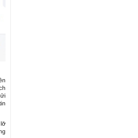
ền
ịch
ửi
tin
lỡ
ụng