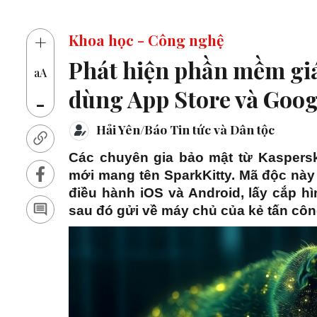
14 
+
Khoa học - Công nghệ
Phát hiện phần mềm gi
aA
dùng App Store và Goog
-
Hải Yên/Báo Tin tức và Dân tộc
Các chuyên gia bảo mật từ Kaspers
mới mang tên SparkKitty. Mã độc này 
điều hành iOS và Android, lấy cắp hìn
sau đó gửi về máy chủ của kẻ tấn côn