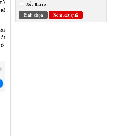
tử
Xếp thứ 10
hể
Bình chọn
Xem kết quả
ều
át
ười