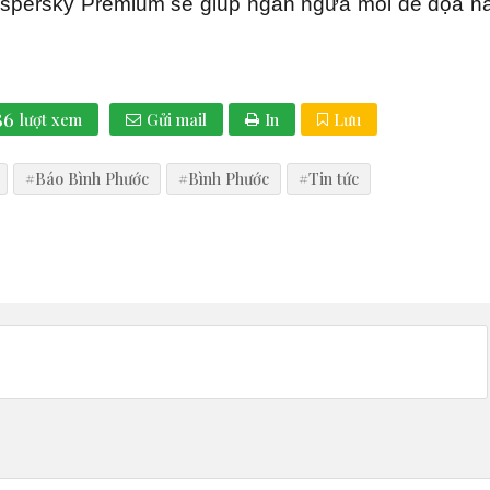
spersky Premium sẽ giúp ngăn ngừa mối đe dọa nà
86
lượt xem
Gửi mail
In
Lưu
#Báo Bình Phước
#Bình Phước
#Tin tức