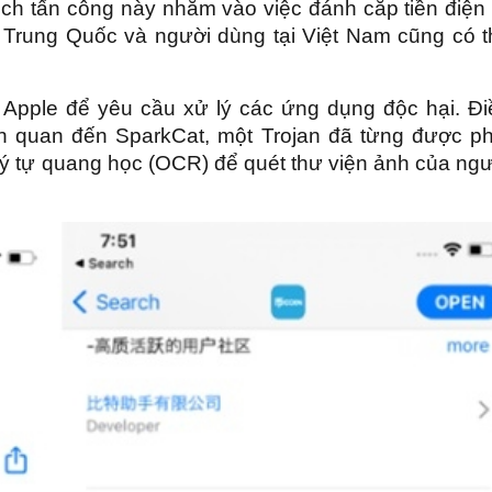
ịch tấn công này nhắm vào việc đánh cắp tiền điện 
Trung Quốc và người dùng tại Việt Nam cũng có t
 Apple để yêu cầu xử lý các ứng dụng độc hại. Đi
iên quan đến SparkCat, một Trojan đã từng được ph
ký tự quang học (OCR) để quét thư viện ảnh của ng