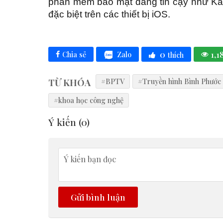
phần mềm bảo mật đáng tin cậy như Ka
đặc biệt trên các thiết bị iOS.
0
1,1
Zalo
Chia sẻ
thích
TỪ KHÓA
#BPTV
#Truyền hình Bình Phước
#khoa học công nghệ
Ý kiến (
0
)
Gửi bình luận