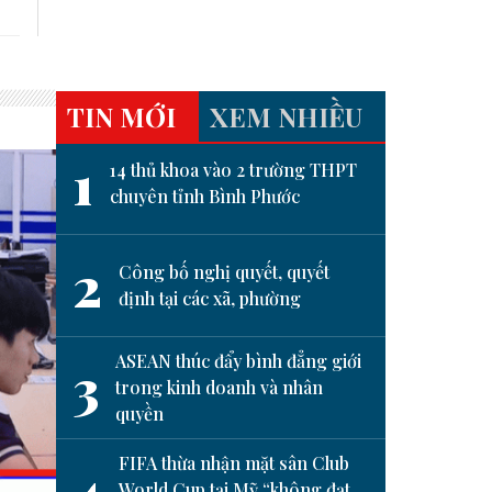
TIN MỚI
XEM NHIỀU
1
14 thủ khoa vào 2 trường THPT
chuyên tỉnh Bình Phước
2
Công bố nghị quyết, quyết
định tại các xã, phường
ASEAN thúc đẩy bình đẳng giới
3
trong kinh doanh và nhân
quyền
next
FIFA thừa nhận mặt sân Club
4
World Cup tại Mỹ “không đạt