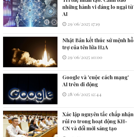
những hành vi đáng lo ngại từ
AI
29/06/2025 17:19
Nhật Bản kết thúc sứ mệnh hỗ
trợ của tên lửa H2A
29/06/2025 10:00
Google và 'cuộc cách mạng'
AI trên di động
28/06/2025 12:44
Xác lập nguyên tắc chấp nhận
rủi ro trong hoạt động KH-
CN và đổi mới sáng tạo