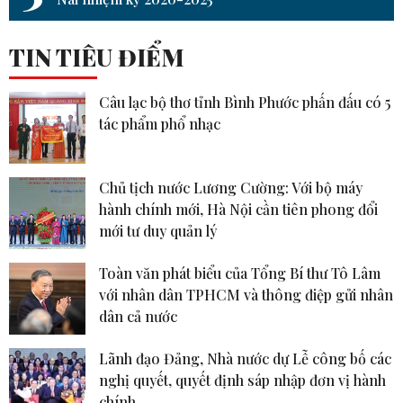
TIN TIÊU ĐIỂM
Câu lạc bộ thơ tỉnh Bình Phước phấn đấu có 5
tác phẩm phổ nhạc
Chủ tịch nước Lương Cường: Với bộ máy
hành chính mới, Hà Nội cần tiên phong đổi
mới tư duy quản lý
Toàn văn phát biểu của Tổng Bí thư Tô Lâm
với nhân dân TPHCM và thông điệp gửi nhân
dân cả nước
Lãnh đạo Đảng, Nhà nước dự Lễ công bố các
nghị quyết, quyết định sáp nhập đơn vị hành
chính