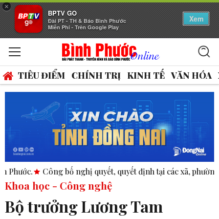
×
BPTV GO
Xem
Đài PT - TH & Báo Bình Phước
Miễn Phí - Trên Google Play
TIÊU ĐIỂM
CHÍNH TRỊ
KINH TẾ
VĂN HÓA
 nghị quyết, quyết định tại các xã, phường.
ASEAN thúc đẩy
Khoa học - Công nghệ
Bộ trưởng Lương Tam