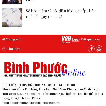
Sổ bảo hiểm xã hội điện tử được cấp chậm
nhất là ngày 1-1-2026
Trang chủ
Đặt quảng cáo
Tìm kiếm
Giám đốc - Tổng biên tập: Nguyễn Thị Minh Nhâm
Phó giám đốc - Phó tổng biên tập: Phan Văn Thảo - Cao Minh Trực
Toà soạn: 228, tuyến đường Trần Hưng Đạo, phường Tân Phú, thành phố
Đồng Xoài, tỉnh Bình Phước
Email:
baodientu@baobinhphuoc.com.vn