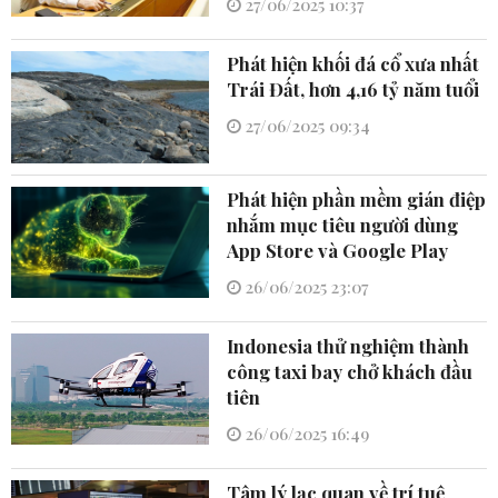
27/06/2025 10:37
Phát hiện khối đá cổ xưa nhất
Trái Đất, hơn 4,16 tỷ năm tuổi
27/06/2025 09:34
Phát hiện phần mềm gián điệp
nhắm mục tiêu người dùng
App Store và Google Play
26/06/2025 23:07
Indonesia thử nghiệm thành
công taxi bay chở khách đầu
tiên
26/06/2025 16:49
Tâm lý lạc quan về trí tuệ