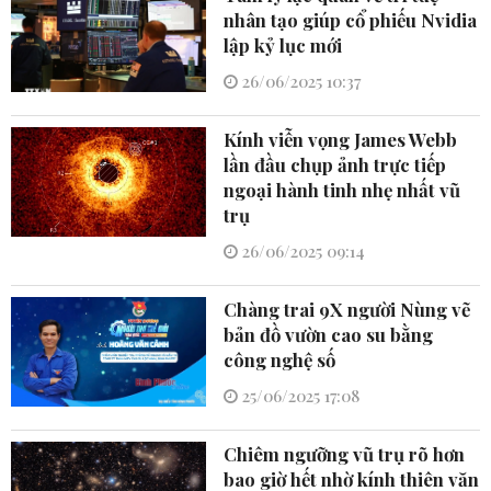
nhân tạo giúp cổ phiếu Nvidia
lập kỷ lục mới
26/06/2025 10:37
Kính viễn vọng James Webb
lần đầu chụp ảnh trực tiếp
ngoại hành tinh nhẹ nhất vũ
trụ
26/06/2025 09:14
Chàng trai 9X người Nùng vẽ
bản đồ vườn cao su bằng
công nghệ số
25/06/2025 17:08
Chiêm ngưỡng vũ trụ rõ hơn
bao giờ hết nhờ kính thiên văn