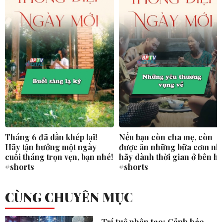
Tháng 6 đã dần khép lại!
Nếu bạn còn cha mẹ, còn
Hãy tận hưởng một ngày
được ăn những bữa cơm nh
cuối tháng trọn vẹn, bạn nhé!
hãy dành thời gian ở bên h
#shorts
#shorts
CÙNG CHUYÊN MỤC
Trí tuệ nhân tạo: Cảnh báo