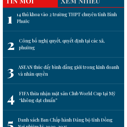
TIN MỚI
XEM NHIỀU
1
14 thủ khoa vào 2 trường THPT chuyên tỉnh Bình
Phước
2
Công bố nghị quyết, quyết định tại các xã,
phường
3
ASEAN thúc đẩy bình đẳng giới trong kinh doanh
và nhân quyền
4
FIFA thừa nhận mặt sân Club World Cup tại Mỹ
“không đạt chuẩn”
5
Danh sách Ban Chấp hành Đảng bộ tỉnh Đồng
Nai nhiệm kỳ 2020-2025