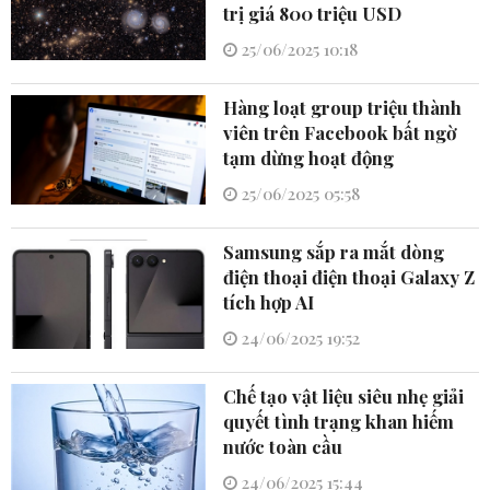
trị giá 800 triệu USD
25/06/2025 10:18
Hàng loạt group triệu thành
viên trên Facebook bất ngờ
tạm dừng hoạt động
25/06/2025 05:58
Samsung sắp ra mắt dòng
điện thoại điện thoại Galaxy Z
tích hợp AI
24/06/2025 19:52
Chế tạo vật liệu siêu nhẹ giải
quyết tình trạng khan hiếm
nước toàn cầu
24/06/2025 15:44