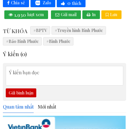
0
Zalo
Chia sẻ
thích
1,930
lượt xem
Gửi mail
In
Lưu
TỪ KHÓA
#BPTV
#Truyền hình Bình Phước
#Báo Bình Phước
#Bình Phước
Ý kiến (
0
)
Gửi bình luận
Quan tâm nhất
Mới nhất