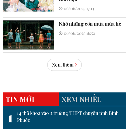
06/06/2025 17:13
Nhớ những cơn mưa mùa hè
06/06/2025 16:52
Xem thêm
TIN MỚI
XEM NHIỀU
1
14 thủ khoa vào 2 trường THPT chuyên tỉnh Bình
Phước