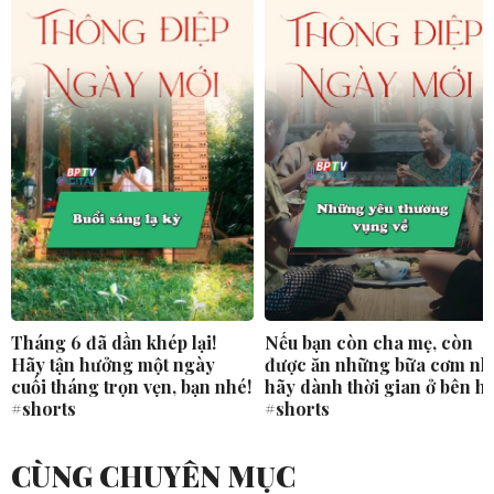
Tháng 6 đã dần khép lại!
Nếu bạn còn cha mẹ, còn
Hãy tận hưởng một ngày
được ăn những bữa cơm nh
cuối tháng trọn vẹn, bạn nhé!
hãy dành thời gian ở bên h
#shorts
#shorts
CÙNG CHUYÊN MỤC