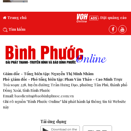
Trang chủ
Đặt quảng cáo
Tìm kiếm
Giám đốc - Tổng biên tập: Nguyễn Thị Minh Nhâm
Phó giám đốc - Phó tổng biên tập: Phan Văn Thảo - Cao Minh Trực
Toà soạn: 228, tuyến đường Trần Hưng Đạo, phường Tân Phú, thành phố
Đồng Xoài, tỉnh Bình Phước
Email:
baodientu@baobinhphuoc.com.vn
Ghi rõ nguồn "Bình Phước Online" khi phát hành lại thông tin từ Website
này
Tải ứng dụng