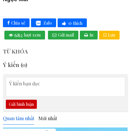
0
Zalo
Chia sẻ
thích
682
lượt xem
Gửi mail
In
Lưu
TỪ KHÓA
Ý kiến (
0
)
Gửi bình luận
Quan tâm nhất
Mới nhất