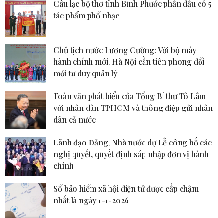
Câu lạc bộ thơ tỉnh Bình Phước phấn đấu có 5
tác phẩm phổ nhạc
Chủ tịch nước Lương Cường: Với bộ máy
hành chính mới, Hà Nội cần tiên phong đổi
mới tư duy quản lý
Toàn văn phát biểu của Tổng Bí thư Tô Lâm
với nhân dân TPHCM và thông điệp gửi nhân
dân cả nước
Lãnh đạo Đảng, Nhà nước dự Lễ công bố các
nghị quyết, quyết định sáp nhập đơn vị hành
chính
Sổ bảo hiểm xã hội điện tử được cấp chậm
nhất là ngày 1-1-2026