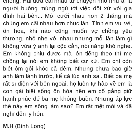
chồng. Hai đứa cãi nhau từ chuyện nhỏ như ai là
người buông mùng ngủ tới việc đối xử với gia
đình hai bên... Mới cưới nhau hơn 2 tháng mà
chúng em cãi nhau hơn chục lần. Tính em vui vẻ,
ôn hòa, khi nào cũng muốn vợ chồng yêu
thương, nhỏ nhẹ với nhau nhưng mỗi lần làm gì
không vừa ý anh lại cộc cằn, nói năng khó nghe.
Em không chịu được mà lớn tiếng theo thì mẹ
chồng lại nói em không biết cư xử. Em chỉ còn
biết ôm gối khóc cả đêm. Nhưng chưa bao giờ
anh làm lành trước, kể cả lúc anh sai. Biết ba mẹ
rất sĩ diện với bên ngoài, họ luôn tự hào về em là
con gái biết sống ôn hòa nên em cố gắng giữ
hạnh phúc để ba mẹ không buồn. Nhưng áp lực
thế này em sống làm sao? Em rất mệt mỏi và đã
nghĩ đến ly hôn.
M.H
(Bình Long)