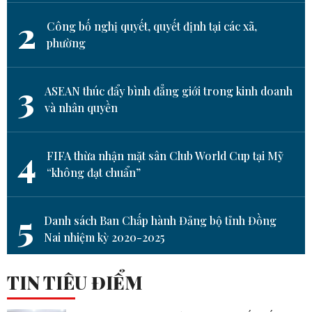
2
Công bố nghị quyết, quyết định tại các xã,
phường
3
ASEAN thúc đẩy bình đẳng giới trong kinh doanh
và nhân quyền
4
FIFA thừa nhận mặt sân Club World Cup tại Mỹ
“không đạt chuẩn”
5
Danh sách Ban Chấp hành Đảng bộ tỉnh Đồng
Nai nhiệm kỳ 2020-2025
TIN TIÊU ĐIỂM