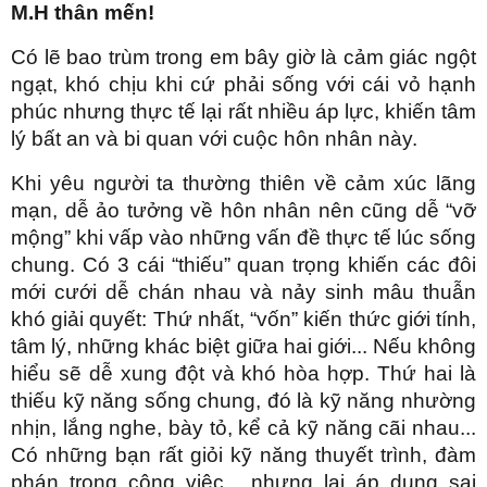
M.H thân mến!
Có lẽ bao trùm trong em bây giờ là cảm giác ngột
ngạt, khó chịu khi cứ phải sống với cái vỏ hạnh
phúc nhưng thực tế lại rất nhiều áp lực, khiến tâm
lý bất an và bi quan với cuộc hôn nhân này.
Khi yêu người ta thường thiên về cảm xúc lãng
mạn, dễ ảo tưởng về hôn nhân nên cũng dễ “vỡ
mộng” khi vấp vào những vấn đề thực tế lúc sống
chung. Có 3 cái “thiếu” quan trọng khiến các đôi
mới cưới dễ chán nhau và nảy sinh mâu thuẫn
khó giải quyết: Thứ nhất, “vốn” kiến thức giới tính,
tâm lý, những khác biệt giữa hai giới... Nếu không
hiểu sẽ dễ xung đột và khó hòa hợp. Thứ hai là
thiếu kỹ năng sống chung, đó là kỹ năng nhường
nhịn, lắng nghe, bày tỏ, kể cả kỹ năng cãi nhau...
Có những bạn rất giỏi kỹ năng thuyết trình, đàm
phán trong công việc... nhưng lại áp dụng sai