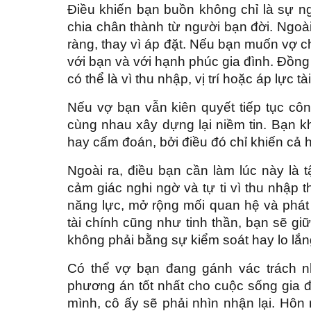
Điều khiến bạn buồn không chỉ là sự n
chia chân thành từ người bạn đời. Ngo
ràng, thay vì áp đặt. Nếu bạn muốn vợ ch
với bạn và với hạnh phúc gia đình. Đồng t
có thể là vì thu nhập, vị trí hoặc áp lực tà
Nếu vợ bạn vẫn kiên quyết tiếp tục công
cùng nhau xây dựng lại niềm tin. Bạn 
hay cấm đoán, bởi điều đó chỉ khiến cả 
Ngoài ra, điều bạn cần làm lúc này là t
cảm giác nghi ngờ và tự ti vì thu nhập 
năng lực, mở rộng mối quan hệ và phát t
tài chính cũng như tinh thần, bạn sẽ gi
không phải bằng sự kiểm soát hay lo lắn
Có thể vợ bạn đang gánh vác trách nh
phương án tốt nhất cho cuộc sống gia
mình, cô ấy sẽ phải nhìn nhận lại. Hôn 