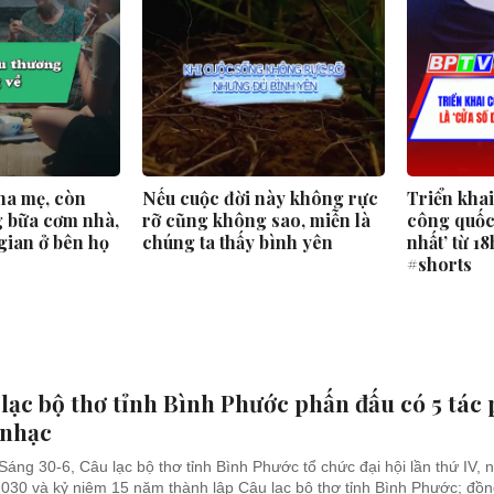
ha mẹ, còn
Nếu cuộc đời này không rực
Triển kha
 bữa cơm nhà,
rỡ cũng không sao, miễn là
công quốc 
gian ở bên họ
chúng ta thấy bình yên
nhất’ từ 1
#shorts
lạc bộ thơ tỉnh Bình Phước phấn đấu có 5 tác
 nhạc
Sáng 30-6, Câu lạc bộ thơ tỉnh Bình Phước tổ chức đại hội lần thứ IV, 
030 và kỷ niệm 15 năm thành lập Câu lạc bộ thơ tỉnh Bình Phước; đồng