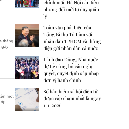
chính mới, Hà Nội cần tiên
phong đổi mới tư duy quản
lý
Toàn văn phát biểu của
Tổng Bí thư Tô Lâm với
nhân dân TPHCM và thông
a tháng
 ngày
điệp gửi nhân dân cả nước
Lãnh đạo Đảng, Nhà nước
dự Lễ công bố các nghị
quyết, quyết định sáp nhập
đơn vị hành chính
Sổ bảo hiểm xã hội điện tử
 cần một
được cấp chậm nhất là ngày
áp...
1-1-2026