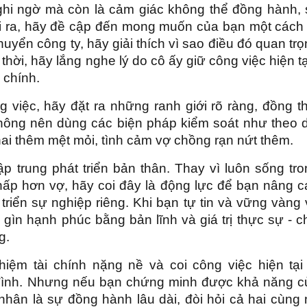
ghi ngờ mà còn là cảm giác không thể đồng hành, 
ài ra, hãy đề cập đến mong muốn của bạn một cách 
uyển công ty, hãy giải thích vì sao điều đó quan tr
hời, hãy lắng nghe lý do cô ấy giữ công việc hiện tạ
i chính.
 việc, hãy đặt ra những ranh giới rõ ràng, đồng t
không nên dùng các biện pháp kiểm soát như theo d
hai thêm mệt mỏi, tình cảm vợ chồng rạn nứt thêm.
ập trung phát triển bản thân. Thay vì luôn sống tr
thấp hơn vợ, hãy coi đây là động lực để bạn nâng 
riển sự nghiệp riêng. Khi bạn tự tin và vững vàng
ữ gìn hạnh phúc bằng bản lĩnh và giá trị thực sự - 
g.
iệm tài chính nặng nề và coi công việc hiện tại 
 đình. Nhưng nếu bạn chứng minh được khả năng c
nhân là sự đồng hành lâu dài, đòi hỏi cả hai cùng