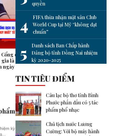
quyền
next
FIFA thừa nhận mặt sân Club
4
World Cup tại Mỹ “không đạt
chuẩn”
Danh sách Ban Chấp hành
5
Đảng bộ tỉnh Đồng Nai nhiệm
i Cổng dịch vụ
Hạnh phúc là khi ta nhận ra
Tạm d
kỳ 2020-2025
gia là ‘cửa số duy
mình có đủ #shorts
thuế đ
8h ngày 27-6
#shor
TIN TIÊU ĐIỂM
Câu lạc bộ thơ tỉnh Bình
Phước phấn đấu có 5 tác
phẩm phổ nhạc
 phẩm
Chủ tịch nước Lương
nhiệm kỳ
Cường: Với bộ máy hành
...