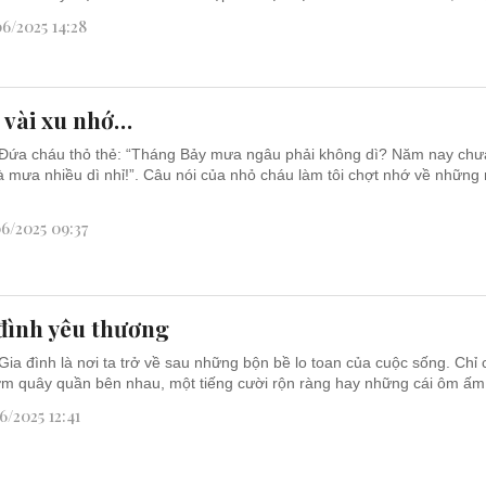
6/2025 14:28
 vài xu nhớ…
Đứa cháu thỏ thẻ: “Tháng Bảy mưa ngâu phải không dì? Năm nay chư
 mưa nhiều dì nhỉ!”. Câu nói của nhỏ cháu làm tôi chợt nhớ về những
6/2025 09:37
đình yêu thương
Gia đình là nơi ta trở về sau những bộn bề lo toan của cuộc sống. Chỉ
m quây quần bên nhau, một tiếng cười rộn ràng hay những cái ôm ấm 
6/2025 12:41