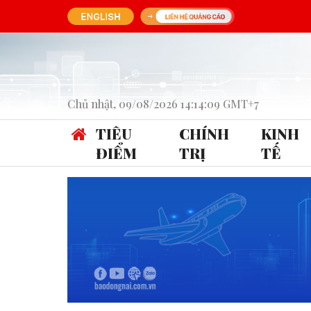
Chủ nhật, 09/08/2026 14:14:09 GMT+7
TIÊU
CHÍNH
KINH
ĐIỂM
TRỊ
TẾ