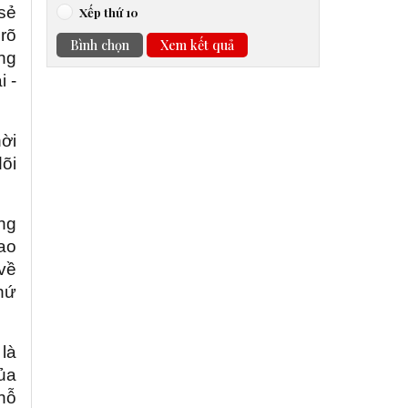
sẻ
Xếp thứ 10
rõ
Bình chọn
Xem kết quả
ọng
i -
hời
õi
ong
cao
 về
chứ
là
ủa
 nỗ