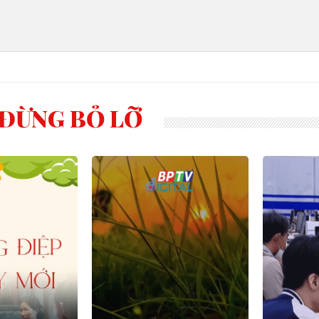
ĐỪNG BỎ LỠ