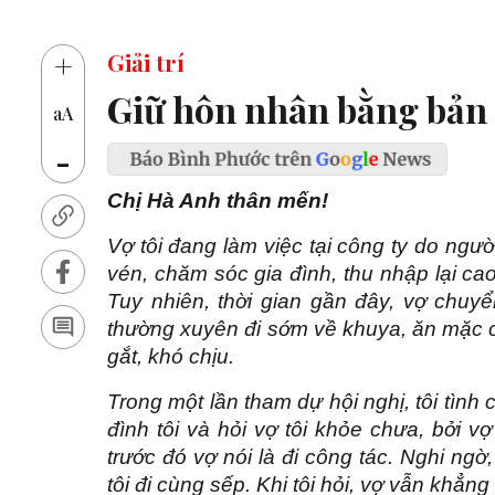
+
Giải trí
Giữ hôn nhân bằng bản 
aA
-
Chị Hà Anh thân mến!
Vợ tôi đang làm việc tại công ty do ngư
vén, chăm sóc gia đình, thu nhập lại cao
Tuy nhiên, thời gian gần đây, vợ chuyển
thường xuyên đi sớm về khuya, ăn mặc cũ
gắt, khó chịu.
Trong một lần tham dự hội nghị, tôi tìn
đình tôi và hỏi vợ tôi khỏe chưa, bởi v
trước đó vợ nói là đi công tác. Nghi ngờ
tôi đi cùng sếp. Khi tôi hỏi, vợ vẫn khẳn