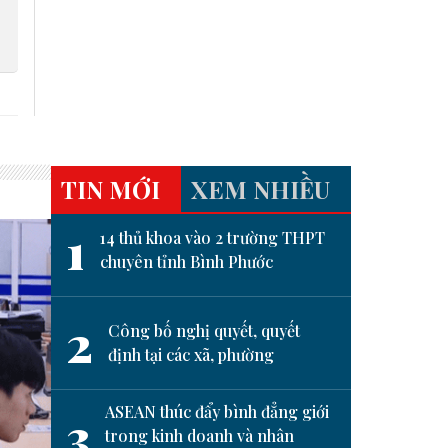
TIN MỚI
XEM NHIỀU
1
14 thủ khoa vào 2 trường THPT
chuyên tỉnh Bình Phước
2
Công bố nghị quyết, quyết
định tại các xã, phường
ASEAN thúc đẩy bình đẳng giới
3
trong kinh doanh và nhân