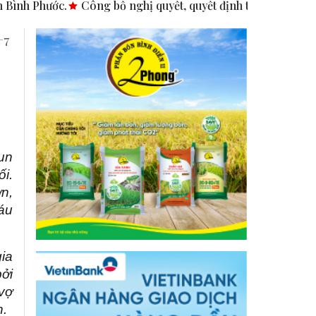
ng bố nghị quyết, quyết định tại các xã, phường.
ASEAN thúc
+7
vun
ối.
ơn,
cáu
gia
bởi
 vợ
n.