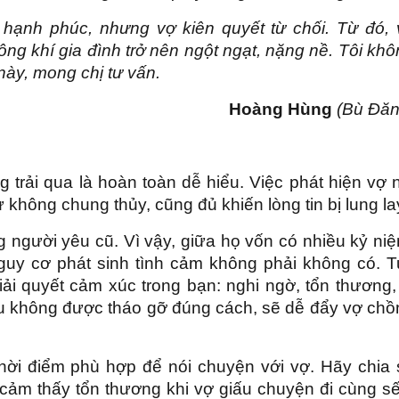
n hạnh phúc, nhưng vợ kiên quyết từ chối. Từ đó, 
ng khí gia đình trở nên ngột ngạt, nặng nề. Tôi kh
 này, mong chị tư vấn.
Hoàng Hùng
(Bù Đăn
trải qua là hoàn toàn dễ hiểu. Việc phát hiện vợ n
không chung thủy, cũng đủ khiến lòng tin bị lung la
 người yêu cũ. Vì vậy, giữa họ vốn có nhiều kỷ ni
nguy cơ phát sinh tình cảm không phải không có. T
giải quyết cảm xúc trong bạn: nghi ngờ, tổn thương,
ếu không được tháo gỡ đúng cách, sẽ dễ đẩy vợ chồ
thời điểm phù hợp để nói chuyện với vợ. Hãy chia 
ảm thấy tổn thương khi vợ giấu chuyện đi cùng sế