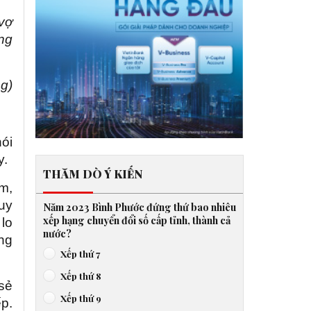
vợ
ông
g)
ói
y.
THĂM DÒ Ý KIẾN
ệm,
uy
Năm 2023 Bình Phước đứng thứ bao nhiêu
xếp hạng chuyển đổi số cấp tỉnh, thành cả
 lo
nước?
ng
Xếp thứ 7
Xếp thứ 8
sẻ
Xếp thứ 9
p.