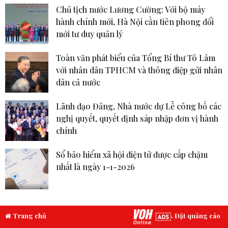
Chủ tịch nước Lương Cường: Với bộ máy
hành chính mới, Hà Nội cần tiên phong đổi
mới tư duy quản lý
Toàn văn phát biểu của Tổng Bí thư Tô Lâm
với nhân dân TPHCM và thông điệp gửi nhân
dân cả nước
Lãnh đạo Đảng, Nhà nước dự Lễ công bố các
nghị quyết, quyết định sáp nhập đơn vị hành
chính
Sổ bảo hiểm xã hội điện tử được cấp chậm
nhất là ngày 1-1-2026
Trang chủ
Đặt quảng cáo