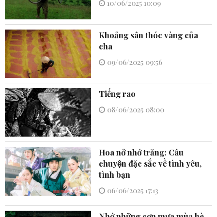
10/06/2025 10:09
Khoảng sân thóc vàng của
cha
09/06/2025 09:56
Tiếng rao
08/06/2025 08:00
Hoa nở nhớ trăng: Câu
chuyện đặc sắc về tình yêu,
tình bạn
06/06/2025 17:13
Nhớ những cơn mưa mùa hè