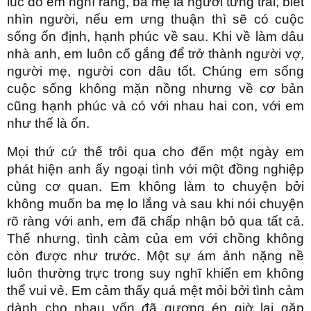
lúc đó em nghĩ rằng, ba mẹ là người từng trải, biết
nhìn người, nếu em ưng thuận thì sẽ có cuộc
sống ổn định, hạnh phúc về sau. Khi về làm dâu
nhà anh, em luôn cố gắng để trở thành người vợ,
người mẹ, người con dâu tốt. Chúng em sống
cuộc sống không mặn nồng nhưng về cơ bản
cũng hạnh phúc và có với nhau hai con, với em
như thế là ổn.
Mọi thứ cứ thế trôi qua cho đến một ngày em
phát hiện anh ấy ngoại tình với một đồng nghiệp
cùng cơ quan. Em không làm to chuyện bởi
không muốn ba mẹ lo lắng và sau khi nói chuyện
rõ ràng với anh, em đã chấp nhận bỏ qua tất cả.
Thế nhưng, tình cảm của em với chồng không
còn được như trước. Một sự ám ảnh nặng nề
luôn thường trực trong suy nghĩ khiến em không
thể vui vẻ. Em cảm thấy quá mệt mỏi bởi tình cảm
dành cho nhau vốn đã gượng ép giờ lại gặp