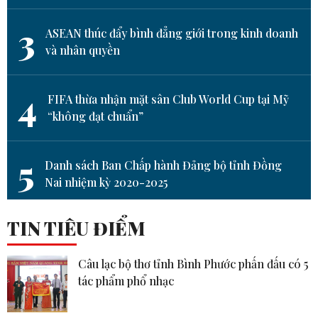
3
ASEAN thúc đẩy bình đẳng giới trong kinh doanh
và nhân quyền
4
FIFA thừa nhận mặt sân Club World Cup tại Mỹ
“không đạt chuẩn”
5
Danh sách Ban Chấp hành Đảng bộ tỉnh Đồng
Nai nhiệm kỳ 2020-2025
TIN TIÊU ĐIỂM
Câu lạc bộ thơ tỉnh Bình Phước phấn đấu có 5
tác phẩm phổ nhạc