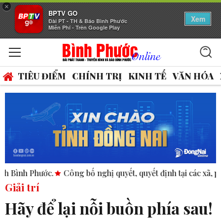
×
BPTV GO
Xem
Đài PT - TH & Báo Bình Phước
Miễn Phí - Trên Google Play
TIÊU ĐIỂM
CHÍNH TRỊ
KINH TẾ
VĂN HÓA
c.
Công bố nghị quyết, quyết định tại các xã, phường.
ASE
Giải trí
Hãy để lại nỗi buồn phía sau!