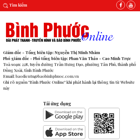
Tìm kiếm
Giám đốc - Tổng biên tập: Nguyễn Thị Minh Nhâm
Phó giám đốc - Phó tổng biên tập: Phan Văn Thảo - Cao Minh Trực
Toà soạn: 228, tuyến đường Trần Hưng Đạo, phường Tân Phú, thành phố
Đồng Xoài, tỉnh Bình Phước
Email:
baodientu@baobinhphuoc.com.vn
Ghi rõ nguồn "Bình Phước Online" khi phát hành lại thông tin từ Website
này
Tải ứng dụng