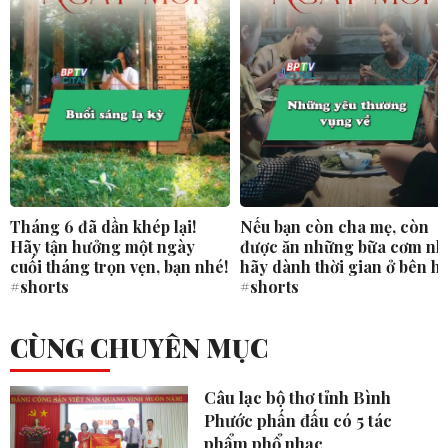
Tháng 6 đã dần khép lại!
Nếu bạn còn cha mẹ, còn
Hãy tận hưởng một ngày
được ăn những bữa cơm nh
cuối tháng trọn vẹn, bạn nhé!
hãy dành thời gian ở bên h
#shorts
#shorts
CÙNG CHUYÊN MỤC
Câu lạc bộ thơ tỉnh Bình
Phước phấn đấu có 5 tác
phẩm phổ nhạc