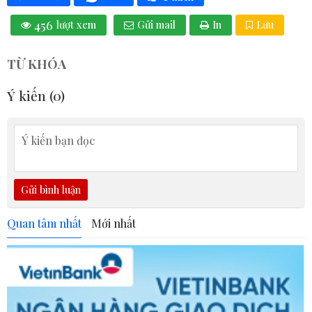
456
lượt xem
Gửi mail
In
Lưu
TỪ KHÓA
Ý kiến (
0
)
Gửi bình luận
Quan tâm nhất
Mới nhất