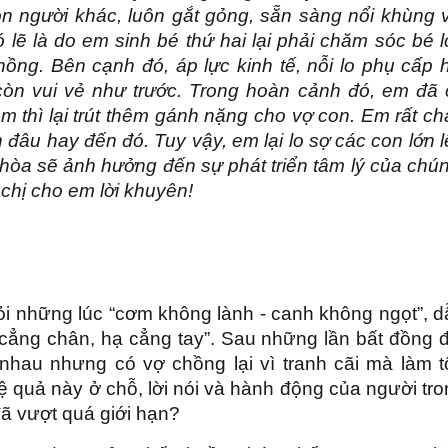
n người khác, luôn gắt gỏng, sẵn sàng nổi khùng v
lẽ là do em sinh bé thứ hai lại phải chăm sóc bé l
ồng. Bên cạnh đó, áp lực kinh tế, nỗi lo phụ cấp 
còn vui vẻ như trước. Trong hoàn cảnh đó, em đã 
ảm thì lại trút thêm gánh nặng cho vợ con. Em rất c
đâu hay đến đó. Tuy vậy, em lại lo sợ các con lớn 
hòa sẽ ảnh hưởng đến sự phát triển tâm lý của chú
 chị cho em lời khuyên!
i những lúc “cơm không lành - canh không ngọt”, d
 cẳng chân, hạ cẳng tay”. Sau những lần bất đồng 
nhau nhưng có vợ chồng lại vì tranh cãi mà làm t
 quả này ở chỗ, lời nói và hành động của người tr
ã vượt quá giới hạn?