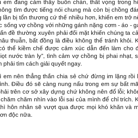
ểu em đang cảm thấy buồn chán, thất vọng trong h
không tìm được tiếng nói chung mà còn bị chồng đá
 lần bị tổn thương cứ thế nhiều hơn, khiến em trở 
c sống vợ chồng với những gánh nặng cơm - áo - g
. là vấn đề thường xuyên phải đối mặt khiến chúng ta 
âu thuẫn, bất đồng là điều không thể tránh khỏi. 
 có thể kiềm chế được cảm xúc dẫn đến làm cho đ
ọt nước tràn ly”, tình cảm vợ chồng bị phai nhạt, 
 phải tìm cách giải quyết ngay.
ì em nên thẳng thắn chia sẻ chứ đừng im lặng rồi 
ình. Điều đó sẽ càng nung nấu trong em sự bất mã
phải trên cơ sở xây dựng chứ không nên đổ lỗi; khô
 chăm chăm nhìn vào lỗi sai của mình để chỉ trích. 
thì hôn nhân sẽ vượt qua được mọi khó khăn và m
đơn độc nữa.