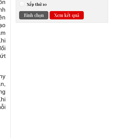
ôn
Xếp thứ 10
nh
Bình chọn
Xem kết quả
nên
ạo
cảm
Khi
ối
sứt
hy
n,
ng
Khi
ỗi