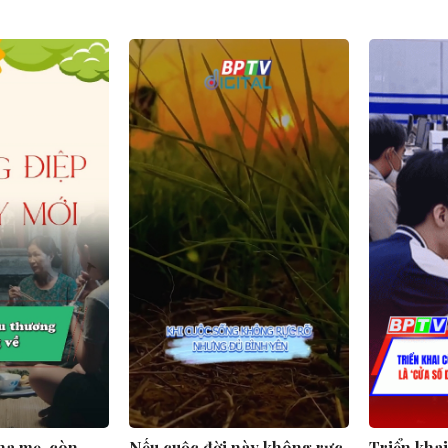
ha mẹ, còn
Nếu cuộc đời này không rực
Triển kha