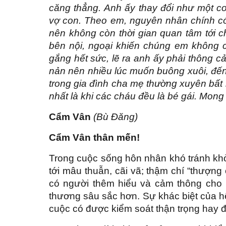
căng thẳng. Anh ấy thay đổi như một co
vợ con. Theo em, nguyên nhân chính có 
nên không còn thời gian quan tâm tới ch
bên nội, ngoại khiến chúng em không 
gắng hết sức, lẽ ra anh ấy phải thông c
nản nên nhiều lúc muốn buông xuôi, đến 
trong gia đình cha mẹ thường xuyên bất 
nhất là khi các cháu đều là bé gái. Mong
Cẩm Vân
(Bù Đăng)
Cẩm Vân thân mến!
Trong cuộc sống hôn nhân khó tránh khỏ
tới mâu thuẫn, cãi vã; thậm chí “thượng
có người thêm hiểu và cảm thông cho 
thương sâu sắc hơn. Sự khác biệt của hệ
cuộc có được kiểm soát thận trọng hay đ