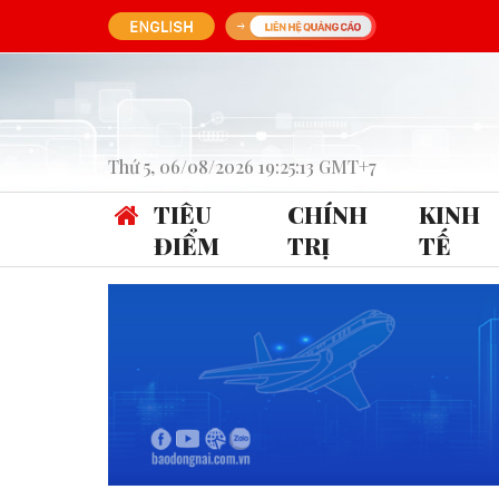
Thứ 5, 06/08/2026 19:25:13 GMT+7
TIÊU
CHÍNH
KINH
ĐIỂM
TRỊ
TẾ