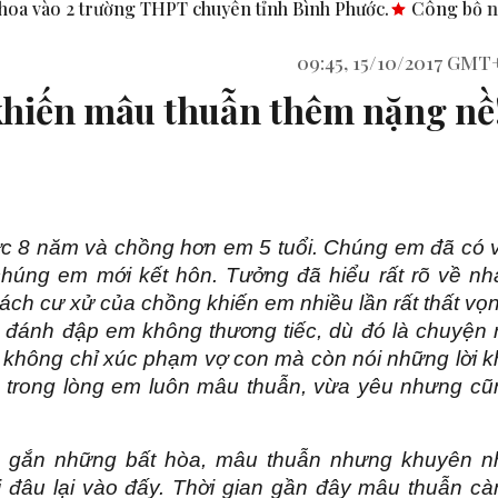
THPT chuyên tỉnh Bình Phước.
Công bố nghị quyết, quyết địn
09:45, 15/10/2017 GMT
 khiến mâu thuẫn thêm nặng nề
c 8 năm và chồng hơn em 5 tuổi. Chúng em đã có v
húng em mới kết hôn. Tưởng đã hiểu rất rõ về nh
ch cư xử của chồng khiến em nhiều lần rất thất vọ
ã đánh đập em không thương tiếc, dù đó là chuyện r
h không chỉ xúc phạm vợ con mà còn nói những lời k
hế trong lòng em luôn mâu thuẫn, vừa yêu nhưng cũ
 gắn những bất hòa, mâu thuẫn nhưng khuyên n
i đâu lại vào đấy. Thời gian gần đây mâu thuẫn cà