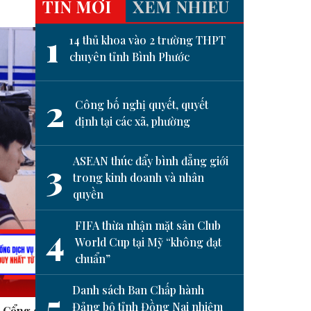
TIN MỚI
XEM NHIỀU
1
14 thủ khoa vào 2 trường THPT
chuyên tỉnh Bình Phước
2
Công bố nghị quyết, quyết
định tại các xã, phường
ASEAN thúc đẩy bình đẳng giới
3
trong kinh doanh và nhân
quyền
next
FIFA thừa nhận mặt sân Club
4
World Cup tại Mỹ “không đạt
chuẩn”
Danh sách Ban Chấp hành
5
Đảng bộ tỉnh Đồng Nai nhiệm
i Cổng dịch vụ
Hạnh phúc là khi ta nhận ra
Tạm d