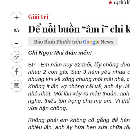
14 thủ khoa vào 2 trường 
+
Giải trí
Để nỗi buồn “âm ỉ” chỉ
aA
-
Chị Ngọc Mai thân mến!
BP -
Em năm nay 32 tuổi, lấy chồng đượ
nhau 2 con gái. Sau 3 năm yêu nhau c
nhưng khi về sống chung một mái nhà, cá
Không ít lần vợ chồng cãi vã, anh ấy đ
nhỏ nhặt. Mỗi lần xảy ra mâu thuẫn, an
nghe, thiếu tôn trọng cha mẹ em. Vì t
vừa hận chồng.
Không phải em không cố gắng để hàn
nhiều lần, anh ấy hứa hẹn sửa chữa rồ