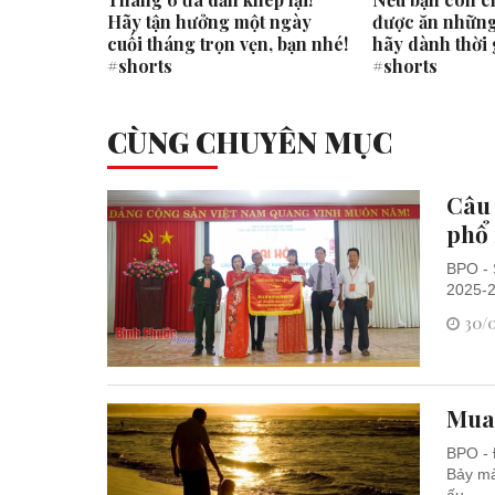
học sinh
Hãy tận hưởng một ngày
được ăn những
 quốc
cuối tháng trọn vẹn, bạn nhé!
hãy dành thời 
#shorts
#shorts
CÙNG CHUYÊN MỤC
Câu 
phổ
BPO - 
2025-2
30/0
Mua
BPO - 
Bảy mà
ấu...