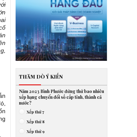
ới
ớn
hai
cố
hán
lên
ng,
THĂM DÒ Ý KIẾN
Năm 2023 Bình Phước đứng thứ bao nhiêu
ẫn
xếp hạng chuyển đổi số cấp tỉnh, thành cả
nước?
đó,
ổn
Xếp thứ 7
ong
Xếp thứ 8
Xếp thứ 9