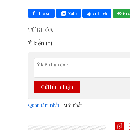
0
60
Zalo
Chia sẻ
thích
TỪ KHÓA
Ý kiến (
0
)
Gửi bình luận
Quan tâm nhất
Mới nhất