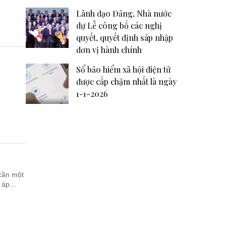
Lãnh đạo Đảng, Nhà nước
dự Lễ công bố các nghị
quyết, quyết định sáp nhập
đơn vị hành chính
Sổ bảo hiểm xã hội điện tử
được cấp chậm nhất là ngày
1-1-2026
 cần một
áp...