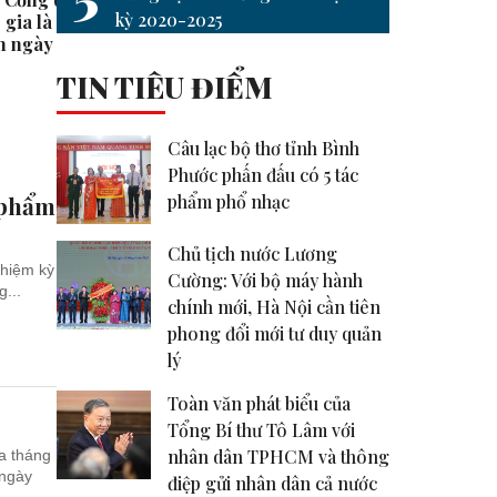
kỳ 2020-2025
gia là ‘cửa số duy
mình có đủ #shorts
thuế đ
8h ngày 27-6
#shor
TIN TIÊU ĐIỂM
Câu lạc bộ thơ tỉnh Bình
Phước phấn đấu có 5 tác
phẩm phổ nhạc
 phẩm
Chủ tịch nước Lương
nhiệm kỳ
Cường: Với bộ máy hành
...
chính mới, Hà Nội cần tiên
phong đổi mới tư duy quản
lý
Toàn văn phát biểu của
Tổng Bí thư Tô Lâm với
nhân dân TPHCM và thông
a tháng
 ngày
điệp gửi nhân dân cả nước