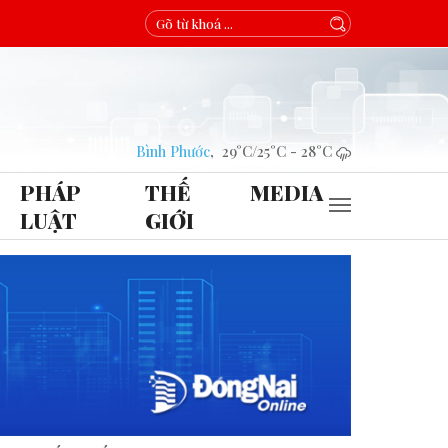
Bình Phước
,
29°C
/
25°C
-
28°C
PHÁP
THẾ
MEDIA
LUẬT
GIỚI