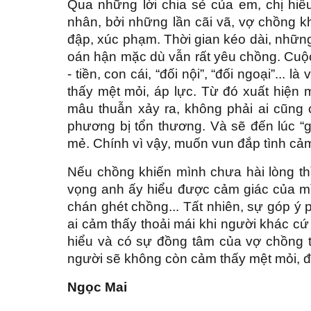
Qua những lời chia sẻ của em, chị hi
nhân, bởi những lần cãi vã, vợ chồng 
đập, xúc phạm. Thời gian kéo dài, những
oán hận mặc dù vẫn rất yêu chồng. Cuộ
- tiền, con cái, “đối nội”, “đối ngoại”..
thấy mệt mỏi, áp lực. Từ đó xuất hiện m
mâu thuẫn xảy ra, không phải ai cũng
phương bị tổn thương. Và sẽ đến lúc “gi
mẻ. Chính vì vậy, muốn vun đắp tình cảm
Nếu chồng khiến mình chưa hài lòng th
vọng anh ấy hiểu được cảm giác của m
chán ghét chồng...
Tất nhiên, sự góp ý 
ai cảm thấy thoải mái khi người khác cứ
hiểu và có sự đồng tâm của vợ chồng 
người sẽ không còn cảm thấy mệt mỏi, 
Ngọc Mai