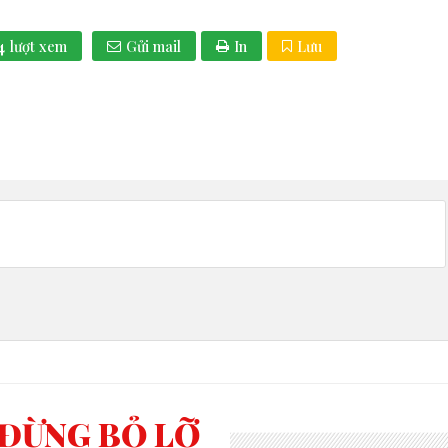
4
lượt xem
Gửi mail
In
Lưu
ĐỪNG BỎ LỠ