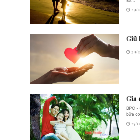
29/0
Giữ 
29/0
Gia 
BPO - 
bữa cơ
27/0