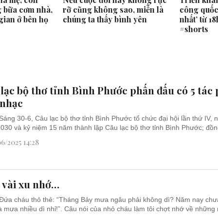
 bữa cơm nhà,
rỡ cũng không sao, miễn là
công quốc 
gian ở bên họ
chúng ta thấy bình yên
nhất’ từ 1
#shorts
lạc bộ thơ tỉnh Bình Phước phấn đấu có 5 tác
 nhạc
Sáng 30-6, Câu lạc bộ thơ tỉnh Bình Phước tổ chức đại hội lần thứ IV, 
030 và kỷ niệm 15 năm thành lập Câu lạc bộ thơ tỉnh Bình Phước; đồng
6/2025 14:28
 vài xu nhớ…
Đứa cháu thỏ thẻ: “Tháng Bảy mưa ngâu phải không dì? Năm nay chư
 mưa nhiều dì nhỉ!”. Câu nói của nhỏ cháu làm tôi chợt nhớ về những