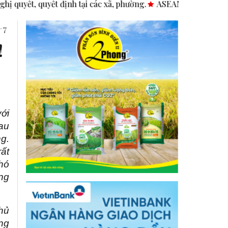
h tại các xã, phường.
ASEAN thúc đẩy bình đẳng giới trong 
+7
!
ới
au
ng.
ất
hó
ng
hủ
ng