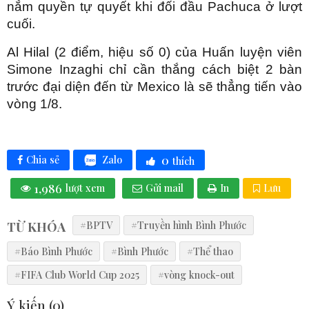
nắm quyền tự quyết khi đối đầu Pachuca ở lượt
cuối.
Al Hilal (2 điểm, hiệu số 0) của Huấn luyện viên
Simone Inzaghi chỉ cần thắng cách biệt 2 bàn
trước đại diện đến từ Mexico là sẽ thẳng tiến vào
vòng 1/8.
0
Zalo
Chia sẻ
thích
1,986
lượt xem
Gửi mail
In
Lưu
TỪ KHÓA
#BPTV
#Truyền hình Bình Phước
#Báo Bình Phước
#Bình Phước
#Thể thao
#FIFA Club World Cup 2025
#vòng knock-out
Ý kiến (
0
)