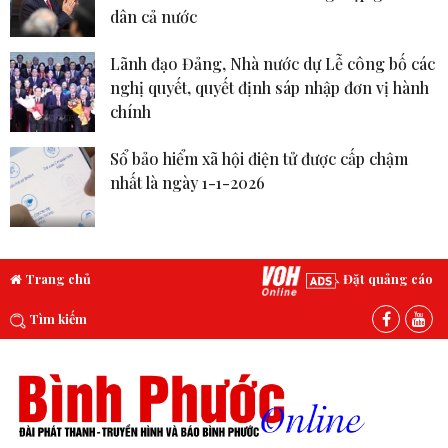
dân cả nước
Lãnh đạo Đảng, Nhà nước dự Lễ công bố các
nghị quyết, quyết định sáp nhập đơn vị hành
chính
Sổ bảo hiểm xã hội điện tử được cấp chậm
nhất là ngày 1-1-2026
Trang chủ
Đặt quảng cáo
Tìm kiếm