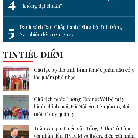
4
“không đạt chuẩn”
5
Danh sách Ban Chấp hành Đảng bộ tỉnh Đồng
Nai nhiệm kỳ 2020-2025
TIN TIÊU ĐIỂM
Câu lạc bộ thơ tỉnh Bình Phước phấn đấu có 5
tác phẩm phổ nhạc
Chủ tịch nước Lương Cường: Với bộ máy
hành chính mới, Hà Nội cần tiên phong đổi
mới tư duy quản lý
Toàn văn phát biểu của Tổng Bí thư Tô Lâm
với nhân dân TPHCM và thông điệp gửi nhân