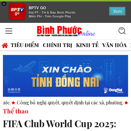
×
BPTV GO
Xem
Đài PT - TH & Báo Bình Phước
Miễn Phí - Trên Google Play
TIÊU ĐIỂM
CHÍNH TRỊ
KINH TẾ
VĂN HÓA
quyết, quyết định tại các xã, phường.
ASEAN thúc đẩy bình 
Thể thao
FIFA Club World Cup 2025: