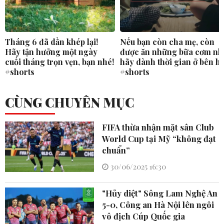
Tháng 6 đã dần khép lại!
Nếu bạn còn cha mẹ, còn
Hãy tận hưởng một ngày
được ăn những bữa cơm nh
cuối tháng trọn vẹn, bạn nhé!
hãy dành thời gian ở bên h
#shorts
#shorts
CÙNG CHUYÊN MỤC
FIFA thừa nhận mặt sân Club
World Cup tại Mỹ “không đạt
chuẩn”
30/06/2025 16:30
"Hủy diệt" Sông Lam Nghệ An
5-0, Công an Hà Nội lên ngôi
vô địch Cúp Quốc gia