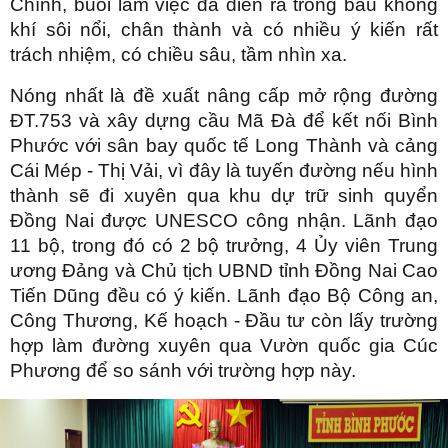
Chính, buổi làm việc đã diễn ra trong bầu không
khí sôi nổi, chân thành và có nhiều ý kiến rất
trách nhiệm, có chiều sâu, tầm nhìn xa.
Nóng nhất là đề xuất nâng cấp mở rộng đường
ĐT.753 và xây dựng cầu Mã Đà để kết nối Bình
Phước với sân bay quốc tế Long Thành và cảng
Cái Mép - Thị Vải, vì đây là tuyến đường nếu hình
thành sẽ đi xuyên qua khu dự trữ sinh quyển
Đồng Nai được UNESCO công nhận. Lãnh đạo
11 bộ, trong đó có 2 bộ trưởng, 4 Ủy viên Trung
ương Đảng và Chủ tịch UBND tỉnh Đồng Nai Cao
Tiến Dũng đều có ý kiến. Lãnh đạo Bộ Công an,
Công Thương, Kế hoạch - Đầu tư còn lấy trường
hợp làm đường xuyên qua Vườn quốc gia Cúc
Phương để so sánh với trường hợp này.