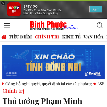
×
BPTV GO
Xem
Đài PT - TH & Báo Bình Phước
Miễn Phí - Trên Google Play
TIÊU ĐIỂM
CHÍNH TRỊ
KINH TẾ
VĂN HÓA
t định tại các xã, phường.
ASEAN thúc đẩy bình đẳng giới t
Chính trị
Thủ tướng Phạm Minh