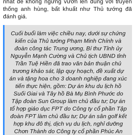
nhất để không ngừng vươn lên đúng với truyền
thống anh hùng, bất khuất như Thủ tướng đã
đánh giá.
Cuối buổi làm việc chiều nay, dưới sự chứng
kiến của Thủ tướng Phạm Minh Chính và
đoàn công tác Trung ương, Bí thư Tỉnh ủy
Nguyễn Mạnh Cường và Chủ tịch UBND tỉnh
Trần Tuệ Hiền đã trao văn bản thuận chủ
trương khảo sát, lập quy hoạch, đề xuất dự
án và tặng hoa cho 3 doanh nghiệp đang xúc
tiến thực hiện, gồm: Dự án khu du lịch hồ
Suối Giai và Tây hồ Bà Mụ Bình Phước do
Tập đoàn Sun Group làm chủ đầu tư; Dự án
tổ hợp giáo dục FPT do Công ty cổ phần Tập
đoàn FPT làm chủ đầu tư; Dự án sân golf kết
hợp khu đô thị, dịch vụ du lịch, nghỉ dưỡng
Chơn Thành do Công ty cổ phần Phúc An