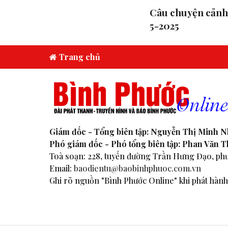
Câu chuyện cảnh 
5-2025
Trang chủ
Giám đốc - Tổng biên tập: Nguyễn Thị Minh 
Phó giám đốc - Phó tổng biên tập: Phan Văn 
Toà soạn: 228, tuyến đường Trần Hưng Đạo, phư
Email:
baodientu@baobinhphuoc.com.vn
Ghi rõ nguồn "Bình Phước Online" khi phát hành 