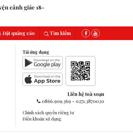
ện cảnh giác 18-
Đặt quảng cáo
Tìm kiếm
Tải ứng dụng
Liên hệ toà soạn
0866.909.369
-
0271.3870020
Chính sách quyền riêng tư
Điều khoản sử dụng