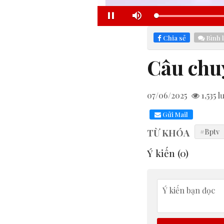
Pause
Mute
Chia sẻ
Bình 
Câu chu
07/06/2025
1,535
l
Gửi Mail
TỪ KHÓA
#Bptv
Ý kiến (
0
)