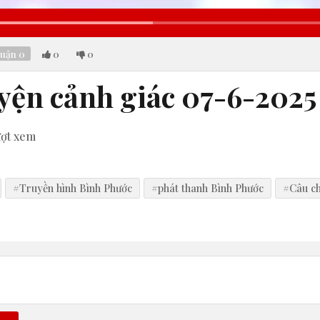
Loaded
:
48.81%
luận
0
0
0
yện cảnh giác 07-6-2025
ượt xem
#Truyền hình Bình Phước
#phát thanh Bình Phước
#Câu ch