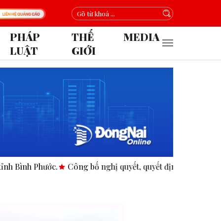
PHÁP
THẾ
MEDIA
LUẬT
GIỚI
 Phước.
Công bố nghị quyết, quyết định tại các xã, phường.