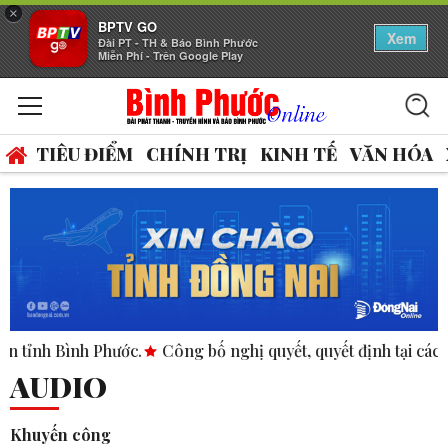
×
BPTV GO
Xem
Đài PT - TH & Báo Bình Phước
Miễn Phí - Trên Google Play
TIÊU ĐIỂM
CHÍNH TRỊ
KINH TẾ
VĂN HÓA
nh Phước.
Công bố nghị quyết, quyết định tại các xã, phường
AUDIO
Khuyến công