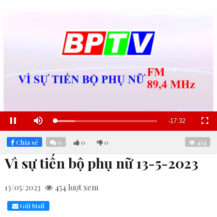
Remaining
-
17:31
Loaded
:
Pause
Mute
Fullscre
19.63%
Time
Chia sẻ
0
0
0
454
Vì sự tiến bộ phụ nữ 13-5-2023
13/05/2023
454
lượt xem
Gửi Mail