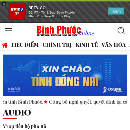
×
BPTV GO
Xem
Đài PT - TH & Báo Bình Phước
Miễn Phí - Trên Google Play
TIÊU ĐIỂM
CHÍNH TRỊ
KINH TẾ
VĂN HÓA
ình Phước.
Công bố nghị quyết, quyết định tại các xã, phườn
AUDIO
Vì sự tiến bộ phụ nữ