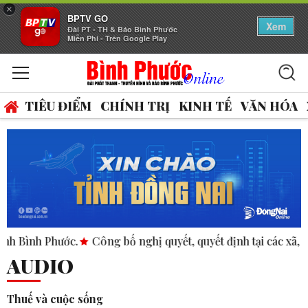
×
BPTV GO
Xem
Đài PT - TH & Báo Bình Phước
Miễn Phí - Trên Google Play
TIÊU ĐIỂM
CHÍNH TRỊ
KINH TẾ
VĂN HÓA
hước.
Công bố nghị quyết, quyết định tại các xã, phường.
AUDIO
Thuế và cuộc sống