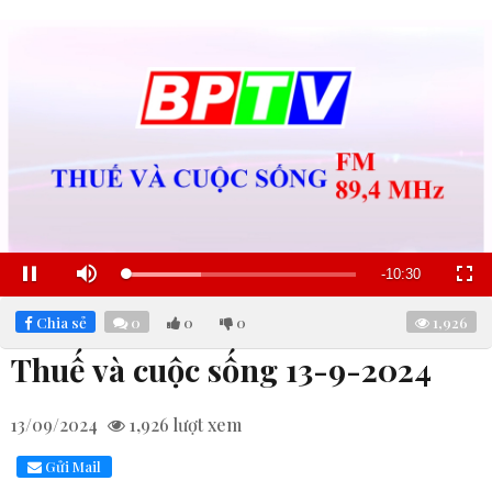
Remaining
-
10:29
Loaded
:
Pause
Mute
Fullscre
32.75%
Time
Chia sẻ
0
0
0
1,926
Thuế và cuộc sống 13-9-2024
13/09/2024
1,926
lượt xem
Gửi Mail