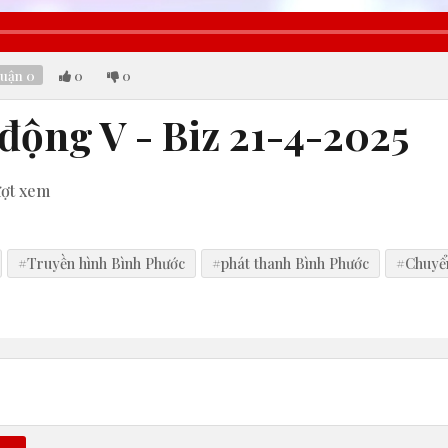
luận
0
0
0
động V - Biz 21-4-2025
ượt xem
#Truyền hình Bình Phước
#phát thanh Bình Phước
#Chuyển