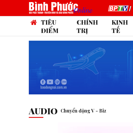
TIÊU
CHÍNH
KINH
ĐIỂM
TRỊ
TẾ
AUDIO
Chuyển động V - Biz