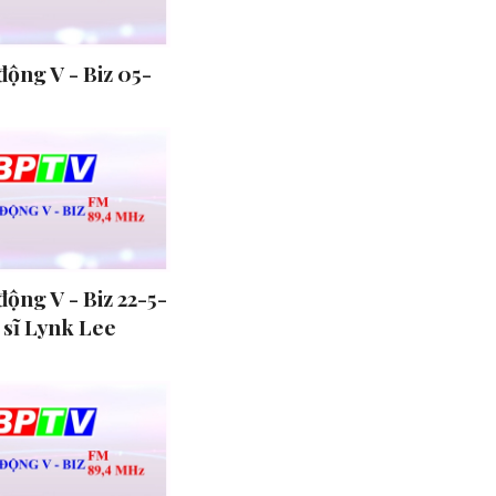
ộng V - Biz 05-
ộng V - Biz 22-5-
a sĩ Lynk Lee