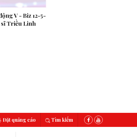
ộng V - Biz 12-5-
 sĩ Triều Linh
Đặt quảng cáo
Tìm kiếm