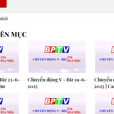
n
nhất
YÊN MỤC
Biz 23-6-
Chuyển động V - Biz 19-6-
Chuyển đ
Thu
2025
2025 | Ca