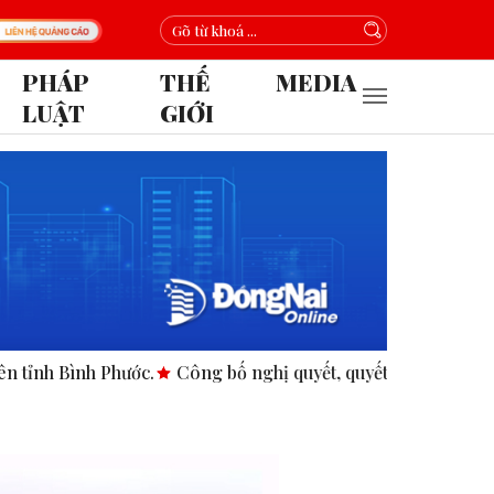
PHÁP
THẾ
MEDIA
LUẬT
GIỚI
nh Phước.
Công bố nghị quyết, quyết định tại các xã, phường