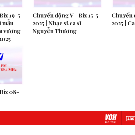
Biz 19-5-
Chuyển động V - Biz 15-5-
Chuyển đ
ời mẫu
2025 | Nhạc sĩ,ca sĩ
2025 | Ca
m vương
Nguyễn Thương
 2025
Biz 08-