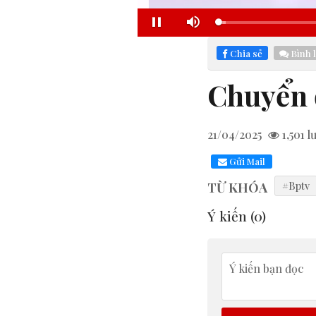
Loaded
:
Pause
Mute
5.78%
Chia sẻ
Bình 
Chuyển 
21/04/2025
1,501
l
Gửi Mail
TỪ KHÓA
#Bptv
Ý kiến (
0
)