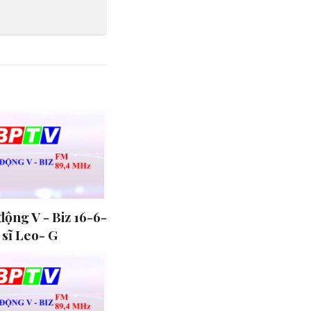
ộng V - Biz 16-6-
 sĩ Leo- G