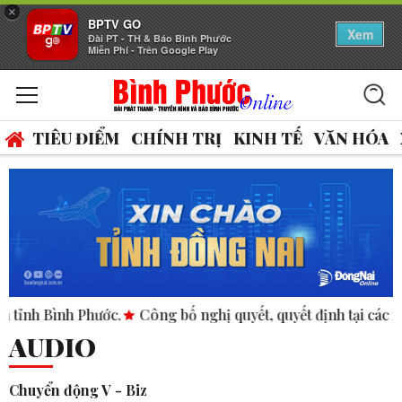
×
BPTV GO
Xem
Đài PT - TH & Báo Bình Phước
Miễn Phí - Trên Google Play
TIÊU ĐIỂM
CHÍNH TRỊ
KINH TẾ
VĂN HÓA
 Phước.
Công bố nghị quyết, quyết định tại các xã, phường.
AUDIO
Chuyển động V - Biz