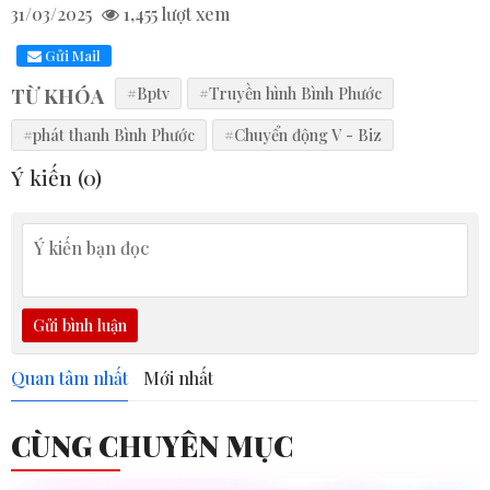
31/03/2025
1,455
lượt xem
Gửi Mail
TỪ KHÓA
#Bptv
#Truyền hình Bình Phước
#phát thanh Bình Phước
#Chuyển động V - Biz
Ý kiến (
0
)
Gửi bình luận
Quan tâm nhất
Mới nhất
CÙNG CHUYÊN MỤC