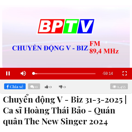
Remaining
-
59:13
Loaded
:
Pause
Mute
Fullscre
5.82%
Time
Chia sẻ
0
0
0
1,455
Chuyển động V - Biz 31-3-2025 |
Ca sĩ Hoàng Thái Bảo - Quán
quân The New Singer 2024