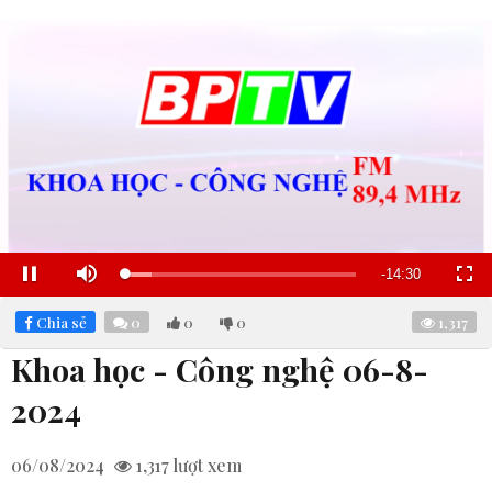
Remaining
-
14:29
Loaded
:
Pause
Mute
Fullscre
23.97%
Time
Chia sẻ
0
0
0
1,317
Khoa học - Công nghệ 06-8-
2024
06/08/2024
1,317
lượt xem