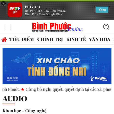
×
BPTV GO
Xem
Đài PT - TH & Báo Bình Phước
Miễn Phí - Trên Google Play
TIÊU ĐIỂM
CHÍNH TRỊ
KINH TẾ
VĂN HÓA
.
Công bố nghị quyết, quyết định tại các xã, phường.
ASEAN
AUDIO
Khoa học - Công nghệ