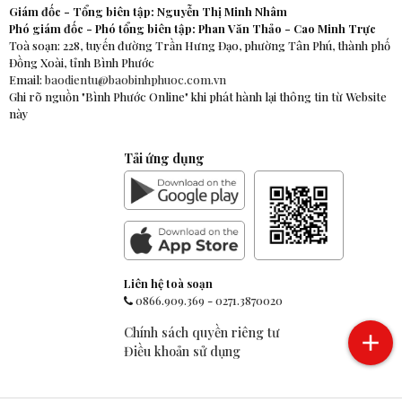
Giám đốc - Tổng biên tập: Nguyễn Thị Minh Nhâm
Phó giám đốc - Phó tổng biên tập: Phan Văn Thảo - Cao Minh Trực
Toà soạn: 228, tuyến đường Trần Hưng Đạo, phường Tân Phú, thành phố
Đồng Xoài, tỉnh Bình Phước
Email:
baodientu@baobinhphuoc.com.vn
Ghi rõ nguồn "Bình Phước Online" khi phát hành lại thông tin từ Website
này
Tải ứng dụng
Liên hệ toà soạn
0866.909.369
-
0271.3870020
Chính sách quyền riêng tư
Điều khoản sử dụng