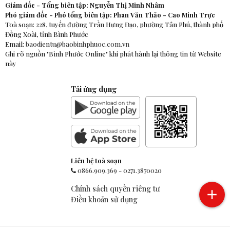
Giám đốc - Tổng biên tập: Nguyễn Thị Minh Nhâm
Phó giám đốc - Phó tổng biên tập: Phan Văn Thảo - Cao Minh Trực
Toà soạn: 228, tuyến đường Trần Hưng Đạo, phường Tân Phú, thành phố
Đồng Xoài, tỉnh Bình Phước
Email:
baodientu@baobinhphuoc.com.vn
Ghi rõ nguồn "Bình Phước Online" khi phát hành lại thông tin từ Website
này
Tải ứng dụng
Liên hệ toà soạn
0866.909.369
-
0271.3870020
Chính sách quyền riêng tư
Điều khoản sử dụng