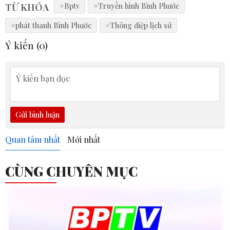
TỪ KHÓA
#Bptv
#Truyền hình Bình Phước
#phát thanh Bình Phước
#Thông điệp lịch sử
Ý kiến (
0
)
Gửi bình luận
Quan tâm nhất
Mới nhất
CÙNG CHUYÊN MỤC