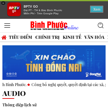
×
BPTV GO
Xem
Đài PT - TH & Báo Bình Phước
Miễn Phí - Trên Google Play
TIÊU ĐIỂM
CHÍNH TRỊ
KINH TẾ
VĂN HÓA
hước.
Công bố nghị quyết, quyết định tại các xã, phường.
A
AUDIO
Thông điệp lịch sử