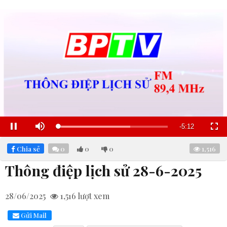
Remaining
-
5:11
Loaded
:
Pause
Mute
Fullscre
65.86%
Time
Chia sẻ
0
0
0
1,516
Thông điệp lịch sử 28-6-2025
28/06/2025
1,516
lượt xem
Gửi Mail