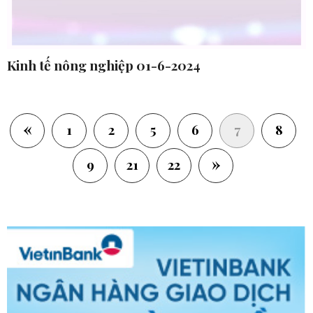
Kinh tế nông nghiệp 01-6-2024
«
(current)
1
2
5
6
7
8
»
9
21
22