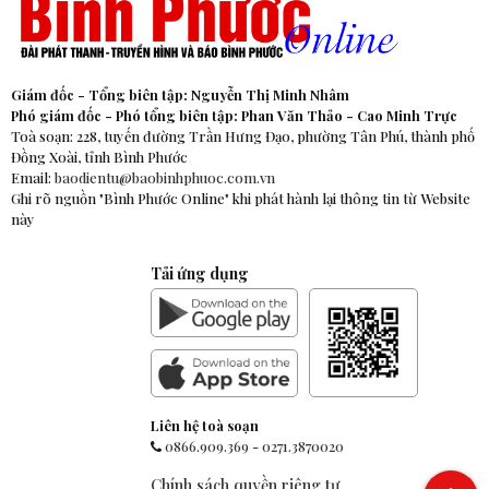
Giám đốc - Tổng biên tập: Nguyễn Thị Minh Nhâm
Phó giám đốc - Phó tổng biên tập: Phan Văn Thảo - Cao Minh Trực
Toà soạn: 228, tuyến đường Trần Hưng Đạo, phường Tân Phú, thành phố
Đồng Xoài, tỉnh Bình Phước
Email:
baodientu@baobinhphuoc.com.vn
Ghi rõ nguồn "Bình Phước Online" khi phát hành lại thông tin từ Website
này
Tải ứng dụng
Liên hệ toà soạn
0866.909.369
-
0271.3870020
Chính sách quyền riêng tư