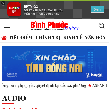
×
BPTV GO
Xem
Đài PT - TH & Báo Bình Phước
Miễn Phí - Trên Google Play
TIÊU ĐIỂM
CHÍNH TRỊ
KINH TẾ
VĂN HÓA
 quyết định tại các xã, phường.
ASEAN thúc đẩy bình đẳng g
AUDIO