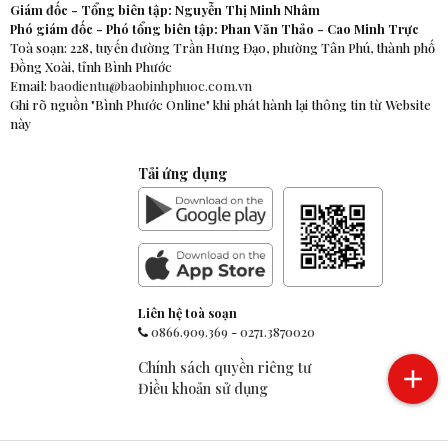
Giám đốc - Tổng biên tập: Nguyễn Thị Minh Nhâm
Phó giám đốc - Phó tổng biên tập: Phan Văn Thảo - Cao Minh Trực
Toà soạn: 228, tuyến đường Trần Hưng Đạo, phường Tân Phú, thành phố
Đồng Xoài, tỉnh Bình Phước
Email:
baodientu@baobinhphuoc.com.vn
Ghi rõ nguồn "Bình Phước Online" khi phát hành lại thông tin từ Website
này
Tải ứng dụng
Liên hệ toà soạn
0866.909.369
-
0271.3870020
Chính sách quyền riêng tư
Điều khoản sử dụng