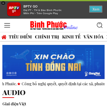
×
BPTV GO
Xem
Đài PT - TH & Báo Bình Phước
Miễn Phí - Trên Google Play
TIÊU ĐIỂM
CHÍNH TRỊ
KINH TẾ
VĂN HÓA
Công bố nghị quyết, quyết định tại các xã, phường.
ASEAN 
AUDIO
Giai điệu Việt