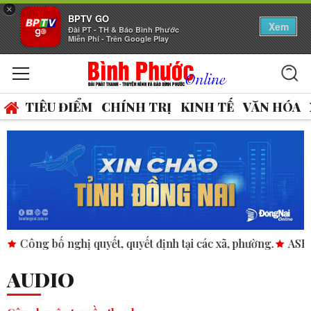
×
BPTV GO
Xem
Đài PT - TH & Báo Bình Phước
Miễn Phí - Trên Google Play
TIÊU ĐIỂM
CHÍNH TRỊ
KINH TẾ
VĂN HÓA
yết, quyết định tại các xã, phường.
ASEAN thúc đẩy bình đẳ
AUDIO