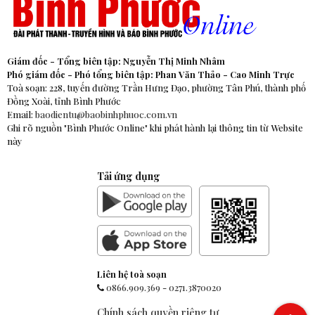
Giám đốc - Tổng biên tập: Nguyễn Thị Minh Nhâm
Phó giám đốc - Phó tổng biên tập: Phan Văn Thảo - Cao Minh Trực
Toà soạn: 228, tuyến đường Trần Hưng Đạo, phường Tân Phú, thành phố
Đồng Xoài, tỉnh Bình Phước
Email:
baodientu@baobinhphuoc.com.vn
Ghi rõ nguồn "Bình Phước Online" khi phát hành lại thông tin từ Website
này
Tải ứng dụng
Liên hệ toà soạn
0866.909.369
-
0271.3870020
Chính sách quyền riêng tư