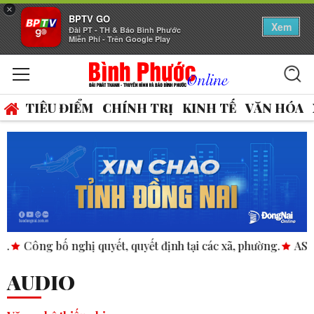
×
BPTV GO
Xem
Đài PT - TH & Báo Bình Phước
Miễn Phí - Trên Google Play
TIÊU ĐIỂM
CHÍNH TRỊ
KINH TẾ
VĂN HÓA
, quyết định tại các xã, phường.
ASEAN thúc đẩy bình đẳng 
AUDIO