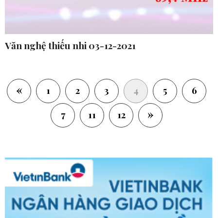
Văn nghệ thiếu nhi 03-12-2021
«
(current)
1
2
3
4
5
6
»
7
11
12