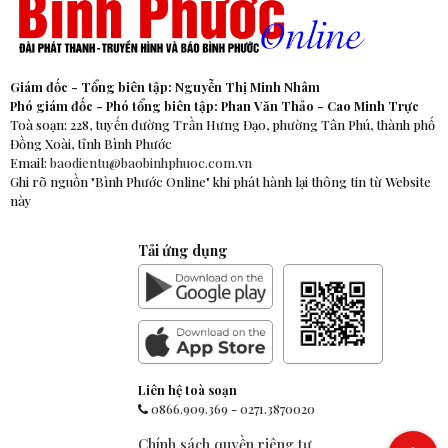
Giám đốc - Tổng biên tập: Nguyễn Thị Minh Nhâm
Phó giám đốc - Phó tổng biên tập: Phan Văn Thảo - Cao Minh Trực
Toà soạn: 228, tuyến đường Trần Hưng Đạo, phường Tân Phú, thành phố
Đồng Xoài, tỉnh Bình Phước
Email:
baodientu@baobinhphuoc.com.vn
Ghi rõ nguồn "Bình Phước Online" khi phát hành lại thông tin từ Website
này
Tải ứng dụng
Liên hệ toà soạn
0866.909.369
-
0271.3870020
Chính sách quyền riêng tư