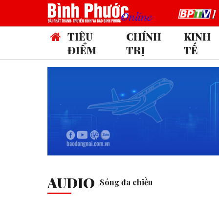
TIÊU
CHÍNH
KINH
ĐIỂM
TRỊ
TẾ
AUDIO
Sóng đa chiều