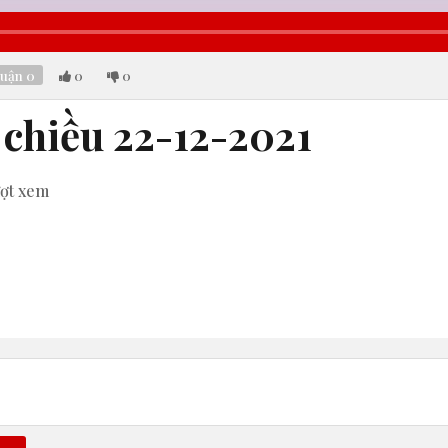
luận
0
0
0
 chiều 22-12-2021
ợt xem