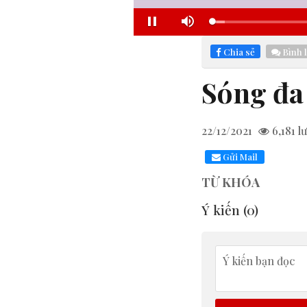
Loaded
:
Pause
Mute
5.71%
Chia sẻ
Bình 
Sóng đa
22/12/2021
6,181
lư
Gửi Mail
TỪ KHÓA
Ý kiến (
0
)