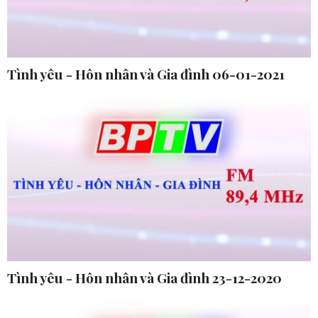
Tình yêu - Hôn nhân và Gia đình 06-01-2021
Tình yêu - Hôn nhân và Gia đình 23-12-2020