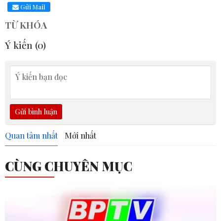
Gửi Mail
TỪ KHÓA
Ý kiến (
0
)
Gửi bình luận
Quan tâm nhất
Mới nhất
CÙNG CHUYÊN MỤC