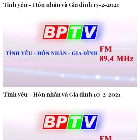
Tinh yêu - Hôn nhân và Gia đình 17-2-2021
Tình yêu - Hôn nhân và Gia đình 10-2-2021