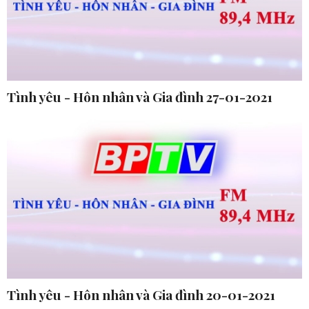
Tình yêu - Hôn nhân và Gia đình 27-01-2021
Tình yêu - Hôn nhân và Gia đình 20-01-2021