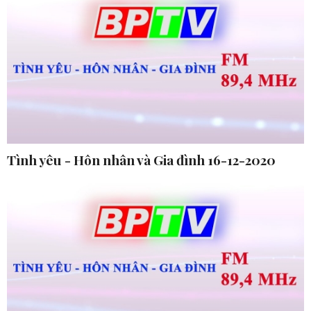
Tình yêu - Hôn nhân và Gia đình 16-12-2020