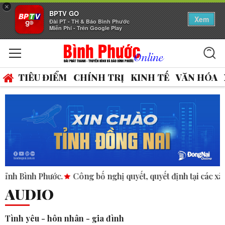
×
BPTV GO
Xem
Đài PT - TH & Báo Bình Phước
Miễn Phí - Trên Google Play
TIÊU ĐIỂM
CHÍNH TRỊ
KINH TẾ
VĂN HÓA
hước.
Công bố nghị quyết, quyết định tại các xã, phường.
AUDIO
Tình yêu - hôn nhân - gia đình