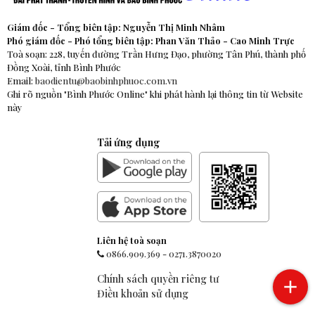
Giám đốc - Tổng biên tập: Nguyễn Thị Minh Nhâm
Phó giám đốc - Phó tổng biên tập: Phan Văn Thảo - Cao Minh Trực
Toà soạn: 228, tuyến đường Trần Hưng Đạo, phường Tân Phú, thành phố
Đồng Xoài, tỉnh Bình Phước
Email:
baodientu@baobinhphuoc.com.vn
Ghi rõ nguồn "Bình Phước Online" khi phát hành lại thông tin từ Website
này
Tải ứng dụng
Liên hệ toà soạn
0866.909.369
-
0271.3870020
Chính sách quyền riêng tư
Điều khoản sử dụng