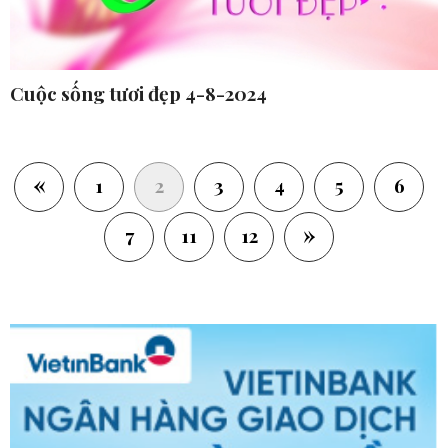
Cuộc sống tươi đẹp 4-8-2024
«
(current)
1
2
3
4
5
6
»
7
11
12