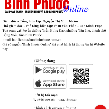
Giám đốc - Tổng biên tập: Nguyễn Thị Minh Nhâm
Phó giám đốc - Phó tổng biên tập: Phan Văn Thảo - Cao Minh Trực
Toà soạn: 228, tuyến đường Trần Hưng Đạo, phường Tân Phú, thành phố
Đồng Xoài, tỉnh Bình Phước
Email:
baodientu@baobinhphuoc.com.vn
Ghi rõ nguồn "Bình Phước Online" khi phát hành lại thông tin từ Website
này
Tải ứng dụng
Liên hệ toà soạn
0866.909.369
-
0271.3870020
Chính sách quyền riêng tư