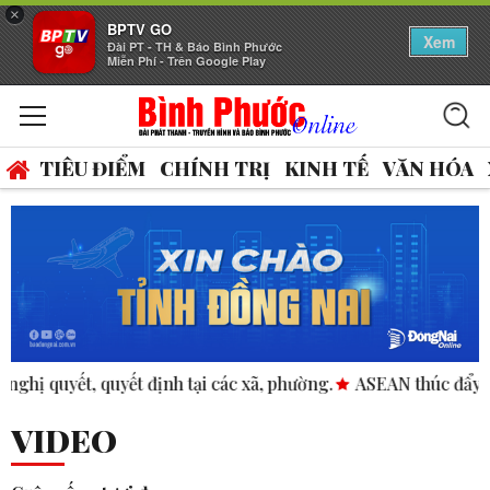
×
BPTV GO
Xem
Đài PT - TH & Báo Bình Phước
Miễn Phí - Trên Google Play
TIÊU ĐIỂM
CHÍNH TRỊ
KINH TẾ
VĂN HÓA
 các xã, phường.
ASEAN thúc đẩy bình đẳng giới trong kinh
VIDEO