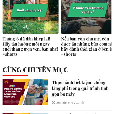
Tháng 6 đã dần khép lại!
Nếu bạn còn cha mẹ, còn
Hãy tận hưởng một ngày
được ăn những bữa cơm nh
cuối tháng trọn vẹn, bạn nhé!
hãy dành thời gian ở bên h
#shorts
#shorts
CÙNG CHUYÊN MỤC
Thực hành tiết kiệm, chống
lãng phí trong quá trình tinh
gọn bộ máy
26/06/2025 22:16