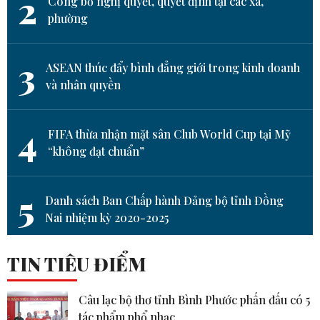
2
Công bố nghị quyết, quyết định tại các xã,
phường
3
ASEAN thúc đẩy bình đẳng giới trong kinh doanh
và nhân quyền
4
FIFA thừa nhận mặt sân Club World Cup tại Mỹ
“không đạt chuẩn”
5
Danh sách Ban Chấp hành Đảng bộ tỉnh Đồng
Nai nhiệm kỳ 2020-2025
TIN TIÊU ĐIỂM
Câu lạc bộ thơ tỉnh Bình Phước phấn đấu có 5
tác phẩm phổ nhạc