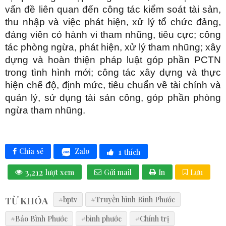
vấn đề liên quan đến công tác kiểm soát tài sản,
thu nhập và việc phát hiện, xử lý tổ chức đảng,
đảng viên có hành vi tham nhũng, tiêu cực; công
tác phòng ngừa, phát hiện, xử lý tham nhũng; xây
dựng và hoàn thiện pháp luật góp phần PCTN
trong tình hình mới; công tác xây dựng và thực
hiện chế độ, định mức, tiêu chuẩn về tài chính và
quản lý, sử dụng tài sản công, góp phần phòng
ngừa tham nhũng.
1
Zalo
Chia sẻ
thích
3,212
lượt xem
Gửi mail
In
Lưu
TỪ KHÓA
#bptv
#Truyền hình Bình Phước
#Báo Bình Phước
#bình phước
#Chính trị