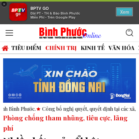
×
BPTV GO
Xem
Đài PT - TH & Báo Bình Phước
Miễn Phí - Trên Google Play
TIÊU ĐIỂM
CHÍNH TRỊ
KINH TẾ
VĂN HÓA
Công bố nghị quyết, quyết định tại các xã, phường.
ASEAN 
Phòng chống tham nhũng, tiêu cực, lãng
phí