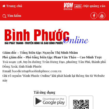
Trang chủ
Đặt quảng cáo
Tìm kiếm
Giám đốc - Tổng biên tập: Nguyễn Thị Minh Nhâm
Phó giám đốc - Phó tổng biên tập: Phan Văn Thảo - Cao Minh Trực
Toà soạn: 228, tuyến đường Trần Hưng Đạo, phường Tân Phú, thành phố
Đồng Xoài, tỉnh Bình Phước
Email:
baodientu@baobinhphuoc.com.vn
Ghi rõ nguồn "Bình Phước Online" khi phát hành lại thông tin từ Website
này
Tải ứng dụng