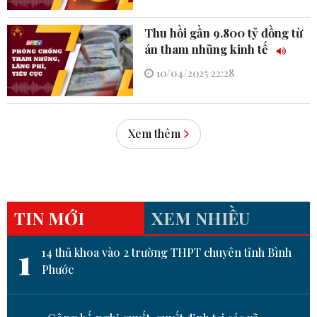
Thu hồi gần 9.800 tỷ đồng từ
án tham nhũng kinh tế
10/04/2025 22:28
Xem thêm
TIN MỚI
XEM NHIỀU
1
14 thủ khoa vào 2 trường THPT chuyên tỉnh Bình
Phước