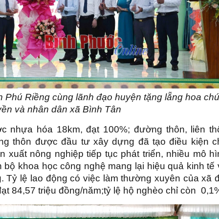
 Phú Riềng cùng lãnh đạo huyện tặng lẵng hoa ch
ền và nhân dân xã Bình Tân
ợc nhựa hóa 18km, đạt 100%; đường thôn, liên th
ông thôn được đầu tư xây dựng đã tạo điều kiện c
ản xuất nông nghiệp tiếp tục phát triển, nhiều mô h
ến bộ khoa học công nghệ mang lại hiệu quả kinh tế
 Tỷ lệ lao động có việc làm thường xuyên của xã đ
ạt 84,57 triệu đồng/năm;tỷ lệ hộ nghèo chỉ còn 0,1