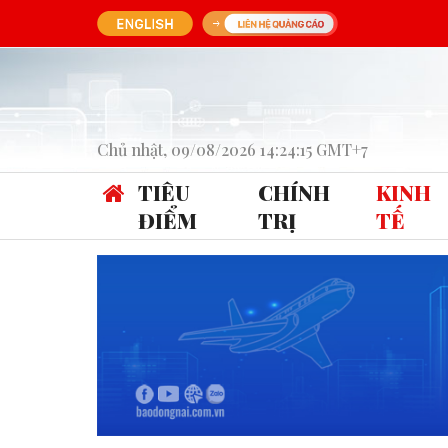
Chủ nhật, 09/08/2026 14:24:15 GMT+7
TIÊU
CHÍNH
KINH
ĐIỂM
TRỊ
TẾ