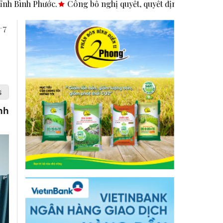
quyết, quyết định tại các xã, phường.
ASEAN thúc đẩy bình 
+7
nh