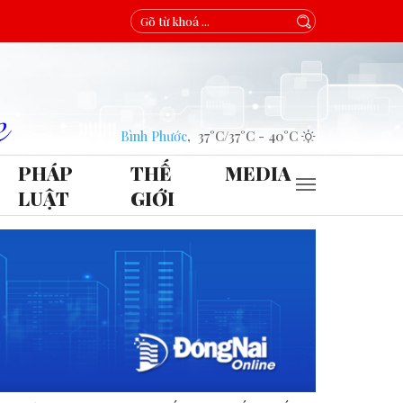
Bình Phước
,
37°C
/
37°C
-
40°C
PHÁP
THẾ
MEDIA
LUẬT
GIỚI