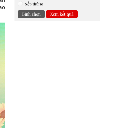
ân
Xếp thứ 10
ao
Bình chọn
Xem kết quả