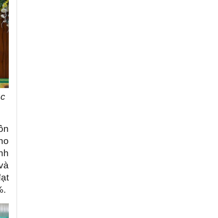
úc
ôn
ho
ình
 và
ạt
%.