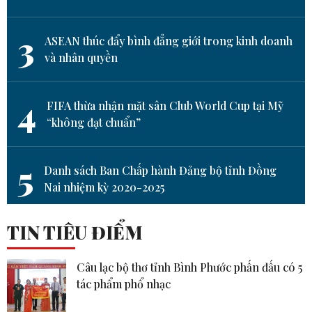
3
ASEAN thúc đẩy bình đẳng giới trong kinh doanh
và nhân quyền
4
FIFA thừa nhận mặt sân Club World Cup tại Mỹ
“không đạt chuẩn”
5
Danh sách Ban Chấp hành Đảng bộ tỉnh Đồng
Nai nhiệm kỳ 2020-2025
TIN TIÊU ĐIỂM
Câu lạc bộ thơ tỉnh Bình Phước phấn đấu có 5
tác phẩm phổ nhạc