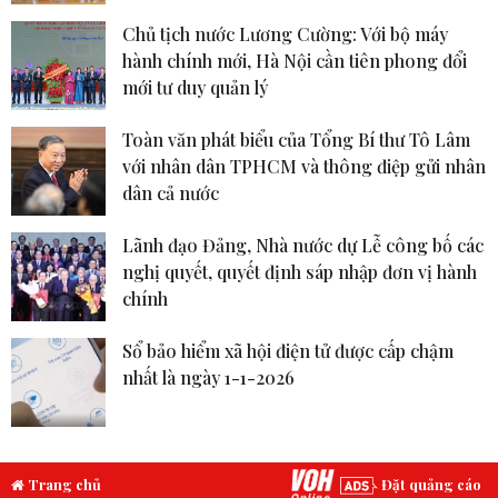
Chủ tịch nước Lương Cường: Với bộ máy
hành chính mới, Hà Nội cần tiên phong đổi
mới tư duy quản lý
Toàn văn phát biểu của Tổng Bí thư Tô Lâm
với nhân dân TPHCM và thông điệp gửi nhân
dân cả nước
Lãnh đạo Đảng, Nhà nước dự Lễ công bố các
nghị quyết, quyết định sáp nhập đơn vị hành
chính
Sổ bảo hiểm xã hội điện tử được cấp chậm
nhất là ngày 1-1-2026
Trang chủ
Đặt quảng cáo