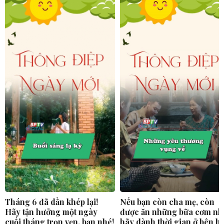
Tháng 6 đã dần khép lại!
Nếu bạn còn cha mẹ, còn
Hãy tận hưởng một ngày
được ăn những bữa cơm nh
cuối tháng trọn vẹn, bạn nhé!
hãy dành thời gian ở bên h