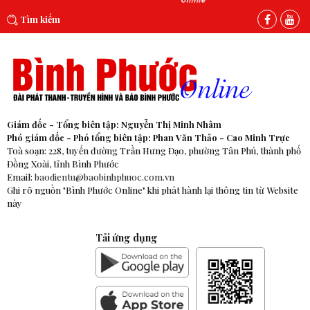
Tìm kiếm
Giám đốc - Tổng biên tập: Nguyễn Thị Minh Nhâm
Phó giám đốc - Phó tổng biên tập: Phan Văn Thảo - Cao Minh Trực
Toà soạn: 228, tuyến đường Trần Hưng Đạo, phường Tân Phú, thành phố
Đồng Xoài, tỉnh Bình Phước
Email:
baodientu@baobinhphuoc.com.vn
Ghi rõ nguồn "Bình Phước Online" khi phát hành lại thông tin từ Website
này
Tải ứng dụng