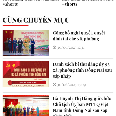
#shorts
#shorts
CÙNG CHUYÊN MỤC
Công bố nghị quyết, quyết
định tại các xã, phường
30/06/2025 17:31
Danh sách bí thư đảng ủy 95
xã, phường tỉnh Đồng Nai sau
sáp nhập
30/06/2025 15:09
Bà Huỳnh Thị Hằng giữ chức
Chủ tịch Ủy ban MTTQ Việt
Nam tỉnh Đồng Nai sau sáp