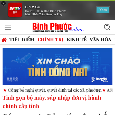
×
BPTV GO
Xem
Đài PT - TH & Báo Bình Phước
Miễn Phí - Trên Google Play
TIÊU ĐIỂM
CHÍNH TRỊ
KINH TẾ
VĂN HÓA
ết, quyết định tại các xã, phường.
ASEAN thúc đẩy bình đẳng
Tinh gọn bộ máy, sáp nhập đơn vị hành
chính cấp tỉnh