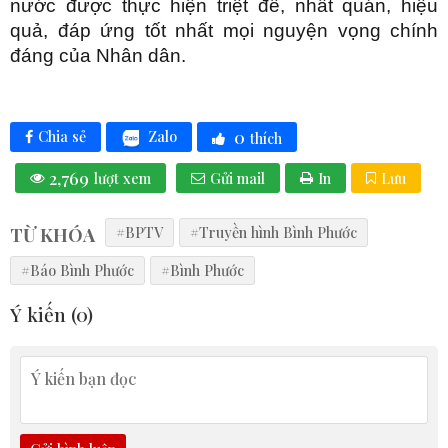
nước được thực hiện triệt để, nhất quán, hiệu
quả, đáp ứng tốt nhất mọi nguyện vọng chính
đáng của Nhân dân.
0
Zalo
Chia sẻ
thích
2,769
lượt xem
Gửi mail
In
Lưu
TỪ KHÓA
#BPTV
#Truyền hình Bình Phước
#Báo Bình Phước
#Bình Phước
Ý kiến (
0
)