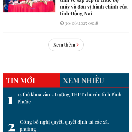
máy và đơn vị hành chính của
tỉnh Đồng Nai
30/06/2025 09:18
Xem thêm
TIN MỚI
XEM NHIỀU
1
14 thủ khoa vào 2 trường THPT chuyên tỉnh Bình
Phước
2
Công bố nghị quyết, quyết định tại các xã,
phường