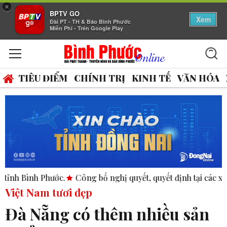
×
BPTV GO
Xem
Đài PT - TH & Báo Bình Phước
Miễn Phí - Trên Google Play
TIÊU ĐIỂM
CHÍNH TRỊ
KINH TẾ
VĂN HÓA
hước.
Công bố nghị quyết, quyết định tại các xã, phường.
Việt Nam tươi đẹp
Đà Nẵng có thêm nhiều sản