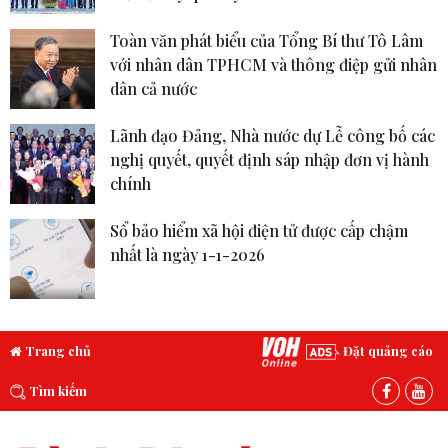
Toàn văn phát biểu của Tổng Bí thư Tô Lâm
với nhân dân TPHCM và thông điệp gửi nhân
dân cả nước
Lãnh đạo Đảng, Nhà nước dự Lễ công bố các
nghị quyết, quyết định sáp nhập đơn vị hành
chính
Sổ bảo hiểm xã hội điện tử được cấp chậm
nhất là ngày 1-1-2026
Trang chủ
Đặt quảng cáo
Tìm kiếm