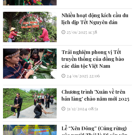
Nhiều hoạt động kích cầu du
lịch dịp Tết Nguyên đán
25/01/2025 11:38
Trải nghiệm phong vị Tết
truyền thống của đồng bào
các dân tộc Việt Nam
24/01/2025 22:06
Chương trình 'Xuân về trên
bản làng' chào năm mới 2025
31/12/2024 08:51
Lễ “Xên Đông” (Cúng rừng)
của người Thái là Di sản văn