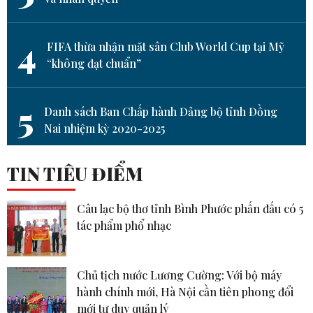
4
FIFA thừa nhận mặt sân Club World Cup tại Mỹ
“không đạt chuẩn”
5
Danh sách Ban Chấp hành Đảng bộ tỉnh Đồng
Nai nhiệm kỳ 2020-2025
TIN TIÊU ĐIỂM
Câu lạc bộ thơ tỉnh Bình Phước phấn đấu có 5
tác phẩm phổ nhạc
Chủ tịch nước Lương Cường: Với bộ máy
hành chính mới, Hà Nội cần tiên phong đổi
mới tư duy quản lý