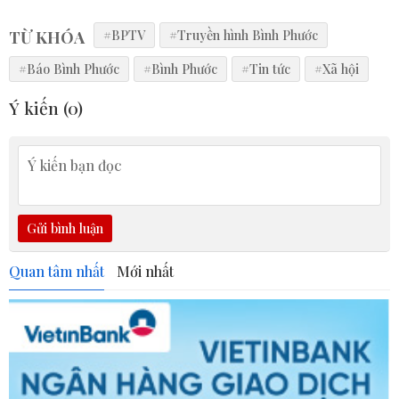
TỪ KHÓA
#BPTV
#Truyền hình Bình Phước
#Báo Bình Phước
#Bình Phước
#Tin tức
#Xã hội
Ý kiến (
0
)
Gửi bình luận
Quan tâm nhất
Mới nhất