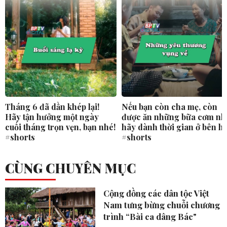
Tháng 6 đã dần khép lại!
Nếu bạn còn cha mẹ, còn
Hãy tận hưởng một ngày
được ăn những bữa cơm nh
cuối tháng trọn vẹn, bạn nhé!
hãy dành thời gian ở bên h
#shorts
#shorts
CÙNG CHUYÊN MỤC
Cộng đồng các dân tộc Việt
Nam tưng bừng chuỗi chương
trình “Bài ca dâng Bác"