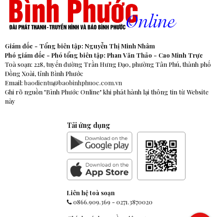
Giám đốc - Tổng biên tập: Nguyễn Thị Minh Nhâm
Phó giám đốc - Phó tổng biên tập: Phan Văn Thảo - Cao Minh Trực
Toà soạn: 228, tuyến đường Trần Hưng Đạo, phường Tân Phú, thành phố
Đồng Xoài, tỉnh Bình Phước
Email:
baodientu@baobinhphuoc.com.vn
Ghi rõ nguồn "Bình Phước Online" khi phát hành lại thông tin từ Website
này
Tải ứng dụng
Liên hệ toà soạn
0866.909.369
-
0271.3870020