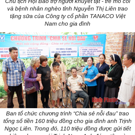
Chủ tịch Hội Bảo trợ người khuyết tật - trẻ mồ côi
và bệnh nhân nghèo tỉnh Nguyễn Thị Liên trao
tặng sữa của Công ty cổ phần TANACO Việt
Nam cho gia đình
Ban tổ chức chương trình “Chia sẻ nỗi đau” trao
tổng số tiền 160 triệu đồng cho gia đình anh Trịnh
Ngọc Liên. Trong đó, 110 triệu đồng được gửi tiết