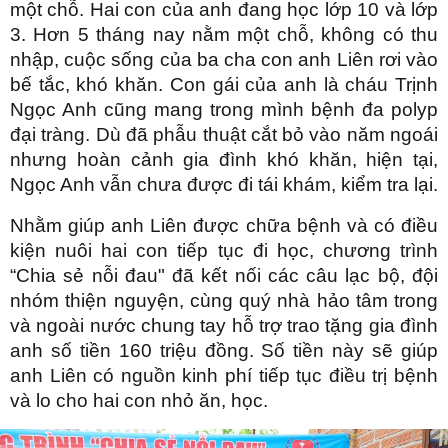
một chỗ. Hai con của anh đang học lớp 10 và lớp
3. Hơn 5 tháng nay nằm một chỗ, không có thu
nhập, cuộc sống của ba cha con anh Liên rơi vào
bế tắc, khó khăn. Con gái của anh là cháu Trịnh
Ngọc Anh cũng mang trong mình bệnh đa polyp
đại tràng. Dù đã phẫu thuật cắt bỏ vào năm ngoái
nhưng hoàn cảnh gia đình khó khăn, hiện tại,
Ngọc Anh vẫn chưa được đi tái khám, kiểm tra lại.
Nhằm giúp anh Liên được chữa bệnh và có điều
kiện nuôi hai con tiếp tục đi học, chương trình
“Chia sẻ nỗi đau" đã kết nối các câu lạc bộ, đội
nhóm thiện nguyện, cùng quý nhà hảo tâm trong
và ngoài nước chung tay hỗ trợ trao tặng gia đình
anh số tiền 160 triệu đồng. Số tiền này sẽ giúp
anh Liên có nguồn kinh phí tiếp tục điều trị bệnh
và lo cho hai con nhỏ ăn, học.