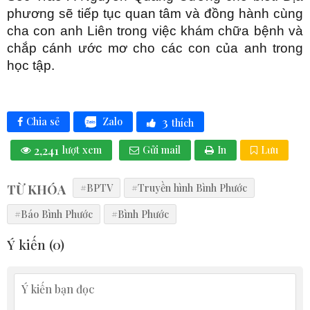
phương sẽ tiếp tục quan tâm và đồng hành cùng
cha con anh Liên trong việc khám chữa bệnh và
chắp cánh ước mơ cho các con của anh trong
học tập.
3
Zalo
Chia sẻ
thích
2,241
lượt xem
Gửi mail
In
Lưu
TỪ KHÓA
#BPTV
#Truyền hình Bình Phước
#Báo Bình Phước
#Bình Phước
Ý kiến (
0
)