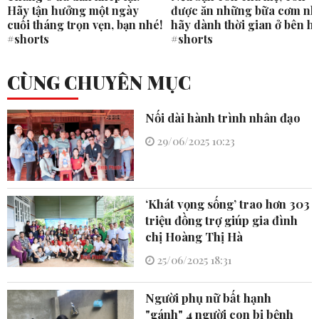
Hãy tận hưởng một ngày
được ăn những bữa cơm nh
cuối tháng trọn vẹn, bạn nhé!
hãy dành thời gian ở bên h
#shorts
#shorts
CÙNG CHUYÊN MỤC
Nối dài hành trình nhân đạo
29/06/2025 10:23
‘Khát vọng sống’ trao hơn 303
triệu đồng trợ giúp gia đình
chị Hoàng Thị Hà
25/06/2025 18:31
Người phụ nữ bất hạnh
"gánh" 4 người con bị bệnh