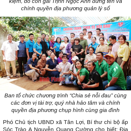
kiệm, do con gái Trịnh Ngọc Anh đứng tên và
chính quyền địa phương quản lý sổ
Ban tổ chức chương trình “Chia sẻ nỗi đau” cùng
các đơn vị tài trợ, quý nhà hảo tâm và chính
quyền địa phương chụp hình cùng gia đình
Phó Chủ tịch UBND xã Tân Lợi, Bí thư chi bộ ấp
Sóc Trào A Nguyễn Quang Cường cho biết: Địa