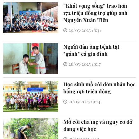
“Khát vọng sống” trao hơn
172 triệu đồng trợ giúp anh
Nguyễn Xuân Tiên
29/05/2025 18:31
Người đàn ông bệnh tật
"gánh" cả gia đình
26/05/2025 19:17
Học sinh mồ côi đón nhận học
bổng 196 triệu đồng
21/05/2025 19:14
Mồ côi cha mẹ và nguy cơ dở
dang việc học