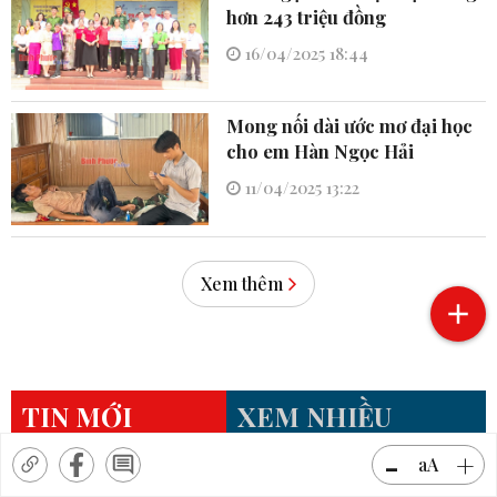
hơn 243 triệu đồng
16/04/2025 18:44
Mong nối dài ước mơ đại học
cho em Hàn Ngọc Hải
11/04/2025 13:22
Xem thêm
TIN MỚI
XEM NHIỀU
-
+
1
aA
14 thủ khoa vào 2 trường THPT chuyên tỉnh Bình
Phước