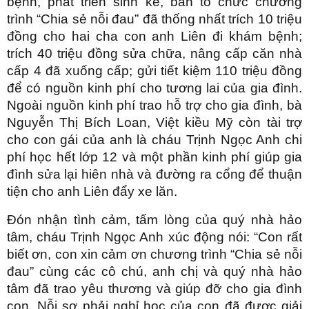
bệnh, phát triển sinh kế, ban tổ chức chương
trình “Chia sẻ nỗi đau” đã thống nhất trích 10 triệu
đồng cho hai cha con anh Liên đi khám bệnh;
trích 40 triệu đồng sửa chữa, nâng cấp căn nhà
cấp 4 đã xuống cấp; gửi tiết kiệm 110 triệu đồng
để có nguồn kinh phí cho tương lai của gia đình.
Ngoài nguồn kinh phí trao hỗ trợ cho gia đình, bà
Nguyễn Thị Bích Loan, Việt kiều Mỹ còn tài trợ
cho con gái của anh là cháu Trịnh Ngọc Anh chi
phí học hết lớp 12 và một phần kinh phí giúp gia
đình sửa lại hiên nhà và đường ra cổng để thuận
tiện cho anh Liên đẩy xe lăn.
Đón nhận tình cảm, tấm lòng của quý nhà hảo
tâm, cháu Trịnh Ngọc Anh xúc động nói: “Con rất
biết ơn, con xin cảm ơn chương trình “Chia sẻ nỗi
đau” cùng các cô chú, anh chị và quý nhà hảo
tâm đã trao yêu thương và giúp đỡ cho gia đình
con. Nỗi sợ phải nghỉ học của con đã được giải