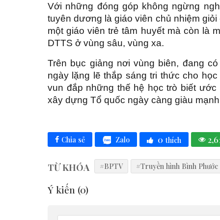
Với những đóng góp không ngừng ngh
tuyên dương là giáo viên chủ nhiệm giỏi
một giáo viên trẻ tâm huyết mà còn là m
DTTS ở vùng sâu, vùng xa.
Trên bục giảng nơi vùng biên, đang c
ngày lặng lẽ thắp sáng tri thức cho học
vun đắp những thế hệ học trò biết ướ
xây dựng Tổ quốc ngày càng giàu mạnh,
0
2,6
Zalo
Chia sẻ
thích
TỪ KHÓA
#BPTV
#Truyền hình Bình Phước
Ý kiến (
0
)