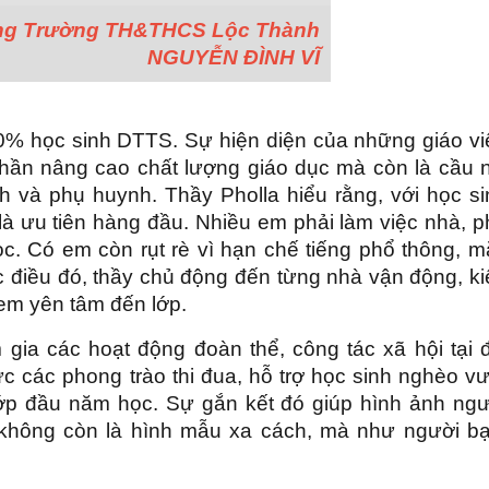
ởng Trường TH&THCS Lộc Thành
NGUYỄN ĐÌNH VĨ
 học sinh DTTS. Sự hiện diện của những giáo vi
hần nâng cao chất lượng giáo dục mà còn là cầu n
h và phụ huynh. Thầy Pholla hiểu rằng, với học si
là ưu tiên hàng đầu. Nhiều em phải làm việc nhà, 
c. Có em còn rụt rè vì hạn chế tiếng phổ thông, m
 điều đó, thầy chủ động đến từng nhà vận động, ki
 em yên tâm đến lớp.
 gia các hoạt động đoàn thể, công tác xã hội tại 
c các phong trào thi đua, hỗ trợ học sinh nghèo vư
lớp đầu năm học. Sự gắn kết đó giúp hình ảnh ngư
 không còn là hình mẫu xa cách, mà như người bạ