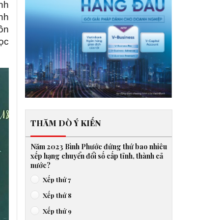
inh
nh
ôn
học
THĂM DÒ Ý KIẾN
Năm 2023 Bình Phước đứng thứ bao nhiêu
xếp hạng chuyển đổi số cấp tỉnh, thành cả
nước?
Xếp thứ 7
Xếp thứ 8
Xếp thứ 9