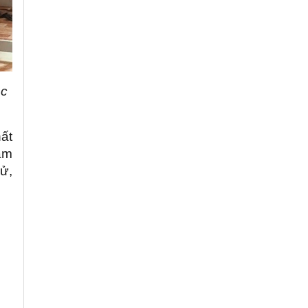
ọc
ất
ăm
sử,