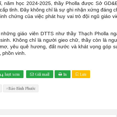
ỉ, năm học 2024-2025, thầy Pholla được Sở GD&
 cấp tỉnh. Đây không chỉ là sự ghi nhận xứng đáng 
inh chứng của việc phát huy vai trò đội ngũ giáo v
ó những giáo viên DTTS như thầy Thạch Pholla ng
 sinh. Không chỉ là người gieo chữ, thầy còn là ng
c mơ, yêu quê hương, đất nước và khát vọng góp s
 phồn vinh.
14
lượt xem
Gửi mail
In
Lưu
#Báo Bình Phước