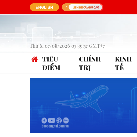
Thứ 6, 07/08/2026 03:39:57 GMT+7
TIÊU
CHÍNH
KINH
ĐIỂM
TRỊ
TẾ