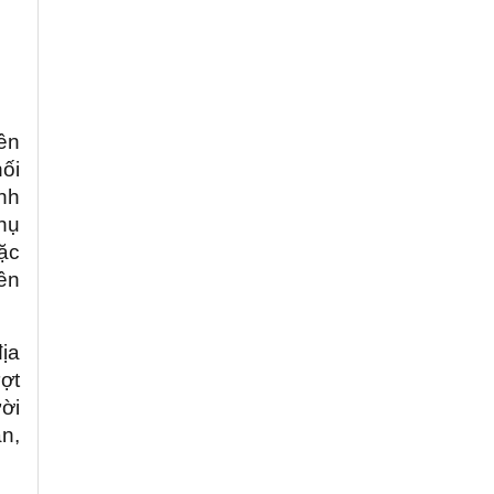
ên
ối
nh
phụ
ặc
ên
địa
ợt
ời
n,