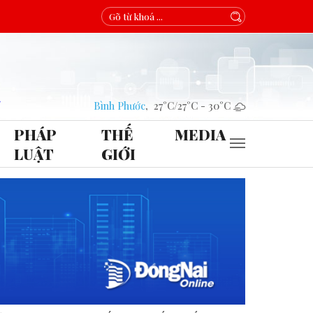
Bình Phước
,
27°C
/
27°C
-
30°C
PHÁP
THẾ
MEDIA
LUẬT
GIỚI