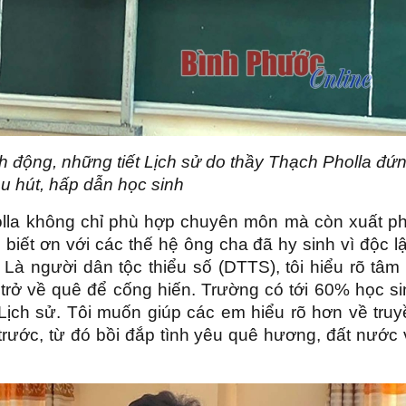
h động, những tiết Lịch sử do thầy Thạch Pholla đứ
hu hút, hấp dẫn học sinh
olla không chỉ phù hợp chuyên môn mà còn xuất ph
iết ơn với các thế hệ ông cha đã hy sinh vì độc lậ
 Là người dân tộc thiểu số (DTTS), tôi hiểu rõ tâm
ôi trở về quê để cống hiến. Trường có tới 60% học s
ịch sử. Tôi muốn giúp các em hiểu rõ hơn về truy
 trước, từ đó bồi đắp tình yêu quê hương, đất nước