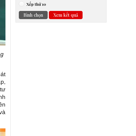
Xếp thứ 10
Bình chọn
Xem kết quả
ng
át
p,
 tư
inh
ền
 và