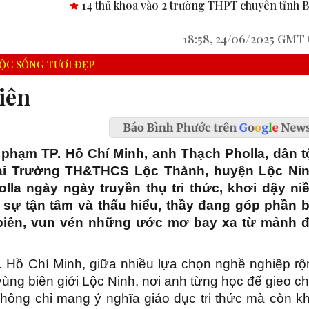
 khoa vào 2 trường THPT chuyên tỉnh Bình Phước.
Công bố ng
18:58, 24/06/2025 GMT
ỘC SỐNG TƯƠI ĐẸP
iên
phạm TP. Hồ Chí Minh, anh Thạch Pholla, dân t
tại Trường TH&THCS Lộc Thành, huyện Lộc Nin
lla ngày ngày truyền thụ tri thức, khơi dậy ni
 sự tận tâm và thấu hiểu, thầy đang góp phần b
 biên, vun vén những ước mơ bay xa từ mảnh đ
 Hồ Chí Minh, giữa nhiều lựa chọn nghề nghiệp rộ
vùng biên giới Lộc Ninh, nơi anh từng học để gieo c
hông chỉ mang ý nghĩa giáo dục tri thức mà còn kh