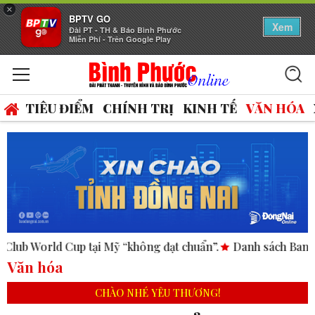
×
BPTV GO
Xem
Đài PT - TH & Báo Bình Phước
Miễn Phí - Trên Google Play
TIÊU ĐIỂM
CHÍNH TRỊ
KINH TẾ
VĂN HÓA
 tại Mỹ “không đạt chuẩn”.
Danh sách Ban Chấp hành Đảng 
Văn hóa
CHÀO NHÉ YÊU THƯƠNG!