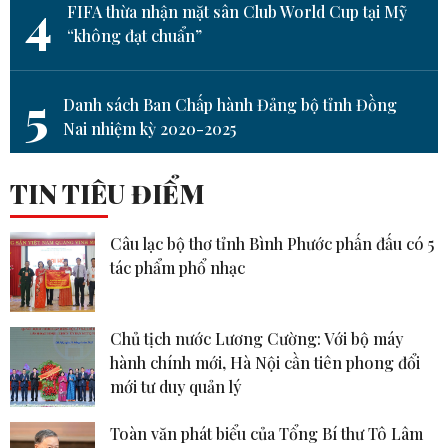
4
FIFA thừa nhận mặt sân Club World Cup tại Mỹ
“không đạt chuẩn”
5
Danh sách Ban Chấp hành Đảng bộ tỉnh Đồng
Nai nhiệm kỳ 2020-2025
TIN TIÊU ĐIỂM
Câu lạc bộ thơ tỉnh Bình Phước phấn đấu có 5
tác phẩm phổ nhạc
Chủ tịch nước Lương Cường: Với bộ máy
hành chính mới, Hà Nội cần tiên phong đổi
mới tư duy quản lý
Toàn văn phát biểu của Tổng Bí thư Tô Lâm