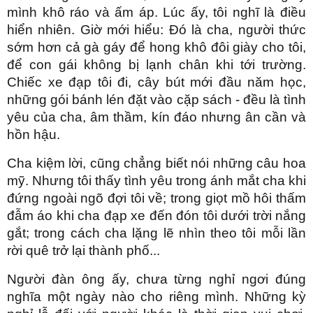
d
mình khô ráo và ấm áp. Lúc ấy, tôi nghĩ là điều
hiển nhiên. Giờ mới hiểu: Đó là cha, người thức
e
sớm hơn cả gà gáy để hong khô đôi giày cho tôi,
để con gái không bị lạnh chân khi tới trường.
Chiếc xe đạp tôi đi, cây bút mới đầu năm học,
o
những gói bánh lén đặt vào cặp sách - đều là tình
yêu của cha, âm thầm, kín đáo nhưng ân cần và
hồn hậu.
Cha kiệm lời, cũng chẳng biết nói những câu hoa
mỹ. Nhưng tôi thấy tình yêu trong ánh mắt cha khi
đứng ngoài ngõ đợi tôi về; trong giọt mồ hôi thấm
đẫm áo khi cha đạp xe đến đón tôi dưới trời nắng
gắt; trong cách cha lặng lẽ nhìn theo tôi mỗi lần
rời quê trở lại thành phố...
Người đàn ông ấy, chưa từng nghỉ ngơi đúng
nghĩa một ngày nào cho riêng mình. Những kỳ