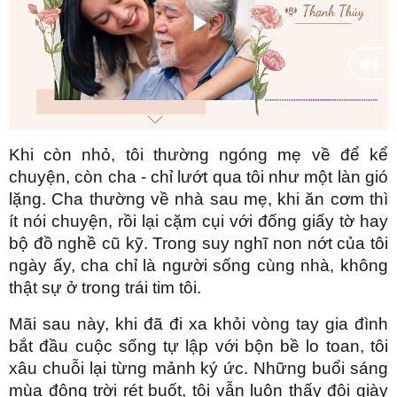
P
l
Khi còn nhỏ, tôi thường ngóng mẹ về để kể
a
chuyện, còn cha - chỉ lướt qua tôi như một làn gió
lặng. Cha thường về nhà sau mẹ, khi ăn cơm thì
y
ít nói chuyện, rồi lại cặm cụi với đống giấy tờ hay
bộ đồ nghề cũ kỹ. Trong suy nghĩ non nớt của tôi
ngày ấy, cha chỉ là người sống cùng nhà, không
V
thật sự ở trong trái tim tôi.
Mãi sau này, khi đã đi xa khỏi vòng tay gia đình
i
bắt đầu cuộc sống tự lập với bộn bề lo toan, tôi
xâu chuỗi lại từng mảnh ký ức. Những buổi sáng
mùa đông trời rét buốt, tôi vẫn luôn thấy đôi giày