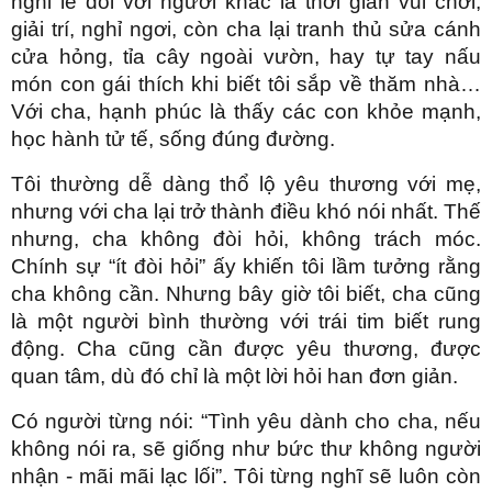
nghỉ lễ đối với người khác là thời gian vui chơi,
giải trí, nghỉ ngơi, còn cha lại tranh thủ sửa cánh
cửa hỏng, tỉa cây ngoài vườn, hay tự tay nấu
món con gái thích khi biết tôi sắp về thăm nhà…
Với cha, hạnh phúc là thấy các con khỏe mạnh,
học hành tử tế, sống đúng đường.
Tôi thường dễ dàng thổ lộ yêu thương với mẹ,
nhưng với cha lại trở thành điều khó nói nhất. Thế
nhưng, cha không đòi hỏi, không trách móc.
Chính sự “ít đòi hỏi” ấy khiến tôi lầm tưởng rằng
cha không cần. Nhưng bây giờ tôi biết, cha cũng
là một người bình thường với trái tim biết rung
động. Cha cũng cần được yêu thương, được
quan tâm, dù đó chỉ là một lời hỏi han đơn giản.
Có người từng nói: “Tình yêu dành cho cha, nếu
không nói ra, sẽ giống như bức thư không người
nhận - mãi mãi lạc lối”. Tôi từng nghĩ sẽ luôn còn