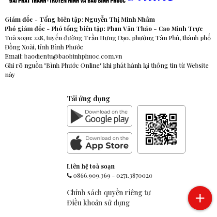
Giám đốc - Tổng biên tập: Nguyễn Thị Minh Nhâm
Phó giám đốc - Phó tổng biên tập: Phan Văn Thảo - Cao Minh Trực
Toà soạn: 228, tuyến đường Trần Hưng Đạo, phường Tân Phú, thành phố
Đồng Xoài, tỉnh Bình Phước
Email:
baodientu@baobinhphuoc.com.vn
Ghi rõ nguồn "Bình Phước Online" khi phát hành lại thông tin từ Website
này
Tải ứng dụng
Liên hệ toà soạn
0866.909.369
-
0271.3870020
Chính sách quyền riêng tư
Điều khoản sử dụng