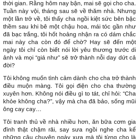
thời gian. Rằng hôm nay bận, mai sẽ gọi cho cha.
Tuần này vội, tháng sau sẽ về thăm nhà. Nhưng
một lần trở về, tôi thấy cha ngồi kiệt sức bên bậc
thềm sau khi bê một chậu hoa, mái tóc gần như
đã bạc trắng, tôi hốt hoảng nhận ra có dám chắc
mai này cha còn đó để chờ? Hay sẽ đến một
ngày tôi chỉ còn biết nói lời yêu thương trước di
ảnh và mọi “giá như” sẽ trở thành nỗi day dứt cả
đời?
Tôi không muốn tình cảm dành cho cha trở thành
điều muộn màng. Tôi gọi điện cho cha thường
xuyên hơn. Không nói điều gì to tát, chỉ hỏi: “Cha
khỏe không cha?”, vậy mà cha đã bảo, sống mũi
ông cay cay…
Tôi tranh thủ về nhà nhiều hơn, ăn bữa cơm gia
đình thật chậm rãi, say sưa ngồi nghe cha kể
những câu chuyện ngày xưa mà tôi từng cho là