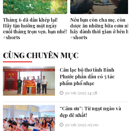
Tháng 6 đã dần khép lại!
Nếu bạn còn cha mẹ, còn
Hãy tận hưởng một ngày
được ăn những bữa cơm nh
cuối tháng trọn vẹn, bạn nhé!
hãy dành thời gian ở bên h
#shorts
#shorts
CÙNG CHUYÊN MỤC
Câu lạc bộ thơ tỉnh Bình
Phước phấn đấu có 5 tác
phẩm phổ nhạc
30/06/2025 14:28
“Cảm ơn”: Từ ngọt ngào và
đẹp đẽ nhất!
30/06/2025 05:00