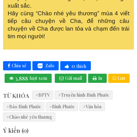
xuất sắc.
Hãy cùng “Chào nhé yêu thương” mùa 4 viết
tiếp câu chuyện về Cha, để những câu
chuyện về Cha được lan tỏa và chạm đến trái
tim mọi người!
0
Zalo
Chia sẻ
thích
3,888
lượt xem
Gửi mail
In
Lưu
TỪ KHÓA
#BPTV
#Truyền hình Bình Phước
#Báo Bình Phước
#Bình Phước
#Văn hóa
#Chào nhé yêu thương
Ý kiến (
0
)