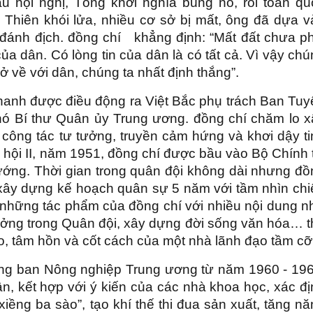
u hội nghị, Tổng khởi nghĩa bùng nổ, rồi toàn qu
- Thiên khói lửa, nhiều cơ sở bị mất, ông đã dựa 
 đánh địch. đồng chí khẳng định: “Mất đất chưa ph
ủa dân. Có lòng tin của dân là có tất cả. Vì vậy ch
ở về với dân, chúng ta nhất định thắng”.
anh được điều động ra Việt Bắc phụ trách Ban Tuy
hó Bí thư Quân ủy Trung ương. đồng chí chăm lo x
 công tác tư tưởng, truyền cảm hứng và khơi dậy t
 hội II, năm 1951, đồng chí được bầu vào Bộ Chính t
ng. Thời gian trong quân đội không dài nhưng đồ
 xây dựng kế hoạch quân sự 5 năm với tầm nhìn chi
và những tác phẩm của đồng chí với nhiều nội dung 
ưởng trong Quân đội, xây dựng đời sống văn hóa… t
o, tâm hồn và cốt cách của một nhà lãnh đạo tầm cỡ
ưởng ban Nông nghiệp Trung ương từ năm 1960 - 196
n, kết hợp với ý kiến của các nhà khoa học, xác đ
ềng ba sào”, tạo khí thế thi đua sản xuất, tăng nă