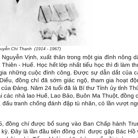
guyễn Chí Thanh (1914 - 1967)
 Nguyễn Vịnh, xuất thân trong một gia đình nông d
iên - Huế. Học hết lớp nhất tiểu học thì đi làm th
 gia những cuộc đình công. Được sự dẫn dắt của c
iểu, đồng chí đã sớm giác ngộ, tham gia hoạt độ
ủa Đảng. Năm 24 tuổi đã là Bí thư Tỉnh ủy tỉnh Th
ại các nhà lao Huế, Lao Bảo, Buôn Ma Thuột, đồng 
ực, đấu tranh chống đánh đập tù nhân, có lần vượt n
945, đồng chí được bổ sung vào Ban Chấp hành Tru
 kỳ. Đây là lần đầu tiên đồng chí được gặp Bác Hồ