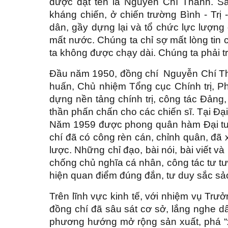
được đặt tên là Nguyễn Chí Thanh. Sa
kháng chiến, ở chiến trường Bình - Trị 
dân, gầy dựng lại và tổ chức lực lượng
mất nước. Chúng ta chỉ sợ mất lòng tin c
ta không được chạy dài. Chúng ta phải tr
Đầu năm 1950, đồng chí Nguyễn Chí Th
huấn, Chủ nhiệm Tổng cục Chính trị, P
dựng nền tảng chính trị, công tác Đảng,
thần phấn chấn cho các chiến sĩ. Tại Đại
Năm 1959 được phong quân hàm Đại tướ
chí đã có công rèn cán, chỉnh quân, đã
lược. Những chỉ đạo, bài nói, bài viết 
chống chủ nghĩa cá nhân, công tác tư t
hiện quan điểm đúng đắn, tư duy sắc sả
Trên lĩnh vực kinh tế, với nhiệm vụ Tr
đồng chí đã sâu sát cơ sở, lắng nghe dâ
phương hướng mở rộng sản xuất, phá “xi