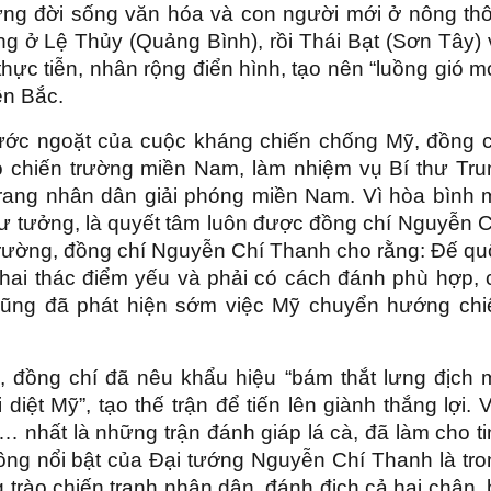
ựng đời sống văn hóa và con người mới ở nông thô
g ở Lệ Thủy (Quảng Bình), rồi Thái Bạt (Sơn Tây) 
hực tiễn, nhân rộng điển hình, tạo nên “luồng gió m
ền Bắc.
ước ngoặt của cuộc kháng chiến chống Mỹ, đồng c
chiến trường miền Nam, làm nhiệm vụ Bí thư Tru
trang nhân dân giải phóng miền Nam. Vì hòa bình 
tư tưởng, là quyết tâm luôn được đồng chí Nguyễn C
trường, đồng chí Nguyễn Chí Thanh cho rằng: Đế qu
hai thác điểm yếu và phải có cách đánh phù hợp, 
 cũng đã phát hiện sớm việc Mỹ chuyển hướng chi
, đồng chí đã nêu khẩu hiệu “bám thắt lưng địch 
iệt Mỹ”, tạo thế trận để tiến lên giành thắng lợi. 
 nhất là những trận đánh giáp lá cà, đã làm cho t
ông nổi bật của Đại tướng Nguyễn Chí Thanh là tro
trào chiến tranh nhân dân, đánh địch cả hai chân,