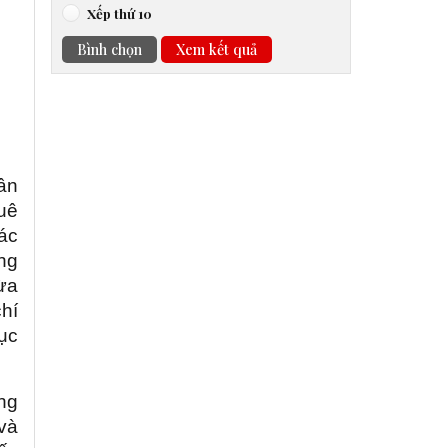
Xếp thứ 10
Bình chọn
Xem kết quả
ân
uê
ác
ng
ừa
chí
gục
ng
 và