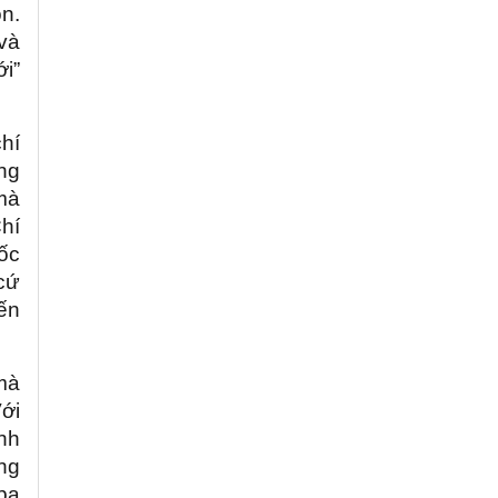
n.
và
ới”
hí
ng
mà
hí
ốc
cứ
ến
mà
Với
inh
ng
 ba