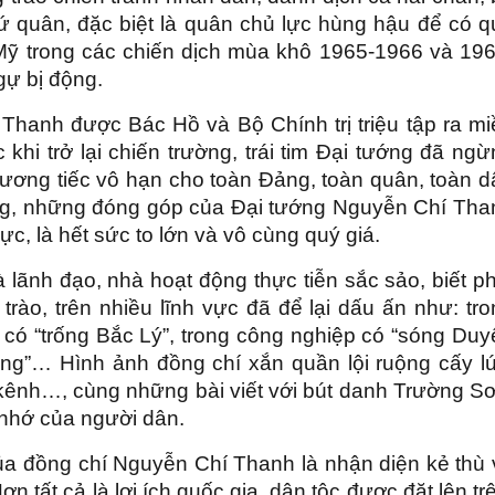
ứ quân, đặc biệt là quân chủ lực hùng hậu để có q
Mỹ trong các chiến dịch mùa khô 1965-1966 và 196
gự bị động.
hanh được Bác Hồ và Bộ Chính trị triệu tập ra mi
hi trở lại chiến trường, trái tim Đại tướng đã ng
hương tiếc vô hạn cho toàn Đảng, toàn quân, toàn 
động, những đóng góp của Đại tướng Nguyễn Chí Tha
ực, là hết sức to lớn và vô cùng quý giá.
lãnh đạo, nhà hoạt động thực tiễn sắc sảo, biết ph
trào, trên nhiều lĩnh vực đã để lại dấu ấn như: tr
c có “trống Bắc Lý”, trong công nghiệp có “sóng Du
ong”… Hình ảnh đồng chí xắn quần lội ruộng cấy lú
 kênh…, cùng những bài viết với bút danh Trường S
 nhớ của người dân.
của đồng chí Nguyễn Chí Thanh là nhận diện kẻ thù
 tất cả là lợi ích quốc gia, dân tộc được đặt lên tr