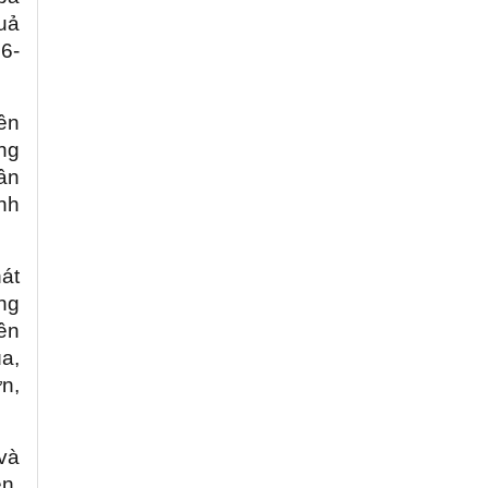
uả
6-
ền
ừng
dân
nh
át
ong
yên
a,
ơn,
 và
ên,