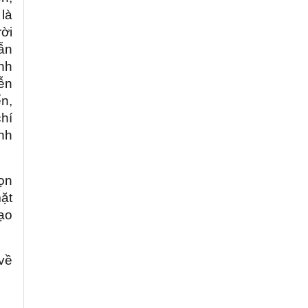
 là
ời
ẫn
nh
ễn
n,
chí
nh
ọn
ặt
tạo
về