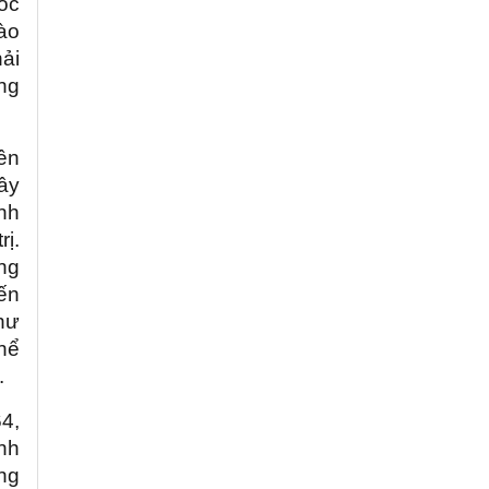
ốc
vào
ải
úng
ên
ây
inh
rị.
ng
ến
như
hể
.
4,
ịnh
ng