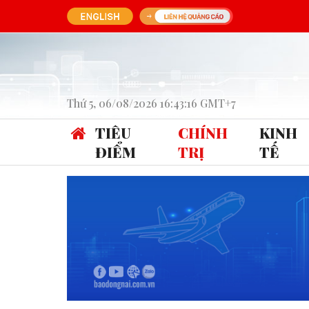
Thứ 5, 06/08/2026 16:43:16 GMT+7
TIÊU
CHÍNH
KINH
ĐIỂM
TRỊ
TẾ