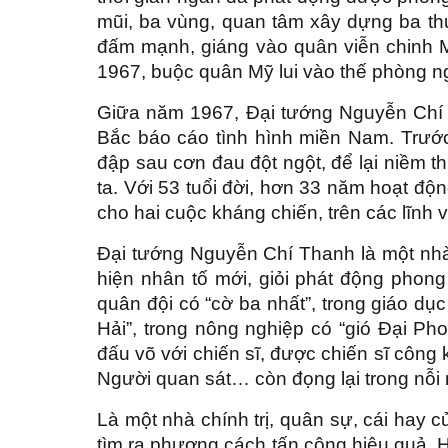
mũi, ba vùng, quan tâm xây dựng ba th
đấm mạnh, giáng vào quân viễn chinh 
1967, buộc quân Mỹ lui vào thế phòng n
Giữa năm 1967, Đại tướng Nguyễn Chí T
Bắc báo cáo tình hình miền Nam. Trước k
đập sau cơn đau đột ngột, để lại niềm t
ta. Với 53 tuổi đời, hơn 33 năm hoạt 
cho hai cuộc kháng chiến, trên các lĩnh v
Đại tướng Nguyễn Chí Thanh là một nhà 
hiện nhân tố mới, giỏi phát động phong 
quân đội có “cờ ba nhất”, trong giáo dụ
Hải”, trong nông nghiệp có “gió Đại Ph
đấu võ với chiến sĩ, được chiến sĩ công
Người quan sát… còn đọng lại trong nỗi
Là một nhà chính trị, quân sự, cái hay 
tìm ra phương cách tấn công hiệu quả. Hơn