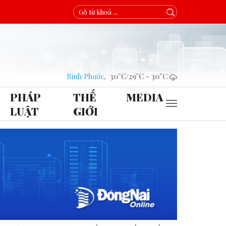
Bình Phước
,
30°C
/
29°C
-
30°C
PHÁP
THẾ
MEDIA
LUẬT
GIỚI