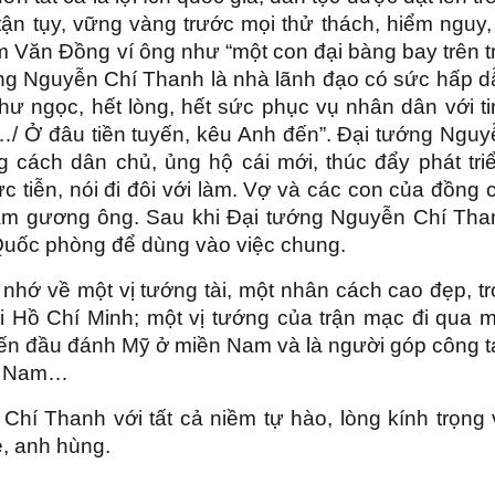
 tận tụy, vững vàng trước mọi thử thách, hiểm nguy,
 Văn Đồng ví ông như “một con đại bàng bay trên tr
ướng Nguyễn Chí Thanh là nhà lãnh đạo có sức hấp d
ư ngọc, hết lòng, hết sức phục vụ nhân dân với ti
…/ Ở đâu tiền tuyến, kêu Anh đến”. Đại tướng Nguy
 cách dân chủ, ủng hộ cái mới, thúc đẩy phát triể
ực tiễn, nói đi đôi với làm. Vợ và các con của đồng 
ấm gương ông. Sau khi Đại tướng Nguyễn Chí Tha
ộ Quốc phòng để dùng vào việc chung.
hớ về một vị tướng tài, một nhân cách cao đẹp, tr
ại Hồ Chí Minh; một vị tướng của trận mạc đi qua m
 tuyến đầu đánh Mỹ ở miền Nam và là người góp công 
ệt Nam…
hí Thanh với tất cả niềm tự hào, lòng kính trọng 
ệ, anh hùng.