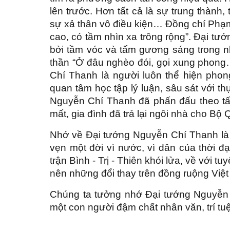
lên trước. Hơn tất cả là sự trung thành,
sự xả thân vô điều kiện… Đồng chí Phạm
cao, có tầm nhìn xa trông rộng”. Đại t
bởi tầm vóc và tấm gương sáng trong nh
thần “Ở đâu nghèo đói, gọi xung phong
Chí Thanh là người luôn thể hiện phong
quan tâm học tập lý luận, sâu sát với th
Nguyễn Chí Thanh đã phấn đấu theo t
mất, gia đình đã trả lại ngôi nhà cho B
Nhớ về Đại tướng Nguyễn Chí Thanh là n
vẹn một đời vì nước, vì dân của thời đ
trận Bình - Trị - Thiên khói lửa, về với
nên những đổi thay trên đồng ruộng Vi
Chúng ta tưởng nhớ Đại tướng Nguyễn C
một con người đậm chất nhân văn, trí tu