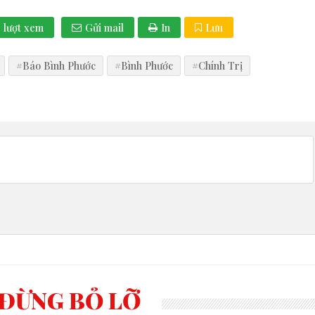
lượt xem
Gửi mail
In
Lưu
#Báo Bình Phước
#Bình Phước
#Chính Trị
ĐỪNG BỎ LỠ