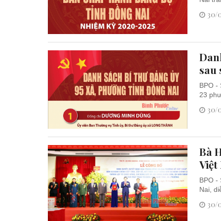
30/0
Danh
sau 
BPO - 
23 phư
30/0
Bà H
Việt
BPO - 
Nai, d
30/0