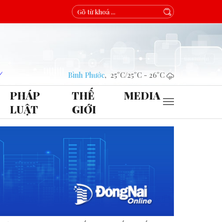
Bình Phước
,
25°C
/
25°C
-
26°C
PHÁP
THẾ
MEDIA
LUẬT
GIỚI