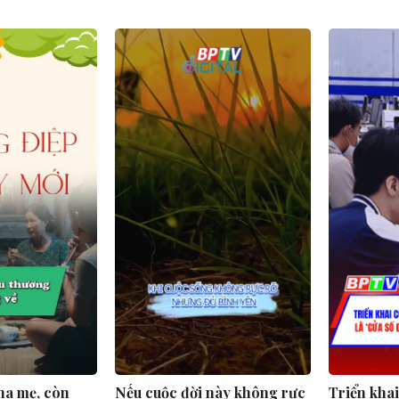
ha mẹ, còn
Nếu cuộc đời này không rực
Triển kha