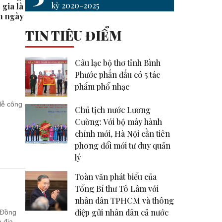
kỳ 2020-2025
gia là ‘cửa số duy
mình có đủ #shorts
thuế đ
8h ngày 27-6
#shor
TIN TIÊU ĐIỂM
Câu lạc bộ thơ tỉnh Bình
Phước phấn đấu có 5 tác
phẩm phổ nhạc
 lễ công
Chủ tịch nước Lương
Cường: Với bộ máy hành
chính mới, Hà Nội cần tiên
phong đổi mới tư duy quản
lý
Toàn văn phát biểu của
i
Tổng Bí thư Tô Lâm với
nhân dân TPHCM và thông
điệp gửi nhân dân cả nước
 Đồng
địa...