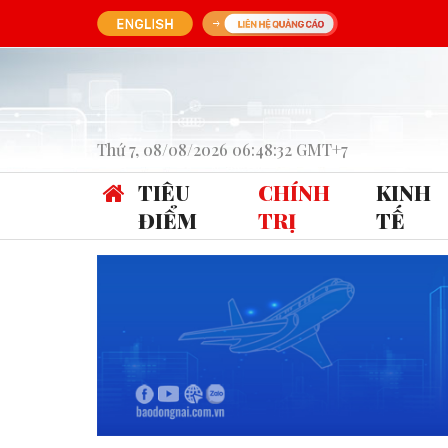
Thứ 7, 08/08/2026 06:48:32 GMT+7
TIÊU
CHÍNH
KINH
ĐIỂM
TRỊ
TẾ