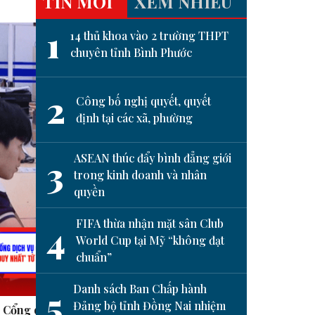
TIN MỚI
XEM NHIỀU
1
14 thủ khoa vào 2 trường THPT
chuyên tỉnh Bình Phước
2
Công bố nghị quyết, quyết
định tại các xã, phường
ASEAN thúc đẩy bình đẳng giới
3
trong kinh doanh và nhân
quyền
next
FIFA thừa nhận mặt sân Club
4
World Cup tại Mỹ “không đạt
chuẩn”
Danh sách Ban Chấp hành
5
Đảng bộ tỉnh Đồng Nai nhiệm
i Cổng dịch vụ
Hạnh phúc là khi ta nhận ra
Tạm d