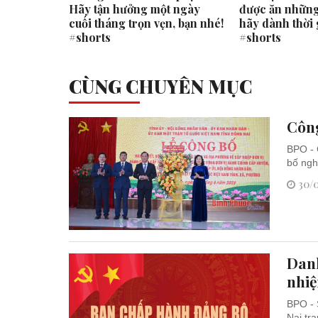
học sinh
Hãy tận hưởng một ngày
được ăn những
 quốc
cuối tháng trọn vẹn, bạn nhé!
hãy dành thời 
#shorts
#shorts
CÙNG CHUYÊN MỤC
Công
BPO - 
bố ngh
30/0
Dan
nhi
BPO - 
Nai tr