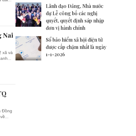
Lãnh đạo Đảng, Nhà nước
dự Lễ công bố các nghị
quyết, quyết định sáp nhập
đơn vị hành chính
g Nai
Sổ bảo hiểm xã hội điện tử
được cấp chậm nhất là ngày
2 xã và
1-1-2026
anh...
TQ
nh Đồng
về...