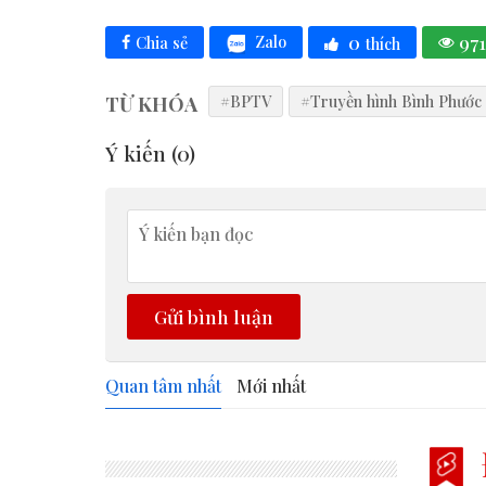
0
971
Zalo
Chia sẻ
thích
TỪ KHÓA
#BPTV
#Truyền hình Bình Phước
Ý kiến (
0
)
Gửi bình luận
Quan tâm nhất
Mới nhất