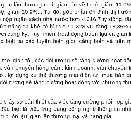
gian lận thương mại, gian lận về thuế, giảm 11,06
uệ, giảm 20,9%... Từ đó, góp phần ổn định thị trườ
hu nộp ngân sách nhà nước hơn 4.616,7 tỷ đồng, tă
ức năng đã khởi tố hình sự 1.328 vụ, tăng 18,36% 
với cùng kỳ. Tuy nhiên, hoạt động buôn lậu và gian 
 biệt tại các tuyến biên giới, cảng biển và trên m
 thời gian tới, các đối tượng sẽ tăng cường hoạt đ
n, vận chuyển hàng cấm; kinh doanh, vận chuyển tr
ời, lợi dụng xu thế thương mại điện tử, mua bán q
 đối tượng sẽ tăng cường hoạt động với phương thứ
ho thấy sự cần thiết của việc tăng cường phối hợp g
 đặc biệt là việc ứng dụng công nghệ thông tin nh
 buôn lậu, gian lận thương mại và hàng giả.