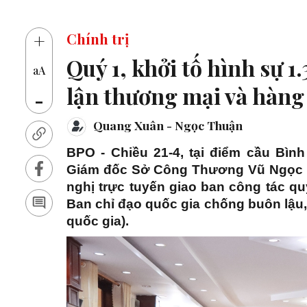
14 
+
Chính trị
Quý 1, khởi tố hình sự 1
aA
lận thương mại và hàng
-
Quang Xuân - Ngọc Thuận
BPO - Chiều 21-4, tại điểm cầu Bìn
Giám đốc Sở Công Thương Vũ Ngọc L
nghị trực tuyến giao ban công tác q
Ban chỉ đạo quốc gia chống buôn lậu,
quốc gia).