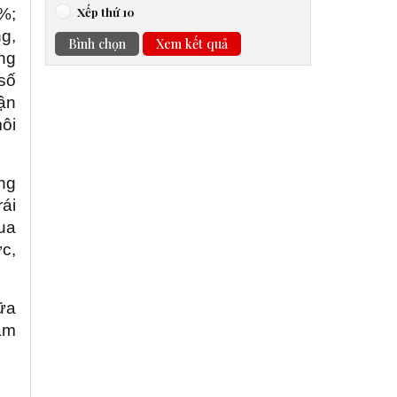
Xếp thứ 10
%;
ng,
Bình chọn
Xem kết quả
ng
số
lận
ôi
ộng
ái
ua
c,
iữa
ằm