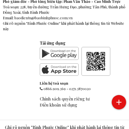
Phó giám đốc - Phó tổng biên tập: Phan Văn Thảo - Cao Minh Trực
Toà soạn: 228, tuyến đường Trần Hưng Đạo, phường Tân Phú, thành phố
Đồng Xoài, tỉnh Bình Phước
Email:
baodientu@baobinhphuoc.com.vn
Ghi rõ nguồn "Bình Phước Online" khi phát hành lại thông tin từ Website
này
Tải ứng dụng
Liên hệ toà soạn
0866.909.369
-
0271.3870020
Chính sách quyền riêng tư
Điều khoản sử dụng
Ghi rõ nguồn "Bình Phước Online" khi phát hành lại thông tin từ