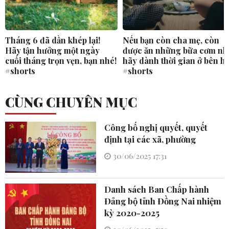
Tháng 6 đã dần khép lại!
Nếu bạn còn cha mẹ, còn
Hãy tận hưởng một ngày
được ăn những bữa cơm nh
cuối tháng trọn vẹn, bạn nhé!
hãy dành thời gian ở bên h
#shorts
#shorts
CÙNG CHUYÊN MỤC
Công bố nghị quyết, quyết
định tại các xã, phường
30/06/2025 17:31
Danh sách Ban Chấp hành
Đảng bộ tỉnh Đồng Nai nhiệm
kỳ 2020-2025