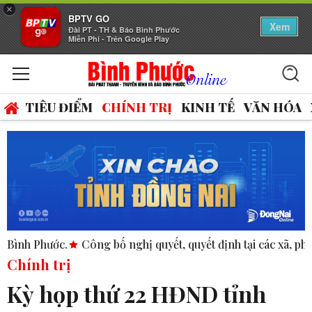
×
BPTV GO
Xem
Đài PT - TH & Báo Bình Phước
Miễn Phí - Trên Google Play
TIÊU ĐIỂM
CHÍNH TRỊ
KINH TẾ
VĂN HÓA
ng bố nghị quyết, quyết định tại các xã, phường.
ASEAN thúc
Chính trị
Kỳ họp thứ 22 HĐND tỉnh