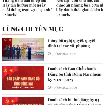
Tháng 6 đã dần khép lại!
Nếu bạn còn cha mẹ, còn
Hãy tận hưởng một ngày
được ăn những bữa cơm nh
cuối tháng trọn vẹn, bạn nhé!
hãy dành thời gian ở bên h
#shorts
#shorts
CÙNG CHUYÊN MỤC
Công bố nghị quyết, quyết
định tại các xã, phường
30/06/2025 17:31
Danh sách Ban Chấp hành
Đảng bộ tỉnh Đồng Nai nhiệm
kỳ 2020-2025
30/06/2025 15:59
Danh sách bí thư đảng ủy 95