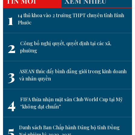
TIN MỚI
XEM NHIỀU
1
14 thủ khoa vào 2 trường THPT chuyên tỉnh Bình
Phước
2
Công bố nghị quyết, quyết định tại các xã,
phường
3
ASEAN thúc đẩy bình đẳng giới trong kinh doanh
và nhân quyền
4
FIFA thừa nhận mặt sân Club World Cup tại Mỹ
“không đạt chuẩn”
5
Danh sách Ban Chấp hành Đảng bộ tỉnh Đồng
Nai nhiệm kỳ 2020-2025