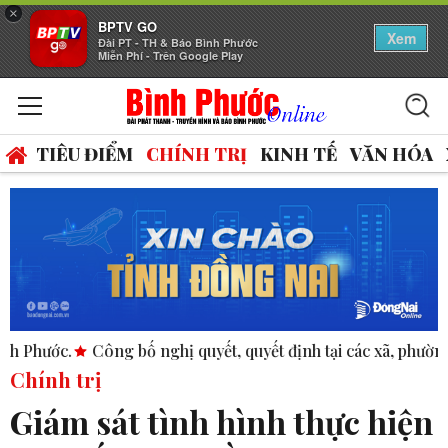
×
BPTV GO
Xem
Đài PT - TH & Báo Bình Phước
Miễn Phí - Trên Google Play
TIÊU ĐIỂM
CHÍNH TRỊ
KINH TẾ
VĂN HÓA
ố nghị quyết, quyết định tại các xã, phường.
ASEAN thúc đẩy
Chính trị
Giám sát tình hình thực hiện