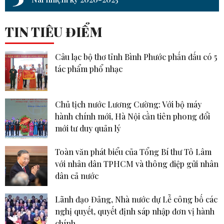
TIN TIÊU ĐIỂM
Câu lạc bộ thơ tỉnh Bình Phước phấn đấu có 5
tác phẩm phổ nhạc
Chủ tịch nước Lương Cường: Với bộ máy
hành chính mới, Hà Nội cần tiên phong đổi
mới tư duy quản lý
Toàn văn phát biểu của Tổng Bí thư Tô Lâm
với nhân dân TPHCM và thông điệp gửi nhân
dân cả nước
Lãnh đạo Đảng, Nhà nước dự Lễ công bố các
nghị quyết, quyết định sáp nhập đơn vị hành
chính