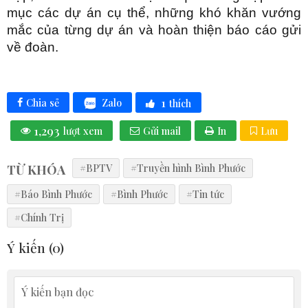
mục các dự án cụ thể, những khó khăn vướng
mắc của từng dự án và hoàn thiện báo cáo gửi
về đoàn.
1
Zalo
Chia sẻ
thích
1,293
lượt xem
Gửi mail
In
Lưu
TỪ KHÓA
#BPTV
#Truyền hình Bình Phước
#Báo Bình Phước
#Bình Phước
#Tin tức
#Chính Trị
Ý kiến (
0
)