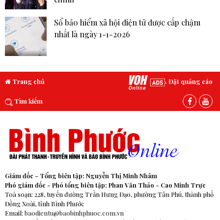
Sổ bảo hiểm xã hội điện tử được cấp chậm
nhất là ngày 1-1-2026
Trang chủ
Đặt quảng cáo
Tìm kiếm
Giám đốc - Tổng biên tập: Nguyễn Thị Minh Nhâm
Phó giám đốc - Phó tổng biên tập: Phan Văn Thảo - Cao Minh Trực
Toà soạn: 228, tuyến đường Trần Hưng Đạo, phường Tân Phú, thành phố
Đồng Xoài, tỉnh Bình Phước
Email:
baodientu@baobinhphuoc.com.vn