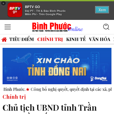
×
BPTV GO
Xem
Đài PT - TH & Báo Bình Phước
Miễn Phí - Trên Google Play
TIÊU ĐIỂM
CHÍNH TRỊ
KINH TẾ
VĂN HÓA
g bố nghị quyết, quyết định tại các xã, phường.
ASEAN thúc 
Chính trị
Chủ tịch UBND tỉnh Trần