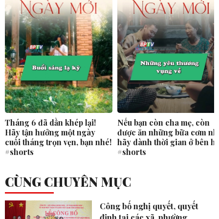
Tháng 6 đã dần khép lại!
Nếu bạn còn cha mẹ, còn
Hãy tận hưởng một ngày
được ăn những bữa cơm nh
cuối tháng trọn vẹn, bạn nhé!
hãy dành thời gian ở bên h
#shorts
#shorts
CÙNG CHUYÊN MỤC
Công bố nghị quyết, quyết
định tại các xã, phường