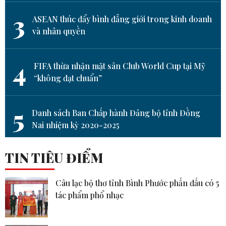
3
ASEAN thúc đẩy bình đẳng giới trong kinh doanh
và nhân quyền
4
FIFA thừa nhận mặt sân Club World Cup tại Mỹ
“không đạt chuẩn”
5
Danh sách Ban Chấp hành Đảng bộ tỉnh Đồng
Nai nhiệm kỳ 2020-2025
TIN TIÊU ĐIỂM
Câu lạc bộ thơ tỉnh Bình Phước phấn đấu có 5
tác phẩm phổ nhạc