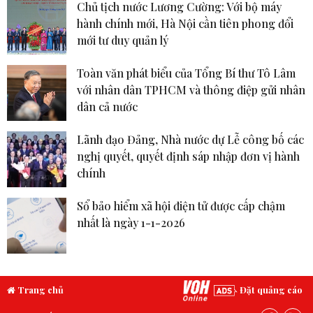
Chủ tịch nước Lương Cường: Với bộ máy
hành chính mới, Hà Nội cần tiên phong đổi
mới tư duy quản lý
Toàn văn phát biểu của Tổng Bí thư Tô Lâm
với nhân dân TPHCM và thông điệp gửi nhân
dân cả nước
Lãnh đạo Đảng, Nhà nước dự Lễ công bố các
nghị quyết, quyết định sáp nhập đơn vị hành
chính
Sổ bảo hiểm xã hội điện tử được cấp chậm
nhất là ngày 1-1-2026
Trang chủ
Đặt quảng cáo