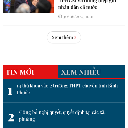
TPHCM và thông điệp gửi
nhân dân cả nước
30/06/2025 11:01
Xem thêm
TIN MỚI
XEM NHIỀU
1
14 thủ khoa vào 2 trường THPT chuyên tỉnh Bình
Phước
2
Công bố nghị quyết, quyết định tại các xã,
phường