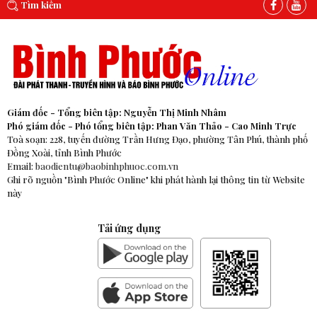
Tìm kiếm
Giám đốc - Tổng biên tập: Nguyễn Thị Minh Nhâm
Phó giám đốc - Phó tổng biên tập: Phan Văn Thảo - Cao Minh Trực
Toà soạn: 228, tuyến đường Trần Hưng Đạo, phường Tân Phú, thành phố
Đồng Xoài, tỉnh Bình Phước
Email:
baodientu@baobinhphuoc.com.vn
Ghi rõ nguồn "Bình Phước Online" khi phát hành lại thông tin từ Website
này
Tải ứng dụng