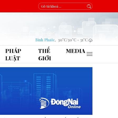
Bình Phước
,
30°C
/
30°C
-
31°C
PHÁP
THẾ
MEDIA
LUẬT
GIỚI