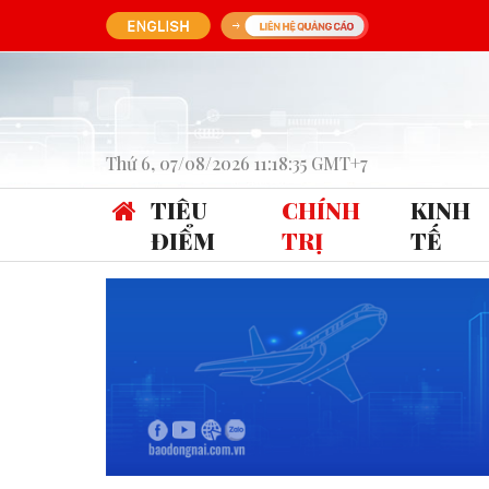
Thứ 6, 07/08/2026 11:18:35 GMT+7
TIÊU
CHÍNH
KINH
ĐIỂM
TRỊ
TẾ