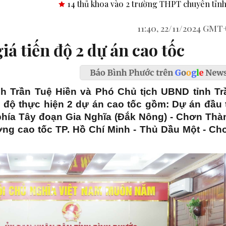
2 trường THPT chuyên tỉnh Bình Phước.
Công bố nghị quyết, 
11:40, 22/11/2024 GMT
á tiến độ 2 dự án cao tốc
nh Trần Tuệ Hiền và Phó Chủ tịch UBND tỉnh Tr
n độ thực hiện 2 dự án cao tốc gồm: Dự án đầu 
hía Tây đoạn Gia Nghĩa (Đắk Nông) - Chơn Thà
ng cao tốc TP. Hồ Chí Minh - Thủ Dầu Một - Ch