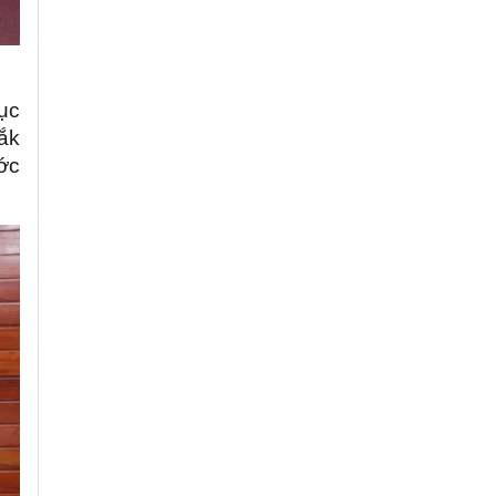
ục
ắk
ớc