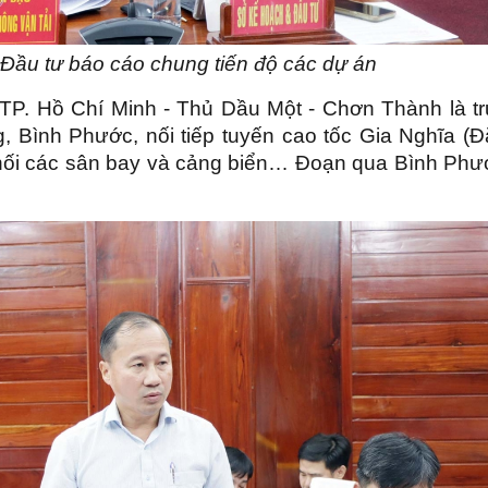
Đầu tư báo cáo chung tiến độ các dự án
TP. Hồ Chí Minh - Thủ Dầu Một - Chơn Thành là tr
, Bình Phước, nối tiếp tuyến cao tốc Gia Nghĩa (Đ
 nối các sân bay và cảng biển… Đoạn qua Bình Phư