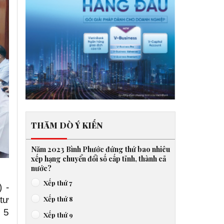
THĂM DÒ Ý KIẾN
Năm 2023 Bình Phước đứng thứ bao nhiêu
xếp hạng chuyển đổi số cấp tỉnh, thành cả
nước?
Xếp thứ 7
 -
Xếp thứ 8
tư
 5
Xếp thứ 9